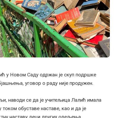
ћ у Новом Саду одржан је скуп подршке
бјашњења, уговор о раду није продужен.
ељи, наводи се да је учитељица Лалић имала
током обуставе наставе, као и да је
ктну наставу деци других одељења.