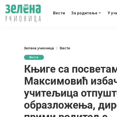
Вести
За родитеље
У уч
Зелена учионица
Вести
Вести
Књиге са посвета
Максимовић избаче
учитељица отпушт
образложења, дир