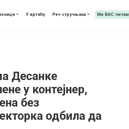
ионици
У вртићу
Реч стручњака
Ми ВАС питам
ма Десанке
не у контејнер,
ена без
екторка одбила да