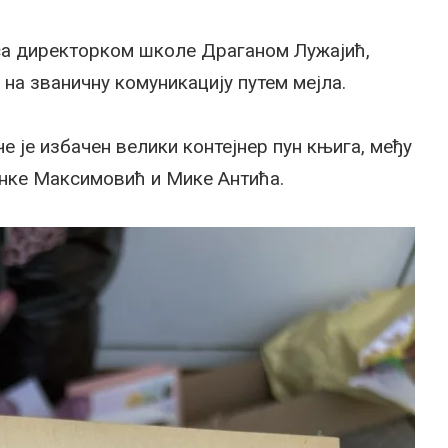
са директорком школе Драганом Лужајић,
е на званичну комуникацију путем мејла.
че је избачен велики контејнер пун књига, међу
анке Максимовић и Мике Антића.