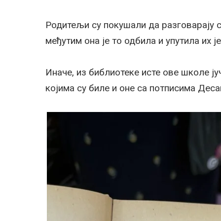
Родитељи су покушали да разговарају 
међутим она је то одбила и упутила их ј
Иначе, из библиотеке исте ове школе ју
којима су биле и оне са потписима Дес