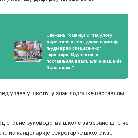
Снежана Романдић: ”На улогу
директора школе данас пристају
с
људи врло специфичног
карактера. Одувек их је
постављала власт, али никад није
било овако”
пред улаза у школу, у знак подршке наставном
е од стране руководства школе замерано што не
чене из канцеларије секретарке школе као