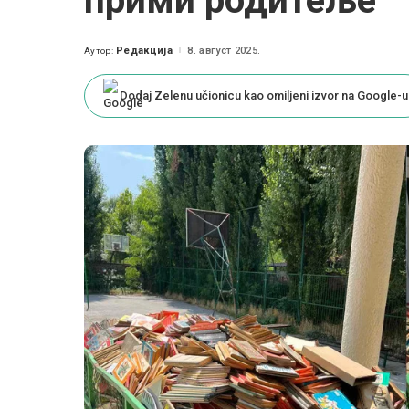
прими родитеље
Редакција
8. август 2025.
Аутор:
Posted
by
Dodaj Zelenu učionicu kao omiljeni izvor na Google-u