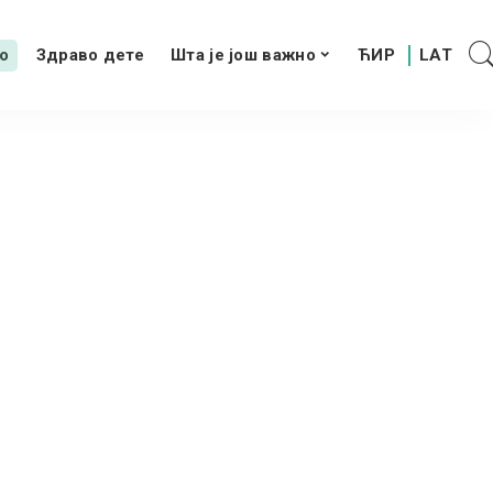
о
Здраво дете
Шта је још важно