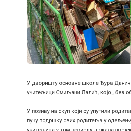
У дворишту основне школе Ђура Даничи
учитељици Смиљани Лалић, којој, без о
У позиву на скуп који су упутили родит
пуну подршку свих родитеља у одељењу 
учитељица у том периоду држала проје