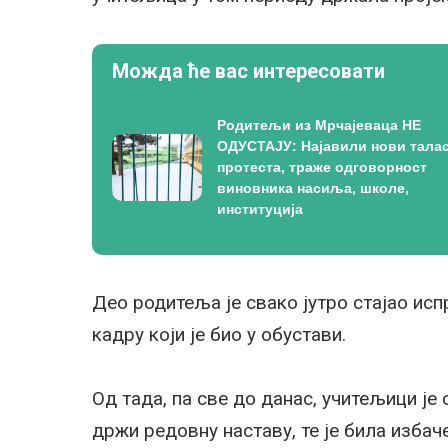
Можда ће вас интересовати
Родитељи из Мрчајеваца НЕ
ОДУСТАЈУ: Најавили нови тала
протеста, траже одговорност
виновника насиља, школе,
институција
Део родитеља је свако јутро стајао ис
кадру који је био у обустави.
Од тада, па све до данас, учитељици ј
држи редовну наставу, те је била изба