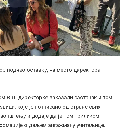
тор поднео оставку, на место директора
м В.Д. директорке заказали састанак и том
ици, које је потписано од стране свих
аопштењу и додаје да је том приликом
ормације о даљем ангажману учитељице.