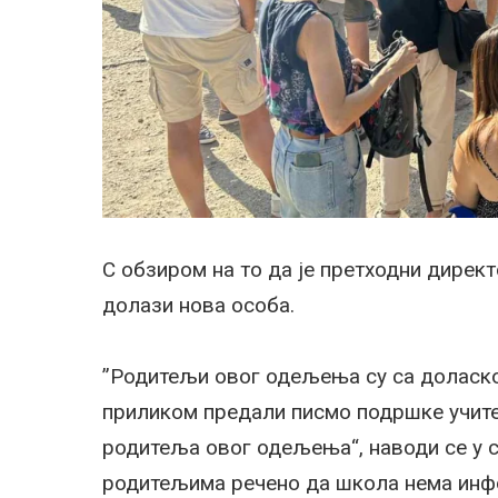
С обзиром на то да је претходни дирек
долази нова особа.
”Родитељи овог одељења су са доласко
приликом предали писмо подршке учитељ
родитеља овог одељења“, наводи се у с
родитељима речено да школа нема инф