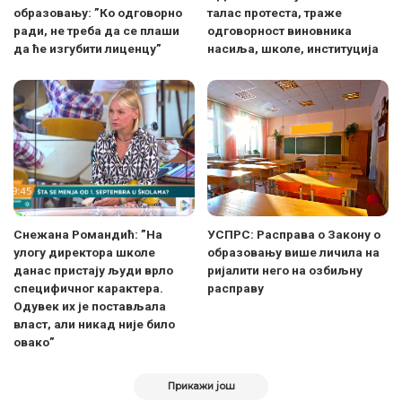
образовању: ”Ко одговорно
талас протеста, траже
ради, не треба да се плаши
одговорност виновника
да ће изгубити лиценцу”
насиља, школе, институција
Снежана Романдић: ”На
УСПРС: Расправа о Закону о
улогу директора школе
образовању више личила на
данас пристају људи врло
ријалити него на озбиљну
специфичног карактера.
расправу
Одувек их је постављала
власт, али никад није било
овако”
Прикажи још