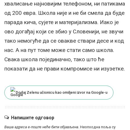
хвалисање најновијим телефоном, ни патикама
од 200 евра. Школа није и не би смела да буде
парада кича, сујете и материјализма. Иако је
ово догађај који се збио у Словенији, не звучи
тако немогуће да се овакве ствари десе и код
нас. А на пут томе може стати само школа.
Свака школа појединачно, тако што ће
показати да не прави компромисе ни изузетке.
Dodaj Zelenu učionicu kao omiljeni izvor na Google-u
Напишите одговор
Ваша адреса е-поште неће бити објављена.
Неопходна поља су