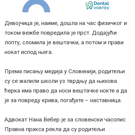
Девојчица је, наиме, дошла на час физичког и
током вежбе повредила је прст. Додајући
лопту, сломила је вештачки, а потом и прави
нокат испод њега.
Према писању медија у Словенији, родитељи
су се жалили школи уз тврдњу да њихова
ћерка има право да носи вештачке нокте а да
је за повреду крива, погађате – наставница.
Адвокат Нана Вебер је за словенски часопис
Правна пракса рекла да су родитељи