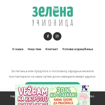
О нама
Наш тим
Контакт
Услови коришћења
За питања или предлоге о пословној сарадњи можете
контактирати са нама путем доле наведене имејл адресе:
marketing@zelenaucionica.com
×
Наш вебсајт користи колачиће да побољша ваше искуство.
© 2011-2024 Copyright by Zelena učionica. All Rights reserved.
Прихватам