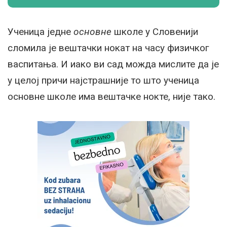
Ученица једне
основне
школе у Словенији
сломила је вештачки нокат на часу физичког
васпитања. И иако ви сад можда мислите да је
у целој причи најстрашније то што ученица
основне школе има вештачке нокте, није тако.