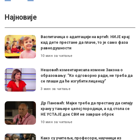
Најновије
Васпитачица о адаптацији на вртић: НИЈЕ крај
кад дете престане да плаче, то је само фаза
равнодушности
10 мин за читање
Нешовић коментарисала измене Закона о
образовању: ”Ко одговорно ради, не треба да
се плаши да ће изгубити лиценцу”
3 мин за читање
Др Пановић: Мајке треба да престану да сипају
храну у тањире целој породици, а од стола се
НЕ УСТАЈЕ док СВИ не заврше оброк
10 мин за читање
Како су учитељи, професори, научници из