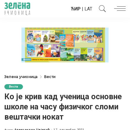
ЋИР
|
LAT
Зелена учионица
Вести
Вести
Ко је крив кад ученица основне
школе на часу физичког сломи
вештачки нокат
Александра Цвјетић
17. децембар 2021.
Аутор: