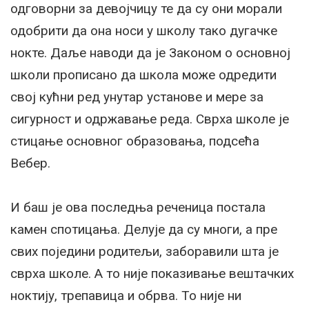
одговорни за девојчицу те да су они морали
одобрити да она носи у школу тако дугачке
нокте. Даље наводи да је Законом о основној
школи прописано да школа може одредити
свој кућни ред унутар установе и мере за
сигурност и одржавање реда. Сврха школе је
стицање основног образовања, подсећа
Вебер.
И баш је ова последња реченица постала
камен спотицања. Делује да су многи, а пре
свих поједини родитељи, заборавили шта је
сврха школе. А то није показивање вештачких
ноктију, трепавица и обрва. То није ни