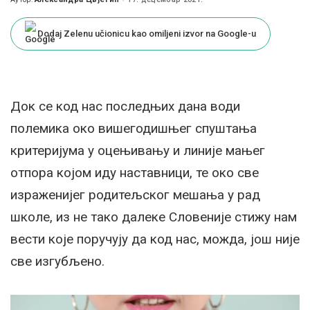
Posted
by
Dodaj Zelenu učionicu kao omiljeni izvor na Google-u
Док се код нас последњих дана води
полемика око вишегодишњег спуштања
критеријума у оцењивању и линије мањег
отпора којом иду наставници, те око све
израженијег родитељског мешања у рад
школе, из не тако далеке Словеније стижу нам
вести које поручују да код нас, можда, још није
све изгубљено.