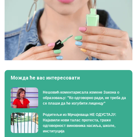
Можда ће вас интересовати
Нешовић коментарисала измене Закона о
образовању: ”Ко одговорно ради, не треба да
се плаши да ће изгубити лиценцу”
Родитељи из Мрчајеваца НЕ ОДУСТАЈУ:
Најавили нови талас протеста, траже
одговорност виновника насиља, школе,
институција