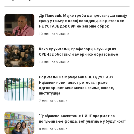
Др Пановић: Мајке треба да престану да сипају
храну у тањире целој породици, а од стола се
НЕ УСТАЈЕ док СВИ не заврше оброк
10 мин за читање
Како су учитељи, професори, научници из
СРБИЈЕ обогатили америчко образовање
10 мин за читање
Родитељи из Мрчајеваца НЕ ОДУСТАЈУ:
Најавили нови талас протеста, траже
одговорност виновника насиља, школе,
институција
7 мин за читање
”Грађанско васпитање НИЈЕ предмет за
попуњавање фонда, већ улагање у будућност”
8 мин за читање