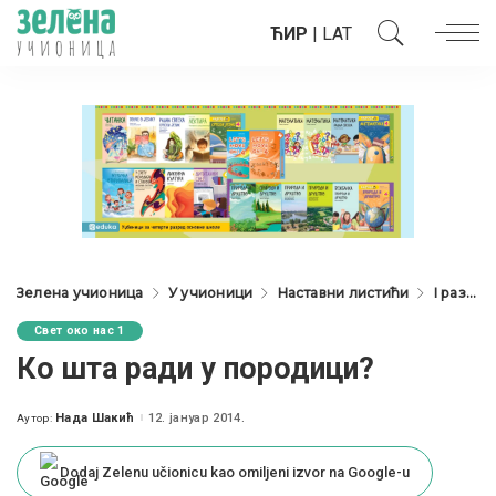
ЋИР
|
LAT
Зелена учионица
У учионици
Наставни листићи
I разред
Свет око нас 1
Ко шта ради у породици?
Нада Шакић
12. јануар 2014.
Аутор:
Posted
by
Dodaj Zelenu učionicu kao omiljeni izvor na Google-u