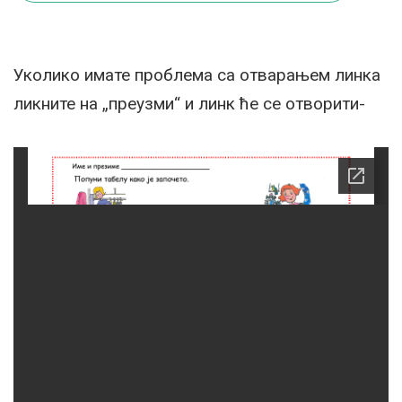
Уколико имате проблема са отварањем линка
ликните на „преузми“ и линк ће се отворити-