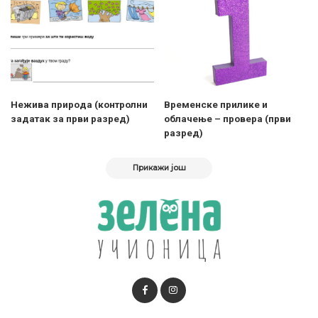
Нежива природа (контролни
Временске прилике и
задатак за први разред)
облачење – провера (први
разред)
Прикажи још