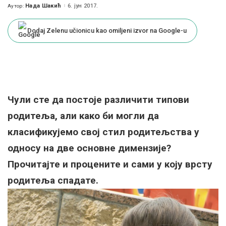
Нада Шакић
6. јун 2017.
Аутор:
Posted
by
Dodaj Zelenu učionicu kao omiljeni izvor na Google-u
Чули сте да постоје различити типови
родитеља, али како би могли да
класификујемо свој стил родитељства у
односу на две основне димензије?
Прочитајте и процените и сами у коју врсту
родитеља спадате.