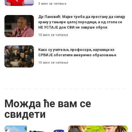
3 мин за читање
Др Пановић: Мајке треба да престану да сипају
храну у тањире целој породици, а од стола се
НЕ УСТАЈЕ док СВИ не заврше оброк
10 мин за читање
Како су учитељи, професори, научници из
СРБИЈЕ обогатили америчко образовање
10 мин за читање
Можда ће вам се
свидети