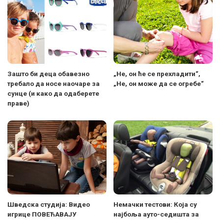
Зашто би деца обавезно
„Не, он ће се прехладити“,
требало да носе наочаре за
„Не, он може да се огребе“
сунце (и како да одаберете
праве)
Шведска студија: Видео
Немачки тестови: Која су
игрице ПОВЕЋАВАЈУ
најбоља ауто-седишта за