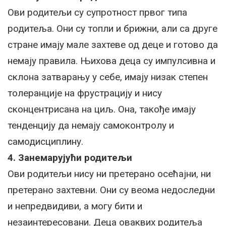
Ови родитељи су супротност првог типа
родитеља. Они су топли и брижни, али са друге
стране имају мале захтеве од деце и готово да
немају правила. Њихова деца су импулсивна и
склона затварању у себе, имају низак степен
толеранције на фрустрацију и нису
сконцентрисана на циљ. Она, такође имају
тенденцију да немају самоконтролу и
самодисциплину.
4. Занемарујући родитељи
Ови родитељи нису ни претерано осећајни, ни
претерано захтевни. Они су веома недоследни
и непредвидиви, а могу бити и
незаинтересовани. Деца оваквих родитеља