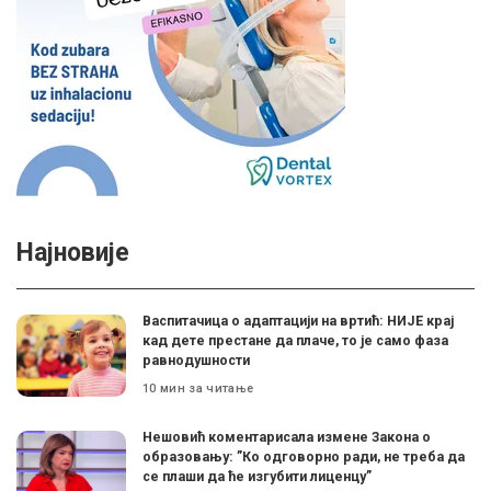
Најновије
Васпитачица о адаптацији на вртић: НИЈЕ крај
кад дете престане да плаче, то је само фаза
равнодушности
10 мин за читање
Нешовић коментарисала измене Закона о
образовању: ”Ко одговорно ради, не треба да
се плаши да ће изгубити лиценцу”