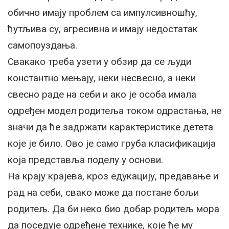
обично имају проблем са импулсивношћу,
ћутљива су, агресивна и имају недостатак
самопоуздања.
Свакако треба узети у обзир да се људи
константно мењају, неки несвесно, а неки
свесно раде на себи и ако је особа имала
одређен модел родитеља током одрастања, не
значи да ће задржати карактеристике детета
које је било. Ово је само груба класификација
која представља поделу у основи.
На крају крајева, кроз едукацију, предавање и
рад на себи, свако може да постане бољи
родитељ. Да би неко био добар родитељ мора
да поседује одређене технике, које ће му