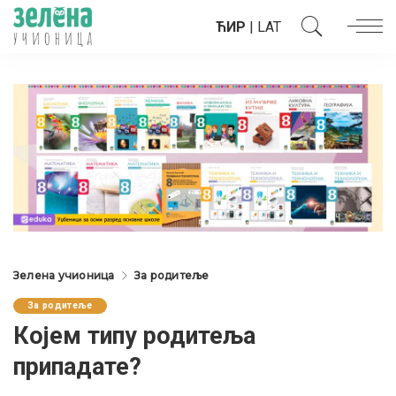
ЋИР
|
LAT
Зелена учионица
За родитеље
За родитеље
Којем типу родитеља
припадате?