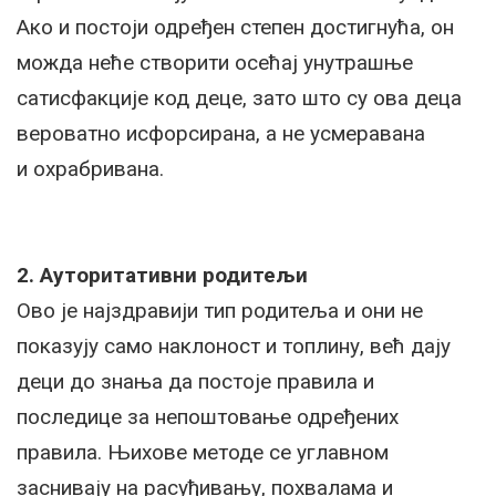
Ако и постоји одређен степен достигнућа, он
можда неће створити осећај унутрашње
сатисфакције код деце, зато што су ова деца
вероватно исфорсирана, а не усмеравана
и охрабривана.
2. Ауторитативни родитељи
Ово је најздравији тип родитеља и они не
показују само наклоност и топлину, већ дају
деци до знања да постоје правила и
последице за непоштовање одређених
правила. Њихове методе се углавном
заснивају на расуђивању, похвалама и