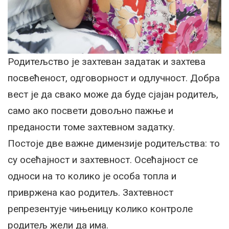
Родитељство је захтеван задатак и захтева
посвећеност, одговорност и одлучност. Добра
вест је да свако може да буде сјајан родитељ,
само ако посвети довољно пажње и
преданости томе захтевном задатку.
Постоје две важне димензије родитељства: то
су осећајност и захтевност. Осећајност се
односи на то колико је особа топла и
привржена као родитељ. Захтевност
репрезентује чињеницу колико контроле
родитељ жели да има.