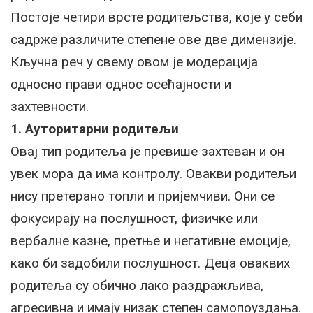
Постоје четири врсте родитељства, које у себи
садрже различите степене ове две димензије.
Кључна реч у свему овом је модерација
односно прави однос осећајности и
захтевности.
1. Ауторитарни родитељи
Овај тип родитеља је превише захтеван и он
увек мора да има контролу. Овакви родитељи
нису претерано топли и пријемчиви. Они се
фокусирају на послушност, физичке или
вербалне казне, претње и негативне емоције,
како би задобили послушност. Деца оваквих
родитеља су обично лако раздражљива,
агресивна и имају низак степен самопоуздања.