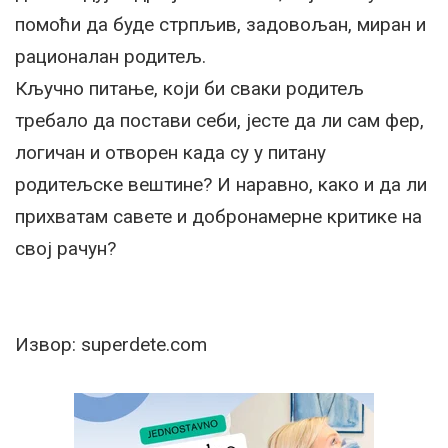
помоћи да буде стрпљив, задовољан, миран и
рационалан родитељ.
Кључно питање, који би сваки родитељ
требало да постави себи, јесте да ли сам фер,
логичан и отворен када су у питану
родитељске вештине? И наравно, како и да ли
прихватам савете и добронамерне критике на
свој рачун?
Извор: superdete.com