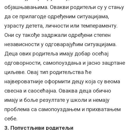
објашњавањима. Овакви родитељи су у стању
да се прилагоде одређеним ситуацијама,
узрасту детета, личности или темпераменту.
Они су такође задржали одређени степен
независности у одговарајућим ситуацијама.
Деца ових родитеља имају добар осећај
одговорности, самопоуздања и јасно зацртане
циљеве. Овај тип родитељства ће
највероватније оформити децу која су веома
свесна и саосећајна. Оваква деца обично
имају и боље резултате у школи и немају
проблема са самопоуздањем и прихватањем
себе.
3. Попустљиви родитељи