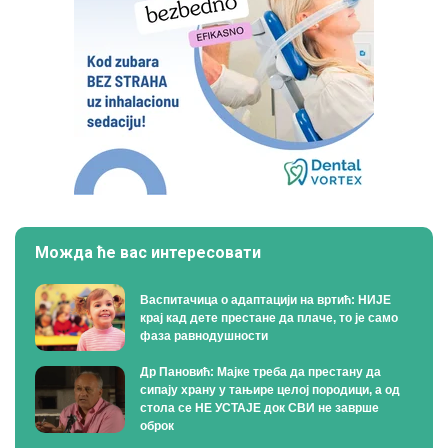
Можда ће вас интересовати
Васпитачица о адаптацији на вртић: НИЈЕ
крај кад дете престане да плаче, то је само
фаза равнодушности
Др Пановић: Мајке треба да престану да
сипају храну у тањире целој породици, а од
стола се НЕ УСТАЈЕ док СВИ не заврше
оброк