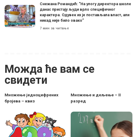
Снежана Романдић: ”На улогу директора школе
данас пристају људи врло специфичног
карактера. Одувек их је постављала власт, али
никад није било овако”
7 мин за читање
Можда ће вам се
свидети
Множење једноцифрених
Множење и дељење – II
бројева – квиз
разред