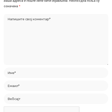
Ваша адреса е-поште неће бити објављена.
Неопходна поља су
означена
*