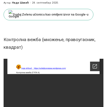
Нада Шакић
24. септембар 2020.
Аутор:
Posted
by
Dodaj Zelenu učionicu kao omiljeni izvor na Google-u
Контролна вежба (множење, правоугаоник,
квадрат)