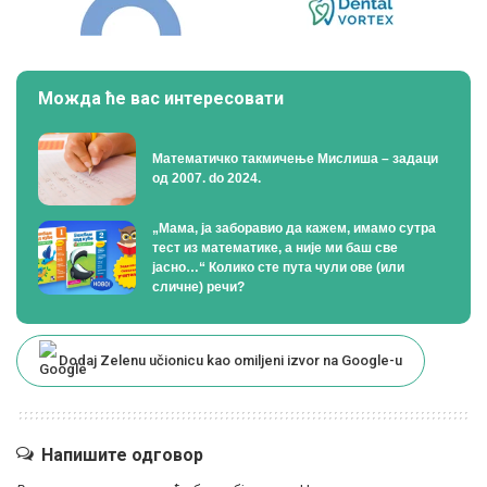
Можда ће вас интересовати
Математичко такмичење Мислиша – задаци
од 2007. do 2024.
„Мама, ја заборавио да кажем, имамо сутра
тест из математике, а није ми баш све
јасно…“ Колико сте пута чули ове (или
сличне) речи?
Dodaj Zelenu učionicu kao omiljeni izvor na Google-u
Напишите одговор