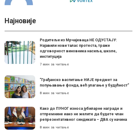
Најновије
Родитељи из Мрчајеваца НЕ ОДУСТАЈУ:
Најавили нови талас протеста, траже
одговорност виновника насиља, школе,
институција
7 мин за читање
”Грађанско васпитање НИЈЕ предмет за
попуњавање фонда, већ улагање у будућност”
8 мин за читање
Како до ПУНОГ износа јубиларне награде и
отпремнине иако не желите да будете члан
репрезентативног синдиката – ДВА су начина
8 мин за читање