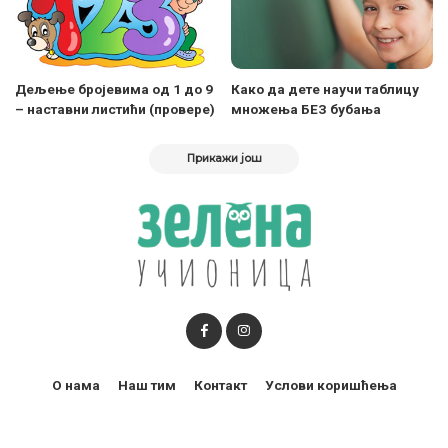
Дељење бројевима од 1 до 9
Како да дете научи таблицу
– наставни листићи (провере)
множења БЕЗ бубања
Прикажи још
О нама
Наш тим
Контакт
Услови коришћења