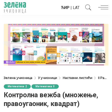
ЋИР
|
LAT
Зелена учионица
У учионици
Наставни листићи
II Разред
Математика 2
Математика II
Контролна вежба (множење,
правоугаоник, квадрат)