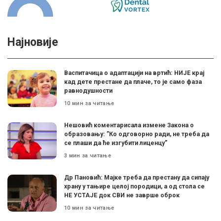
Најновије
Васпитачица о адаптацији на вртић: НИЈЕ крај
кад дете престане да плаче, то је само фаза
равнодушности
10 мин за читање
Нешовић коментарисала измене Закона о
образовању: ”Ко одговорно ради, не треба да
се плаши да ће изгубити лиценцу”
3 мин за читање
Др Пановић: Мајке треба да престану да сипају
храну у тањире целој породици, а од стола се
НЕ УСТАЈЕ док СВИ не заврше оброк
10 мин за читање