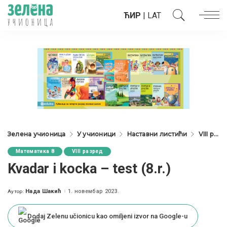
ЋИР
|
LAT
Зелена учионица
У учионици
Наставни листићи
VIII разред
Математика 8
VIII разред
Kvadar i kocka – test (8.r.)
Нада Шакић
1. новембар 2023.
Аутор:
Posted
by
Dodaj Zelenu učionicu kao omiljeni izvor na Google-u