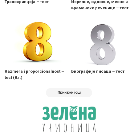
Транскрипција – тест
Изричне, односне, месне и
временске реченице – тест
Razmera i proporcionalnost –
Биографије писаца – тест
test (8.r.)
Прикажи још