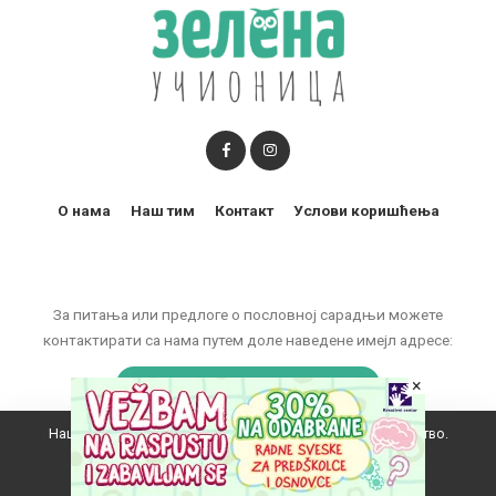
О нама
Наш тим
Контакт
Услови коришћења
За питања или предлоге о пословној сарадњи можете
контактирати са нама путем доле наведене имејл адресе:
×
marketing@zelenaucionica.com
Наш вебсајт користи колачиће да побољша ваше искуство.
© 2011-2024 Copyright by Zelena učionica. All Rights reserved.
Прихватам