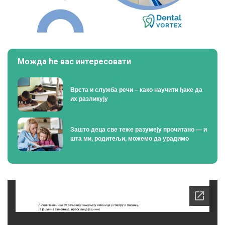
Можда ће вас интересовати
Врста и служба речи – како научити ђаке да
их разликују
Зашто деца све теже разумеју прочитано — и
шта ми, родитељи, можемо да урадимо