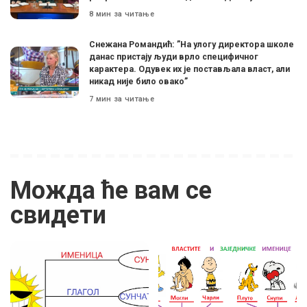
8 мин за читање
Снежана Романдић: ”На улогу директора школе
данас пристају људи врло специфичног
карактера. Одувек их је постављала власт, али
никад није било овако”
7 мин за читање
Можда ће вам се
свидети