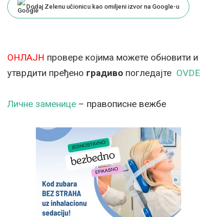
Dodaj Zelenu učionicu kao omiljeni izvor na Google-u
ОНЛАЈН
провере којима можете обновити и
утврдити пређено
градиво
погледајте
OVDE
Личне заменице
– правописне вежбе