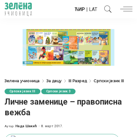
ЋИР
|
LAT
Зелена учионица
За децу
III Разред
Српски језик III
Српски језик III
Српски језик 3
Личне заменице – правописна
вежба
Нада Шакић
8. март 2017.
Аутор:
Posted
by