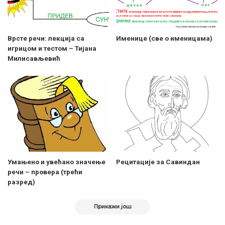
Врсте речи: лекција са
Именице (све о именицама)
игрицом и тестом – Тијана
Милисављевић
Умањено и увећано значење
Рецитације за Савиндан
речи – провера (трећи
разред)
Прикажи још