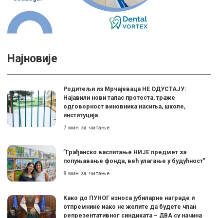
Најновије
Родитељи из Мрчајеваца НЕ ОДУСТАЈУ:
Најавили нови талас протеста, траже
одговорност виновника насиља, школе,
институција
7 мин за читање
”Грађанско васпитање НИЈЕ предмет за
попуњавање фонда, већ улагање у будућност”
8 мин за читање
Како до ПУНОГ износа јубиларне награде и
отпремнине иако не желите да будете члан
репрезентативног синдиката – ДВА су начина