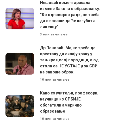
Нешовић коментарисала
измене Закона о образовању:
”Ко одговорно ради, не треба
да се плаши да ће изгубити
лиценцу”
3 мин за читање
Др Пановић: Мајке треба да
престану да сипају храну у
тањире целој породици, а од
стола се НЕ УСТАЈЕ док СВИ
не заврше оброк
10 мин за читање
Како су учитељи, професори,
научници из СРБИЈЕ
обогатили америчко
образовање
10 мин за читање