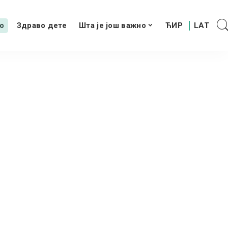
о
Здраво дете
Шта је још важно