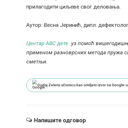
прилагодити циљеве свог деловања.
Аутор: Весна Јеринић, дипл. дефектолог
Центар
ABC дете
уз помоћ вишегодишње
применом разноврсних метода пружа св
сметњи.
Dodaj Zelenu učionicu kao omiljeni izvor na Google-u
Напишите одговор