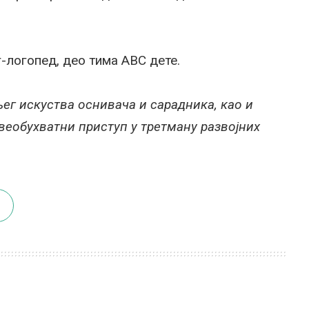
-логопед, део тима ABC дете.
г искуства оснивача и сарадника, као и
еобухватни приступ у третману развојних