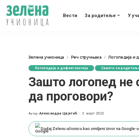
Вести
За родитеље
У уч
Зелена учионица
Реч стручњака
Логопедија и 
Логопедија и дефектологија
Савети за родитељ
Зашто логопед не 
да проговори?
Александра Цвјетић
3. март 2022.
Аутор:
Posted
by
Dodaj Zelenu učionicu kao omiljeni izvor na Google-u