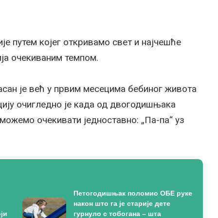
је путем којег откривамо свет и најчешће
ија очекиваним темпом.
асан је већ у првим месецима бебиног живота
цију очигледно је када од двогодишњака
 можемо очекивати једноставно: „Па-па“ уз
Петогодишњак поломио ОБЕ руке
након што га је старије дете
ји
гурнуло с тобогана – шта