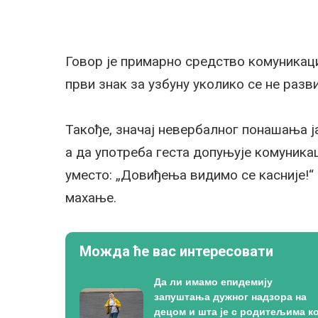
Говор је примарно средство комуникаци
први знак за узбуну уколико се не разв
Такође, значај невербалног понашања ј
а да употреба геста допуњује комуника
уместо: „Довиђења видимо се касније!“
махање.
Можда ће вас интересовати
Да ли имамо епидемију
запуштања дужног надзора на
децом и шта је с родитељима ко