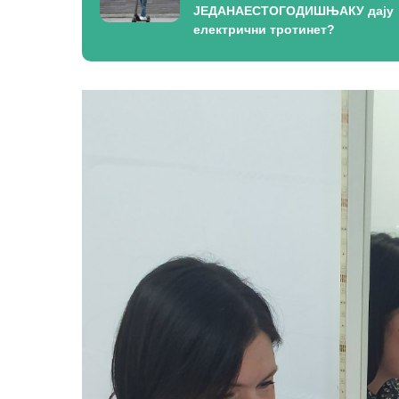
ЈЕДАНАЕСТОГОДИШЊАКУ дају
електрични тротинет?