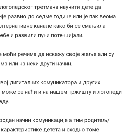
логопедског третмана научити дете да
је развио до седме године или је пак веома
алтернативне канале како би се смањила
бе и развили пуни потенцијали.
е моћи речима да искажу своје жеље али су
а или на неки други начин.
звој дигиталних комуникатора и других
 може се наћи и на нашем тржишту и логопеди
аду.
иродан начин комуникације а тим родитељ/
карактеристике детета и сходно томе