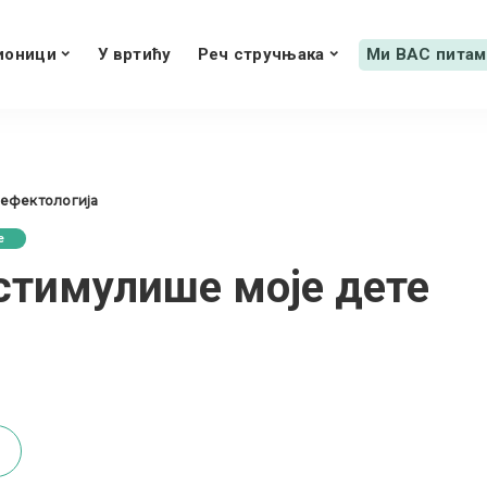
ионици
У вртићу
Реч стручњака
Ми ВАС питам
дефектологија
е
стимулише моје дете