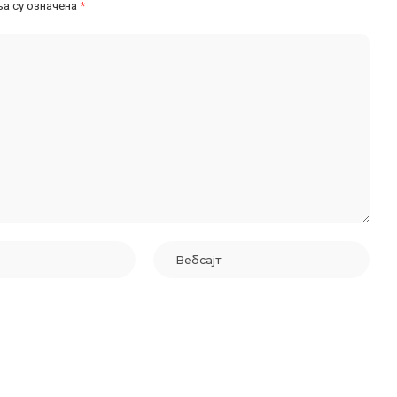
а су означена
*