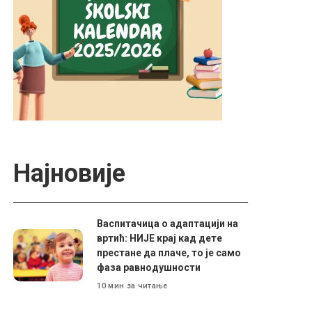
Најновије
Васпитачица о адаптацији на
вртић: НИЈЕ крај кад дете
престане да плаче, то је само
фаза равнодушности
10 мин за читање