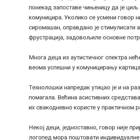
понекад запоставе чињеницу да је циљ 
комуницира. Уколико се усмени говор ни
сиромашан, оправдано је стимулисати 
фрустрација, задовољиле основне потре
Многа деца из аутистичног спектра нећ
веома успешни у комуницирању картицам
Технолошки напредак утицао је и на ра
помагала. Већина асистивних средстава
их свакодневно користе у практичном р
Некој деци, једноставно, говор није пр
логопед мора поштовати индивидуалне 