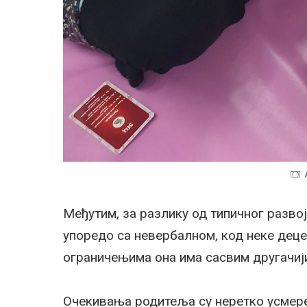
Међутим, за разлику од типичног разво
упоредо са невербалном, код неке дец
ограничењима она има сасвим другачији
Очекивања родитеља су неретко усмере