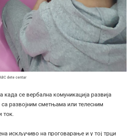
ABC dete centar
ја када се вербална комуникација развија
е са развојним сметњама или телесним
 ток.
на искључиво на проговарање и у тој трци