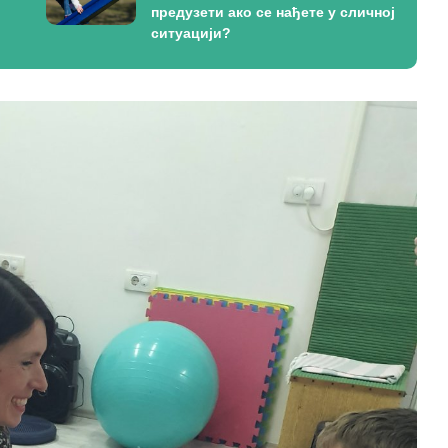
предузети ако се нађете у сличној
ситуацији?