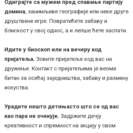
Одиграјте са мужем пред спавање партију
домина
, занимљиве географије или неке друге
друштвене игре. Повратићете забаву и
блискост у свој однос, а и лепше ћете заспати.
Идите у биоскоп или на вечеру код
пријатеља.
Зовите пријатеље код вас на
дружење. Контакт с пријатељима је веома
битан за осећај заједништва, забаву и размену
искуства.
Урадите нешто детињасто што се од вас
као пара не очекује.
Задржите дечју
креативност и спремност на акцију у свом