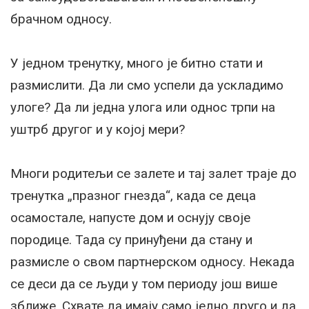
брачном односу.
У једном тренутку, много је битно стати и
размислити. Да ли смо успели да ускладимо
улоге? Да ли једна улога или однос трпи на
уштрб другог и у којој мери?
Многи родитељи се залете и тај залет траје до
тренутка „празног гнезда“, када се деца
осамостале, напусте дом и оснују своје
породице. Тада су принуђени да стану и
размисле о свом партнерском односу. Некада
се деси да се људи у том периоду још више
зближе. Схвате да имају само једно друго и да