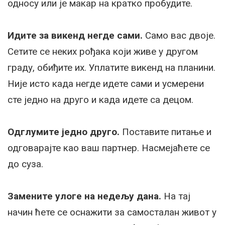
односу или је макар на кратко пробудите.
Идите за викенд негде сами.
Само вас двоје.
Сетите се неких рођака који живе у другом
граду, обиђите их. Уплатите викенд на планини.
Није исто када негде идете сами и усмерени
сте једно на друго и када идете са децом.
Одглумите једно друго.
Поставите питање и
одговарајте као ваш партнер. Насмејаћете се
до суза.
Замените улоге на недељу дана.
На тај
начин ћете се оснажити за самосталан живот у