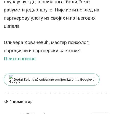
случају нужде, а осим тога, боље ћете
разумети једно друго. Није исти поглед на
партнерову улогу из својих и из његових
ципела.
Оливера Ковачевић, мастер психолог,
породични и партнерски саветник
Психологично
Dodaj Zelenu učionicu kao omiljeni izvor na Google-u
1 коментар