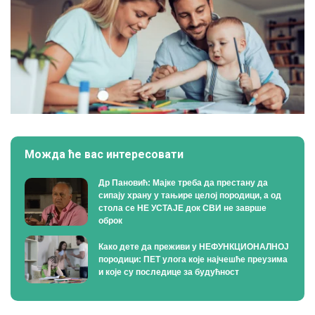
Можда ће вас интересовати
Др Пановић: Мајке треба да престану да
сипају храну у тањире целој породици, а од
стола се НЕ УСТАЈЕ док СВИ не заврше
оброк
Како дете да преживи у НЕФУНКЦИОНАЛНОЈ
породици: ПЕТ улога које најчешће преузима
и које су последице за будућност