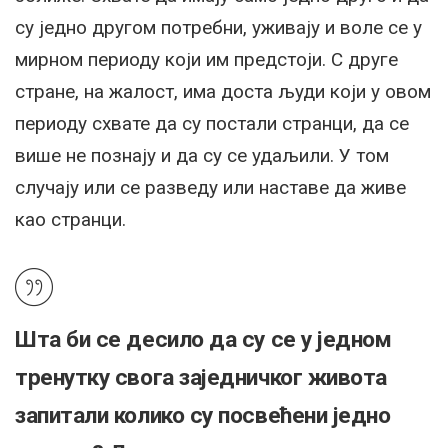
су једно другом потребни, уживају и воле се у
мирном периоду који им предстоји. С друге
стране, на жалост, има доста људи који у овом
периоду схвате да су постали странци, да се
више не познају и да су се удаљили. У том
случају или се разведу или наставе да живе
као странци.
Шта би се десило да су се у једном
тренутку свога заједничког живота
запитали колико су посвећени једно