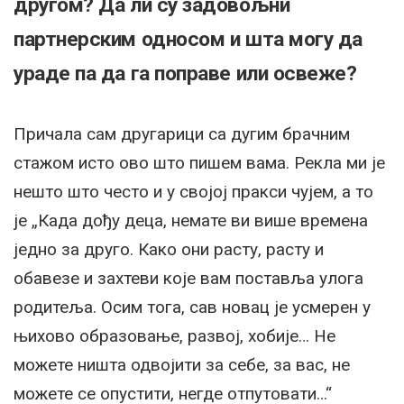
другом? Да ли су задовољни
партнерским односом и шта могу да
ураде па да га поправе или освеже?
Причала сам другарици са дугим брачним
стажом исто ово што пишем вама. Рекла ми је
нешто што често и у својој пракси чујем, а то
је „Када дођу деца, немате ви више времена
једно за друго. Како они расту, расту и
обавезе и захтеви које вам поставља улога
родитеља. Осим тога, сав новац је усмерен у
њихово образовање, развој, хобије… Не
можете ништа одвојити за себе, за вас, не
можете се опустити, негде отпутовати…“