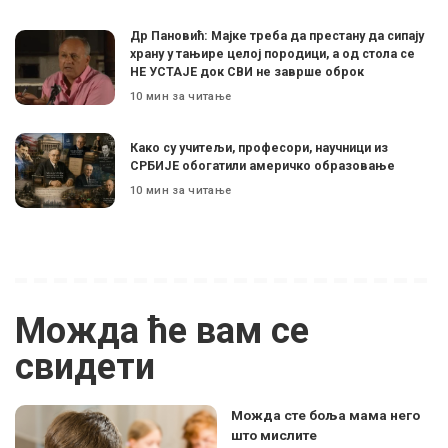
Др Пановић: Мајке треба да престану да сипају
храну у тањире целој породици, а од стола се
НЕ УСТАЈЕ док СВИ не заврше оброк
10 мин за читање
Како су учитељи, професори, научници из
СРБИЈЕ обогатили америчко образовање
10 мин за читање
Можда ће вам се
свидети
Можда сте боља мама него
што мислите