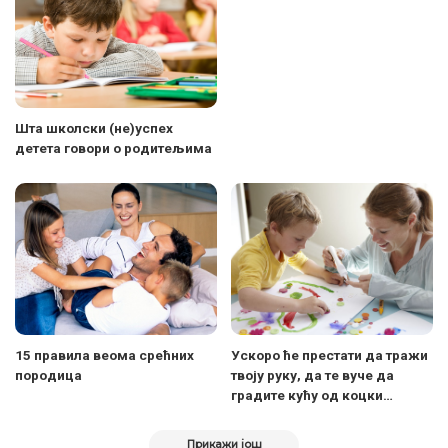
Шта школски (не)успех
детета говори о родитељима
15 правила веома срећних
Ускоро ће престати да тражи
породица
твоју руку, да те вуче да
градите кућу од коцки…
Прикажи још