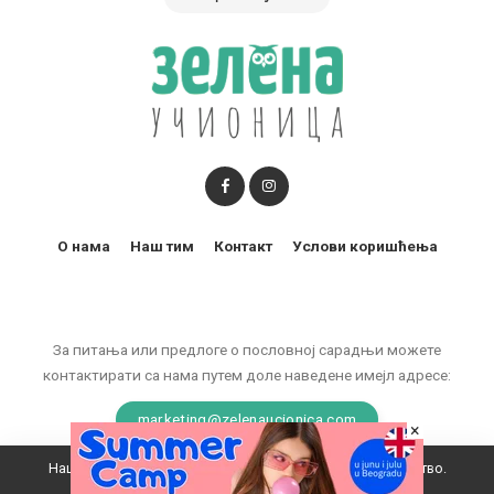
О нама
Наш тим
Контакт
Услови коришћења
За питања или предлоге о пословној сарадњи можете
контактирати са нама путем доле наведене имејл адресе:
marketing@zelenaucionica.com
×
Наш вебсајт користи колачиће да побољша ваше искуство.