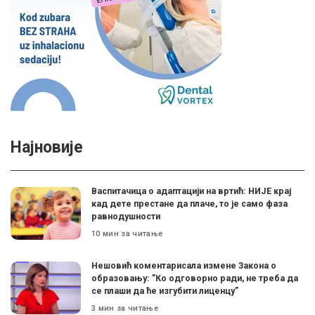
Најновије
Васпитачица о адаптацији на вртић: НИЈЕ крај
кад дете престане да плаче, то је само фаза
равнодушности
10 мин за читање
Нешовић коментарисала измене Закона о
образовању: ”Ко одговорно ради, не треба да
се плаши да ће изгубити лиценцу”
3 мин за читање