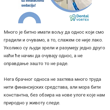
Много је битно имати вољу да однос који смо
градили и очувамо, а то, слажем се није лако.
Уколико су људи зрели и разумеју једно друго
наћи ће начин да очувају однос, а не
оправдање зашто то не раде.
Нега брачног односа не захтева много труда
нити финансијских средстава, али мора бити
константна, без обзира на нове улоге које нам
природно у животу следе.