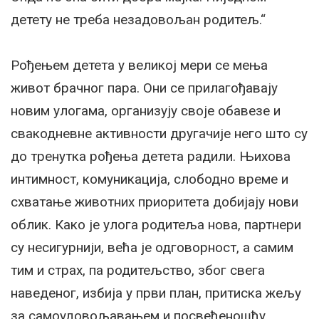
детету не треба незадовољан родитељ.“
Рођењем детета у великој мери се мења
живот брачног пара. Они се прилагођавају
новим улогама, организују своје обавезе и
свакодневне активности другачије него што су
до тренутка рођења детета радили. Њихова
интимност, комуникација, слободно време и
схватање животних приоритета добијају нови
облик. Како је улога родитеља нова, партнери
су несигурнији, већа је одговорност, а самим
тим и страх, па родитељство, због свега
наведеног, избија у први план, притиска жељу
за самоудовољавањем и посвећеношћу