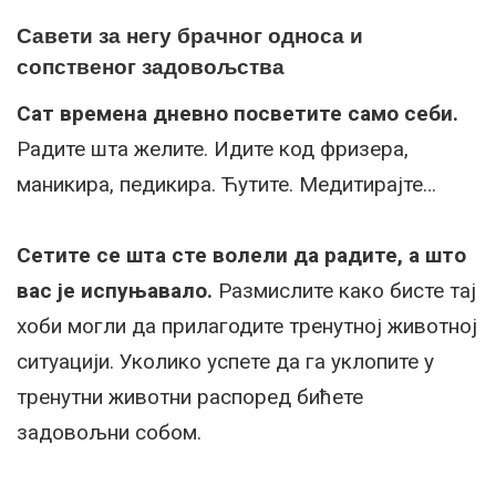
Савети за негу брачног односа и
сопственог задовољства
Сат времена дневно посветите само себи.
Радите шта желите. Идите код фризера,
маникира, педикира. Ћутите. Медитирајте…
Сетите се шта сте волели да радите, а што
вас је испуњавало.
Размислите како бисте тај
хоби могли да прилагодите тренутној животној
ситуацији. Уколико успете да га уклопите у
тренутни животни распоред бићете
задовољни собом.