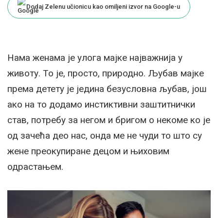
Dodaj Zelenu učionicu kao omiljeni izvor na Google-u
Нама женама је улога мајке најважнија у
животу. То је, просто, природно. Љубав мајке
према детету је једина безусловна љубав, још
ако на то додамо инстиктивни заштитнички
став, потребу за негом и бригом о некоме ко је
од зачећа део нас, онда ме не чуди то што су
жене преокупиране децом и њиховим
одрастањем.