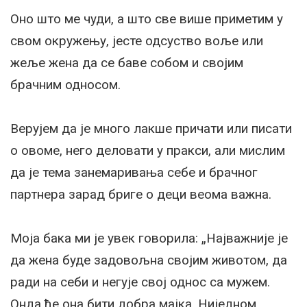
Оно што ме чуди, а што све више приметим у
свом окружењу, јесте одсуство воље или
жеље жена да се баве собом и својим
брачним односом.
Верујем да је много лакше причати или писати
о овоме, него деловати у пракси, али мислим
да је тема занемаривања себе и брачног
партнера зарад бриге о деци веома важна.
Моја бака ми је увек говорила: „Најважније је
да жена буде задовољна својим животом, да
ради на себи и негује свој однос са мужем.
Онда ће она бити добра мајка. Ниједном