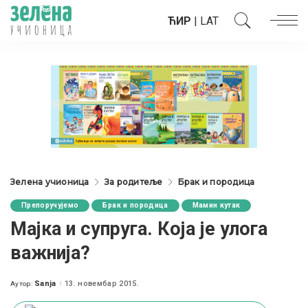
ЋИР
|
LAT
Зелена учионица
За родитеље
Брак и породица
Препоручујемо
Брак и породица
Мамин кутак
Мајка и супруга. Која је улога
важнијa?
Sanja
13. новембар 2015.
Аутор:
Posted
by