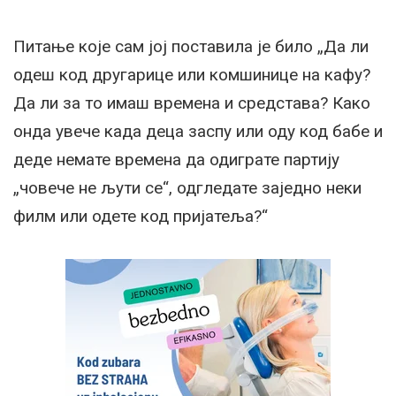
Питање које сам јој поставила је било „Да ли
одеш код другарице или комшинице на кафу?
Да ли за то имаш времена и средстава? Како
онда увече када деца заспу или оду код бабе и
деде немате времена да одиграте партију
„човече не љути се“, одгледате заједно неки
филм или одете код пријатеља?“