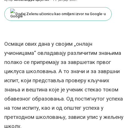
Posted
by
Dodaj Zelenu učionicu kao omiljeni izvor na Google-u
Осмаци ових дана у својим „онлајн
учионицама“ овладавају различитим знањима
полако се припремају за завршетак првог
циклуса школовања. А то значи и за завршни
испит, који представља проверу кључних
знања и вештина које је ученик стекао током
обавезног образовања. Од постигнутог успеха
на том испиту, као и од општег успеха у
претходном школовању, зависи упис у жељену
школу.