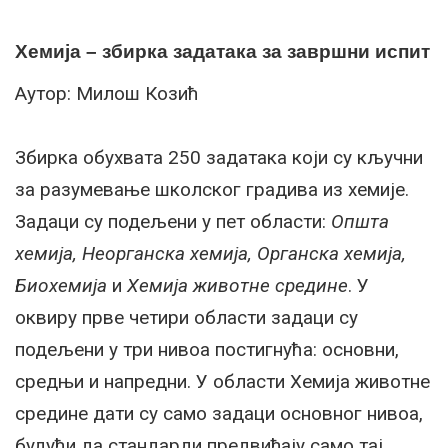
Хемија – збирка задатака за завршни испит
Аутор: Милош Козић
Збирка обухвата 250 задатака који су кључни
за разумевање школског градива из хемије.
Задаци су подељени у пет области:
Општа
хемија, Неорганска хемија, Органска хемија,
Биохемија
и
Хемија животне средине
. У
оквиру прве четири области задаци су
подељени у три нивоа постигнућа: основни,
средњи и напредни. У области Хемија животне
средине дати су само задаци основног нивоа,
будући да стандарди предвиђају само тај