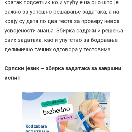
кратак подсетник који упућује на оно што је
важно за успешно решавање задатака, а на
крају су дата по два теста за проверу нивоа
усвојености знања. Збирка садржи и решења
свих задатака, као и упутство за бодовање
делимично тачних одговора у тестовима.
Српски језик – збирка задатака за завршни
испит