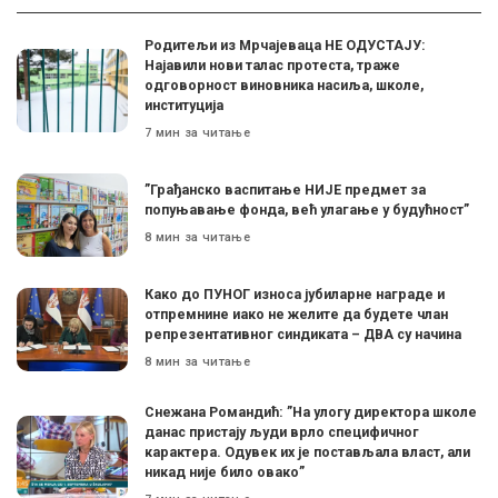
Родитељи из Мрчајеваца НЕ ОДУСТАЈУ:
Најавили нови талас протеста, траже
одговорност виновника насиља, школе,
институција
7 мин за читање
”Грађанско васпитање НИЈЕ предмет за
попуњавање фонда, већ улагање у будућност”
8 мин за читање
Како до ПУНОГ износа јубиларне награде и
отпремнине иако не желите да будете члан
репрезентативног синдиката – ДВА су начина
8 мин за читање
Снежана Романдић: ”На улогу директора школе
данас пристају људи врло специфичног
карактера. Одувек их је постављала власт, али
никад није било овако”