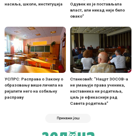
насиља, школе, институција
Одувек их је постављала
власт, али никад није било
овако”
УСПРС: Расправа о Закону о
Станковић: ”Нацрт ЗОСОВ-а
образовању више личила на
не умањује права ученика,
ријалити него на озбиљну
наставника ни родитеља,
расправу
циљ је ефикаснији рад
Савета родитеља”
Прикажи још