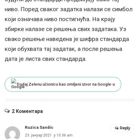
ниво. Поред сваког задатка налази се симбол
који означава ниво постигнућа. На крају
збирке налазе се решења свих задатака. Уз
свако решење наведена је шифра стандарда
који обухвата тај задатак, а после решења
дата је листа свих стандарда.
Dodaj Zelenu učionicu kao omiljeni izvor na Google-u
2 Коментара
Ruzica Sandic
Reply
23. јануар 2021. у 10:36 am