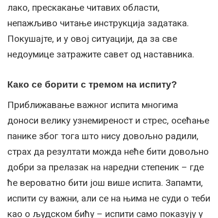
лако, прескакање читавих области,
непажљиво читање инструкција задатака.
Покушајте, и у овој ситуацији, да за све
недоумице затражите савет од наставника.
Како се борити с тремом на испиту?
Приближавање важног испита многима
доноси велику узнемиреност и стрес, осећање
панике због тога што нису довољно радили,
страх да резултати можда неће бити довољно
добри за прелазак на наредни степеник – где
ће вероватно бити још више испита. Запамти,
испити су важни, али се на њима не суди о теби
као о људском бићу – испити само показују у