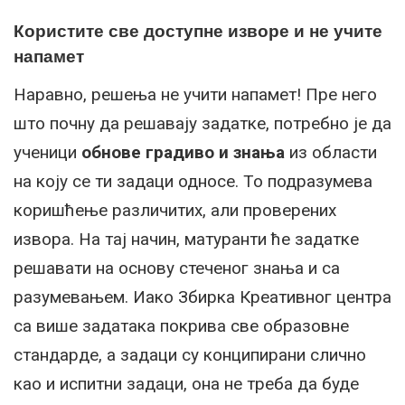
Користите све доступне изворе и не учите
напамет
Наравно, решења не учити напамет! Пре него
што почну да решавају задатке, потребно је да
ученици
обнове градиво и знања
из области
на коју се ти задаци односе. То подразумева
коришћење различитих, али проверених
извора. На тај начин, матуранти ће задатке
решавати на основу стеченог знања и са
разумевањем. Иако Збирка Креативног центра
са више задатака покрива све образовне
стандарде, а задаци су конципирани слично
као и испитни задаци, она не треба да буде