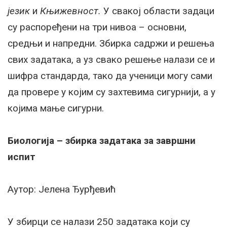
језик
и
Књижевност.
У свакој области задаци
су распоређени на три нивоа – основни,
средњи и напредни. Збирка садржи и решења
свих задатака, а уз свако решење налази се и
шифра стандарда, тако да ученици могу сами
да провере у којим су захтевима сигурнији, а у
којима мање сигурни.
Биологија – збирка задатака за завршни
испит
Аутор: Јелена Ђурђевић
У збирци се налази 250 задатака који су