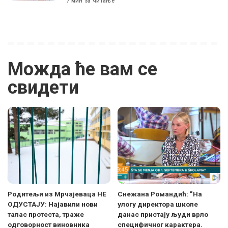
7 мин за читање
Можда ће вам се
свидети
Родитељи из Мрчајеваца НЕ
Снежана Романдић: ”На
ОДУСТАЈУ: Најавили нови
улогу директора школе
талас протеста, траже
данас пристају људи врло
одговорност виновника
специфичног карактера.