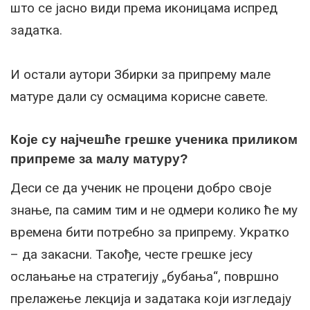
што се јасно види према иконицама испред
задатка.
И остали аутори Збирки за припрему мале
матуре дали су осмацима корисне савете.
Које су најчешће грешке ученика приликом
припреме за малу матуру?
Деси се да ученик не процени добро своје
знање, па самим тим и не одмери колико ће му
времена бити потребно за припрему. Укратко
– да закасни. Такође, честе грешке јесу
ослањање на стратегију „бубања“, површно
прелажење лекција и задатака који изгледају