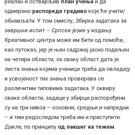
реалан и остварљив
план учења
и да
одмерено
распореде градиво
које ће учити/
обнављати. У том смислу,
Збирка задатака за
завршни испит – Српски језик
у издању
Креативног центра може им бити од помоћи,
као путоказ, јер је њен садржај јасно подељен
на четири области, за сваку област дата је
листа знања којима ученици треба да овладају
и усвојеност тих знања проверава се
различитим типовима задатака. У оквиру
сваке области, задаци у збирци распоређени
су на три нивоа – основни, средњи и напредни
– и тим редоследом треба им и приступити.
Дакле, по принципу
од лакшег ка тежем
.