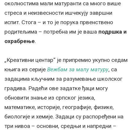
околностима мали матуранти са много више
стреса и неизвесности ишчекују завршни
испит. Стога – и то је порука првенствено
родитељима – потребна им је ваша
подршка и
охрабрење
.
„Креативни центар“ је припремио укупно седам
књига из серије
Вежбам за малу матуру
, са
задацима кључним за разумевање школског
градива. Радећи ове задатке ђаци могу
обновити знање из српског језика,
математике, историје, географије, физике,
биологије и хемије. Задаци су распоређени на
три нивоа – основни, средњи и напредни –