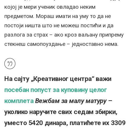
којој је мери ученик овладао неким
предметом. Мораш имати на уму то да не
постоји ништа што не можеш постићи и да
разлога за страх – ако кроз ваљану припрему
стекнеш самопоуздање – једноставно нема.
На сајту „Креативног центра“ важи
посебан попуст за куповину целог
комплета
Вежбам за малу матуру
–
уколико наручите свих седам збирки,
уместо 5420 динара, платићете их 3309