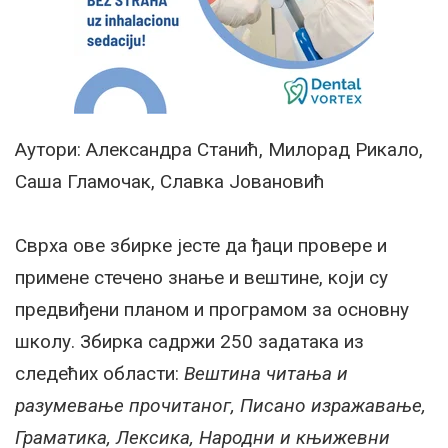
Аутори: Александра Станић, Милорад Рикало,
Саша Гламочак, Славка Јовановић
Сврха ове збирке јесте да ђаци провере и
примене стечено знање и вештине, који су
предвиђени планом и програмом за основну
школу. Збирка садржи 250 задатака из
следећих области:
Вештина читања и
разумевање прочитаног, Писано изражавање,
Граматика, Лексика, Народни и књижевни