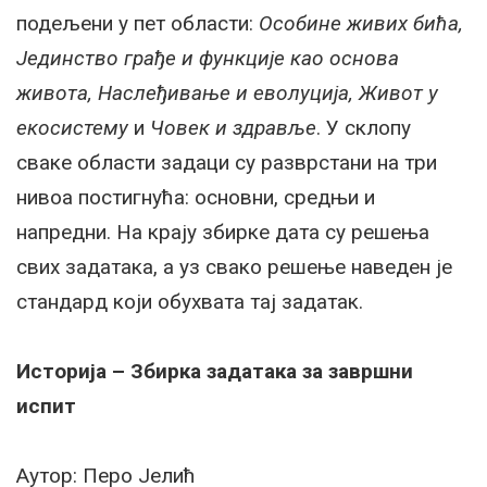
подељени у пет области:
Особине живих бића,
Јединство грађе и функције као основа
живота, Наслеђивање и еволуција, Живот у
екосистему
и
Човек и здравље
. У склопу
сваке области задаци су разврстани на три
нивоа постигнућа: основни, средњи и
напредни. На крају збирке дата су решења
свих задатака, а уз свако решење наведен је
стандард који обухвата тај задатак.
Историја – Збирка задатака за завршни
испит
Аутор: Перо Јелић