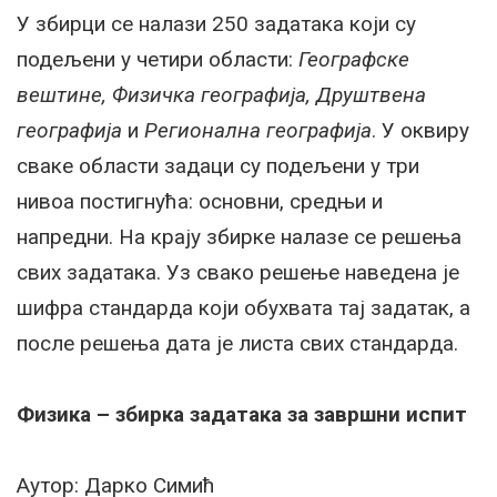
У збирци се налази 250 задатака који су
подељени у четири области:
Географске
вештине, Физичка географија, Друштвена
географија
и
Регионална географија
. У оквиру
сваке области задаци су подељени у три
нивоа постигнућа: основни, средњи и
напредни. На крају збирке налазе се решења
свих задатака. Уз свако решење наведена је
шифра стандарда који обухвата тај задатак, а
после решења дата је листа свих стандарда.
Физика – збирка задатака за завршни испит
Аутор: Дарко Симић