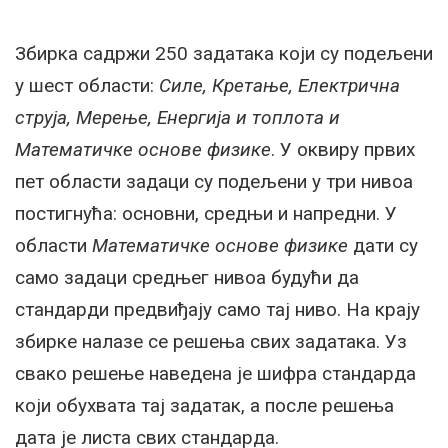
Збирка садржи 250 задатака који су подељени
у шест области:
Силе, Кретање, Електрична
струја, Мерење, Енергија и топлота и
Математичке основе физике
. У оквиру првих
пет области задаци су подељени у три нивоа
постигнућа: основни, средњи и напредни. У
области
Математичке основе физике
дати су
само задаци средњег нивоа будући да
стандарди предвиђају само тај ниво. На крају
збирке налазе се решења свих задатака. Уз
свако решење наведена је шифра стандарда
који обухвата тај задатак, а после решења
дата је листа свих стандарда.