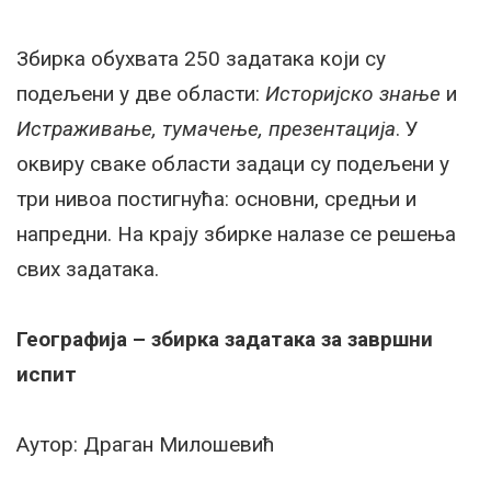
Збирка обухвата 250 задатака који су
подељени у две области:
Историјско знање
и
Истраживање, тумачење, презентација
. У
оквиру сваке области задаци су подељени у
три нивоа постигнућа: основни, средњи и
напредни. На крају збирке налазе се решења
свих задатака.
Географија – збирка задатака за завршни
испит
Аутор: Драган Милошевић