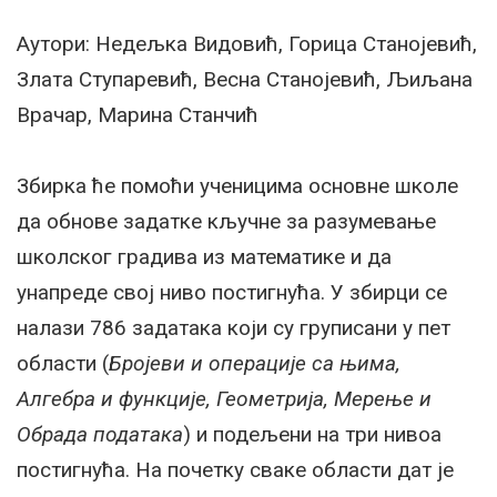
Аутори: Недељка Видовић, Горица Станојевић,
Злата Ступаревић, Весна Станојевић, Љиљана
Врачар, Марина Станчић
Збирка ће помоћи ученицима основне школе
да обнове задатке кључне за разумевање
школског градива из математике и да
унапреде свој ниво постигнућа. У збирци се
налази 786 задатака који су груписани у пет
области (
Бројеви и операције са њима,
Алгебра и функције, Геометрија, Мерење и
Обрада података
) и подељени на три нивоа
постигнућа. На почетку сваке области дат је