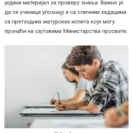
једини материјал за проверу знања. Важно је
да се ученици упознају и са сличним задацима
са претходних матурских испита које могу
пронаћи на сајтовима Министарства просвете.