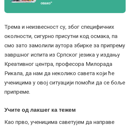
овако”
Трема и неизвесност су, због специфичних
околности, сигурно присутни код осмака, па
смо зато замолили аутора збирке за припрему
завршног испита из Српског језика у издању
Креативног центра, професора Милорада
Рикала, да нам да неколико савета који ће
ученицима у овој ситуацији помоћи да се боље
припреме.
Учите од лакшег ка тежем
Као прво, ученицима саветујем да направе