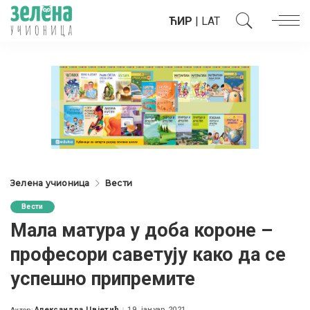
ЋИР
|
LAT
Зелена учионица
Вести
Вести
Мала матура у доба короне –
професори саветују како да се
успешно припремите
Александра Цвјетић
19. јануар 2021.
Аутор: