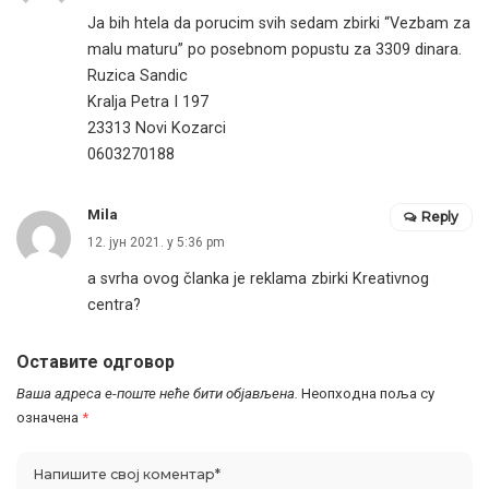
Ja bih htela da porucim svih sedam zbirki “Vezbam za
malu maturu” po posebnom popustu za 3309 dinara.
Ruzica Sandic
Kralja Petra I 197
23313 Novi Kozarci
0603270188
Mila
Reply
12. јун 2021. у 5:36 pm
a svrha ovog članka je reklama zbirki Kreativnog
centra?
Оставите одговор
Ваша адреса е-поште неће бити објављена.
Неопходна поља су
означена
*