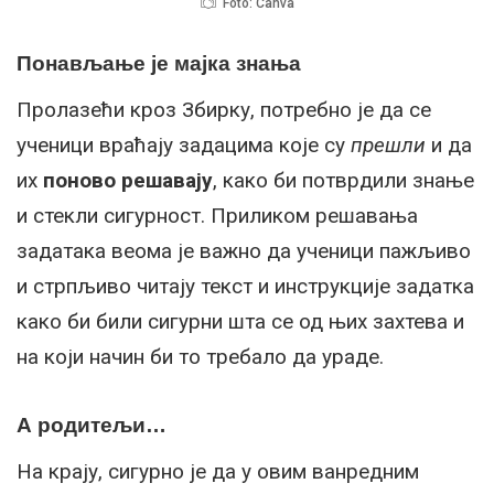
Foto: Canva
Понављање је мајка знања
Пролазећи кроз Збирку, потребно је да се
ученици враћају задацима које су
прешли
и да
их
поново решавају
,
како би потврдили знање
и стекли сигурност. Приликом решавања
задатака веома је важно да ученици пажљиво
и стрпљиво читају текст и инструкције задатка
како би били сигурни шта се од њих захтева и
на који начин би то требало да ураде.
А родитељи…
На крају, сигурно је да у овим ванредним