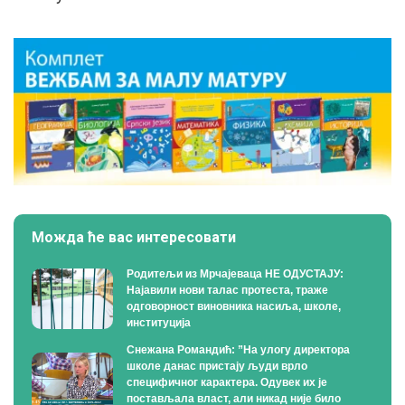
Можда ће вас интересовати
Родитељи из Мрчајеваца НЕ ОДУСТАЈУ:
Најавили нови талас протеста, траже
одговорност виновника насиља, школе,
институција
Снежана Романдић: ”На улогу директора
школе данас пристају људи врло
специфичног карактера. Одувек их је
постављала власт, али никад није било