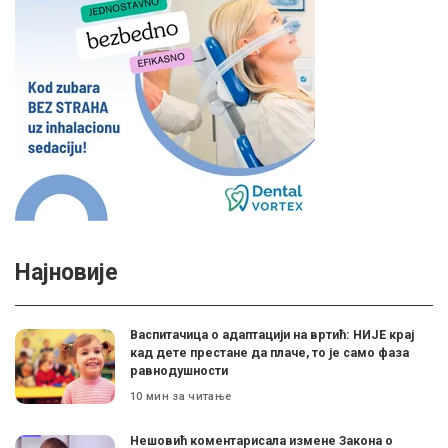
Најновије
Васпитачица о адаптацији на вртић: НИЈЕ крај
кад дете престане да плаче, то је само фаза
равнодушности
10 мин за читање
Нешовић коментарисала измене Закона о