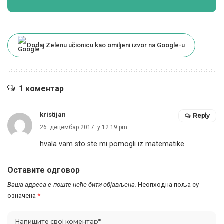
Dodaj Zelenu učionicu kao omiljeni izvor na Google-u
1 коментар
kristijan
Reply
26. децембар 2017. у 12:19 pm
hvala vam sto ste mi pomogli iz matematike
Оставите одговор
Ваша адреса е-поште неће бити објављена.
Неопходна поља су
означена
*