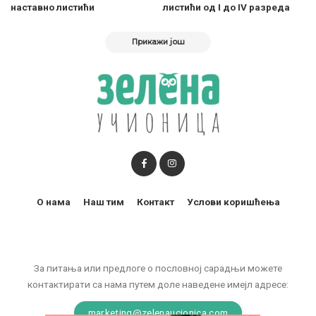
наставно листићи
листићи од I до IV разреда
Прикажи још
О нама
Наш тим
Контакт
Услови коришћења
За питања или предлоге о пословној сарадњи можете
контактирати са нама путем доле наведене имејл адресе:
marketing@zelenaucionica.com