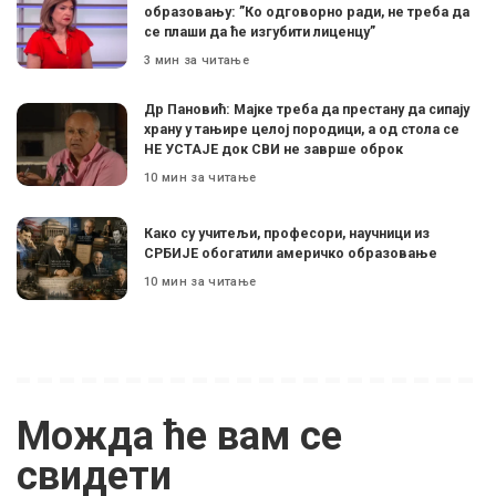
образовању: ”Ко одговорно ради, не треба да
се плаши да ће изгубити лиценцу”
3 мин за читање
Др Пановић: Мајке треба да престану да сипају
храну у тањире целој породици, а од стола се
НЕ УСТАЈЕ док СВИ не заврше оброк
10 мин за читање
Како су учитељи, професори, научници из
СРБИЈЕ обогатили америчко образовање
10 мин за читање
Можда ће вам се
свидети