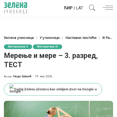
ЋИР
|
LAT
Зелена учионица
У учионици
Наставни листићи
III Разред
Математика 3
Математика III
Мерење и мере – 3. разред,
ТЕСТ
Нада Шакић
19. мај 2026.
Аутор:
Posted
by
Dodaj Zelenu učionicu kao omiljeni izvor na Google-u