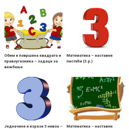
Обим и површина квадрата и
Maтематика – наставни
правоугаоника – задаци за
листићи (3.р.)
вежбање
Jедначине и изрази 3 нивоа –
Математика – наставни