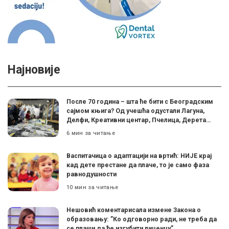
Најновије
После 70 година – шта ће бити с Београдским
сајмом књига? Од учешћа одустали Лагуна,
Делфи, Креативни центар, Пчелица, Дерета…
6 мин за читање
Васпитачица о адаптацији на вртић: НИЈЕ крај
кад дете престане да плаче, то је само фаза
равнодушности
10 мин за читање
Нешовић коментарисала измене Закона о
образовању: ”Ко одговорно ради, не треба да
се плаши да ће изгубити лиценцу”