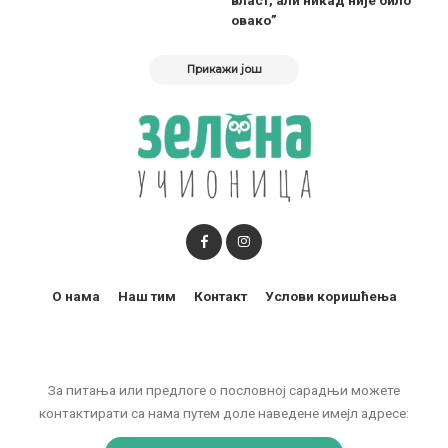
власт, али никад није било
овако”
Прикажи још
О нама
Наш тим
Контакт
Услови коришћења
За питања или предлоге о пословној сарадњи можете
контактирати са нама путем доле наведене имејл адресе: