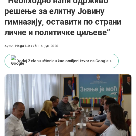
”Неопходно наћи одрживо
решење за елитну Јовину
гимназију, оставити по страни
личне и политичке циљеве”
Нада Шакић
4. јун 2026.
Аутор:
Posted
by
Dodaj Zelenu učionicu kao omiljeni izvor na Google-u