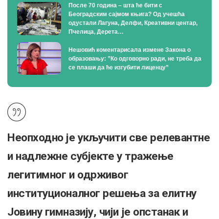
После 70 година – шта ће бити с
Београдским сајмом књига? Од учешћа
одустали Лагуна, Делфи, Креативни центар,
Пчелица, Дерета…
Нешовић коментарисала измене Закона о
образовању: ”Ко одговорно ради, не треба да
се плаши да ће изгубити лиценцу”
Неопходно је укључити све релевантне
и надлежне субјекте у тражење
легитимног и одрживог
институционалног решења за елитну
Јовину гимназију, чији је опстанак и