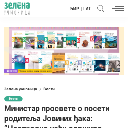
ЋИР
|
LAT
Зелена учионица
Вести
Вести
Министар просвете о посети
родитеља Јовиних ђака: