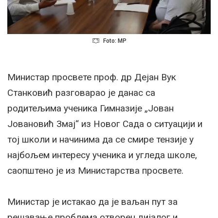
Foto: MP
Министар просвете проф. др Дејан Вук
Станковић разговарао је данас са
родитељима ученика Гимназије „Јован
Јовановић Змај“ из Новог Сада о ситуацији и
тој школи и начинима да се смире тензије у
најбољем интересу ученика и угледа школе,
саопштено је из Министарства просвете.
Министар је истакао да је ваљан пут за
решавање проблема отворен дијалог и