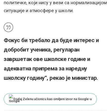
политичке, који нису у вези са нормализацијом
ситуације и атмосфере у школи.
Фокус би требало да буде интерес и
добробит ученика, регуларан
завршетак ове школске године и
адекватна припрема за наредну
школску годину“, рекао је министар.
Dodaj Zelenu učionicu kao omiljeni izvor na Google-u