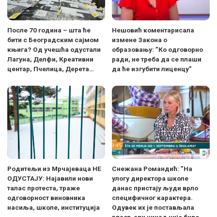
После 70 година – шта ће
Нешовић коментарисала
бити с Београдским сајмом
измене Закона о
књига? Од учешћа одустали
образовању: ”Ко одговорно
Лагуна, Делфи, Креативни
ради, не треба да се плаши
центар, Пчелица, Дерета…
да ће изгубити лиценцу”
Родитељи из Мрчајеваца НЕ
Снежана Романдић: ”На
ОДУСТАЈУ: Најавили нови
улогу директора школе
талас протеста, траже
данас пристају људи врло
одговорност виновника
специфичног карактера.
насиља, школе, институција
Одувек их је постављала