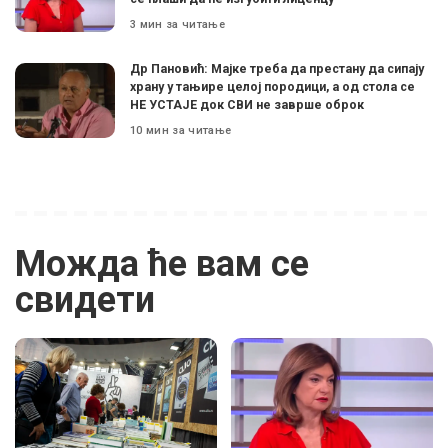
3 мин за читање
Др Пановић: Мајке треба да престану да сипају
храну у тањире целој породици, а од стола се
НЕ УСТАЈЕ док СВИ не заврше оброк
10 мин за читање
Можда ће вам се
свидети