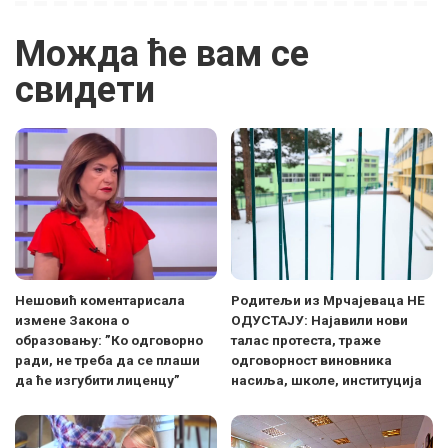
Можда ће вам се
свидети
Нешовић коментарисала
Родитељи из Мрчајеваца НЕ
измене Закона о
ОДУСТАЈУ: Најавили нови
образовању: ”Ко одговорно
талас протеста, траже
ради, не треба да се плаши
одговорност виновника
да ће изгубити лиценцу”
насиља, школе, институција