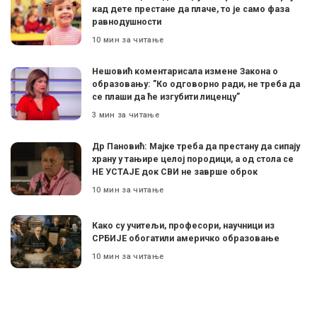
кад дете престане да плаче, то је само фаза
равнодушности
10 мин за читање
Нешовић коментарисала измене Закона о
образовању: ”Ко одговорно ради, не треба да
се плаши да ће изгубити лиценцу”
3 мин за читање
Др Пановић: Мајке треба да престану да сипају
храну у тањире целој породици, а од стола се
НЕ УСТАЈЕ док СВИ не заврше оброк
10 мин за читање
Како су учитељи, професори, научници из
СРБИЈЕ обогатили америчко образовање
10 мин за читање