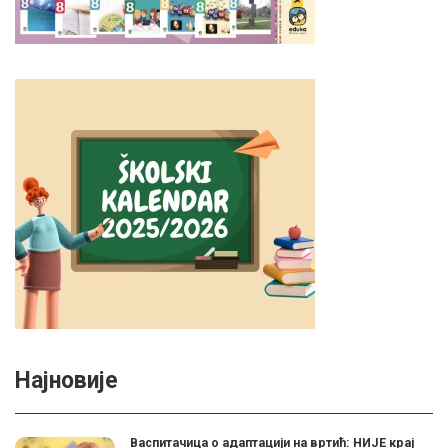
Најновије
Васпитачица о адаптацији на вртић: НИЈЕ крај