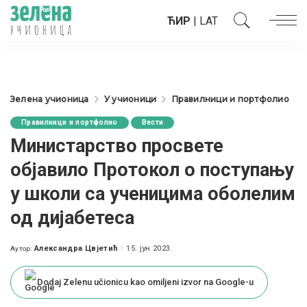
ЋИР
|
LAT
Зелена учионица
У учионици
Правилници и портфолио
Правилници и портфолио
Вести
Министарство просвете
објавило Протокол о поступању
у школи са ученицима оболелим
од дијабетеса
Александра Цвјетић
15. јун 2023.
Аутор:
Posted
by
Dodaj Zelenu učionicu kao omiljeni izvor na Google-u