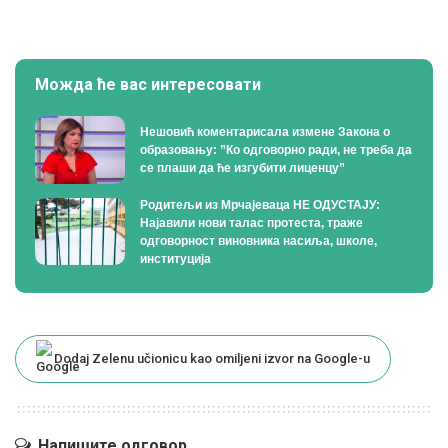
Можда ће вас интересовати
Нешовић коментарисала измене Закона о
образовању: ”Ко одговорно ради, не треба да
се плаши да ће изгубити лиценцу”
Родитељи из Мрчајеваца НЕ ОДУСТАЈУ:
Најавили нови талас протеста, траже
одговорност виновника насиља, школе,
институција
Dodaj Zelenu učionicu kao omiljeni izvor na Google-u
Напишите одговор