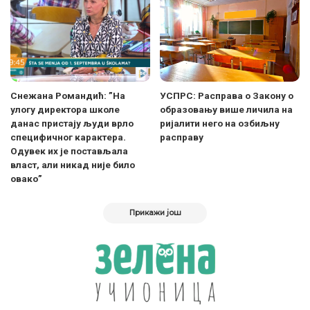
Снежана Романдић: ”На
УСПРС: Расправа о Закону о
улогу директора школе
образовању више личила на
данас пристају људи врло
ријалити него на озбиљну
специфичног карактера.
расправу
Одувек их је постављала
власт, али никад није било
овако”
Прикажи још