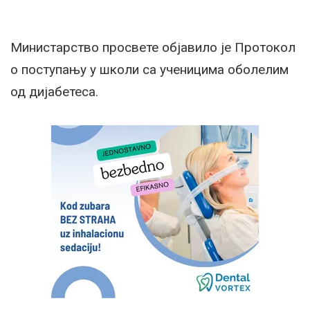
Министарство просвете објавило је Протокол
о поступању у школи са ученицима оболелим
од дијабетеса.