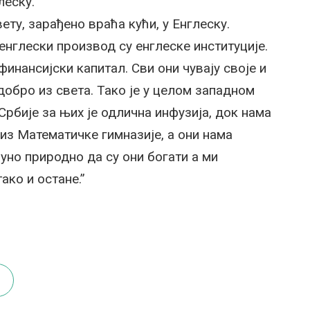
леску.”
ету, зарађено враћа кући, у Енглеску.
 енглески производ су енглеске институције.
финансијски капитал. Сви они чувају своје и
добро из света. Тако је у целом западном
рбије за њих је одлична инфузија, док нама
из Математичке гимназије, а они нама
пуно природно да су они богати а ми
ако и остане.”