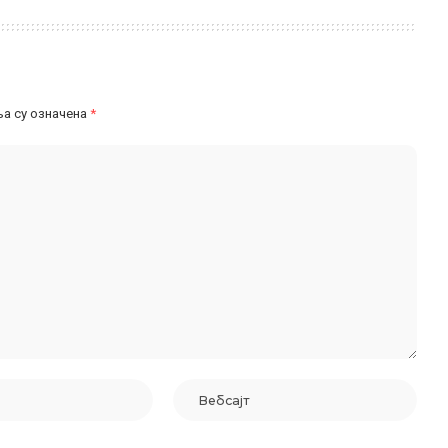
а су означена
*