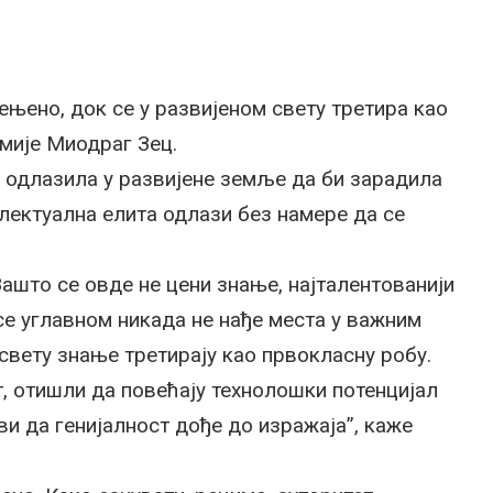
ењено, док се у развијеном свету третира као
мије Миодраг Зец.
а одлазила у развијене земље да би зарадила
електуална елита одлази без намере да се
ашто се овде не цени знање, најталентованији
 се углавном никада не нађе места у важним
свету знање третирају као првокласну робу.
т, отишли да повећају технолошки потенцијал
ви да генијалност дође до изражаја”, каже