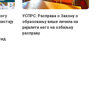
логу
УСПРС: Расправа о Закону о
ристају
образовању више личила на
ријалити него на озбиљну
расправу
кад