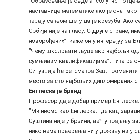
“Образовање је овде апсолутно потцење
наставнице математике ако је она тако 
терају са њом шегу да је крезуба. Ако 
Србији није на гласу. С друге стране, 
новорођених”, каже он у интервјуу за Бл
“Чему школовати људе ако најбољи одла
сумњивим квалификацијама”, пита се он
Ситуација ће се, сматра Зец, променит
место за сто најбољих дипломираних ст
Енглеска је бренд
Професор даје добар пример Енглеске, к
“Ми нисмо као Енглеска, где кад зарадиш
Суштина није у брзини, већ у трајању за
нико нема поверења ни у државу ни у од