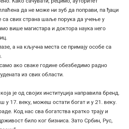
но. Како сачувати, рецимо, ауторитет
плаћена да не може ни зуб да поправи, па ђаци
се са свих страна шаље порука да учење у
имамо више магистара и доктора наука него
иц.
зе, а на кључна места се примају особе са
.
и само ако сваке године обезбедимо радно
удената из свих области.
оја је од својих институција направила бренд.
 у 17. веку, можеш остати богат и у 21. веку.
раде. Код нас сва богатства кратко трају и
рживост било ког бизниса. Зато Србин, Рус,