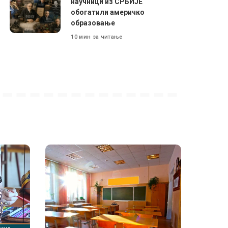
научници из СРБИЈЕ
обогатили америчко
образовање
10 мин за читање