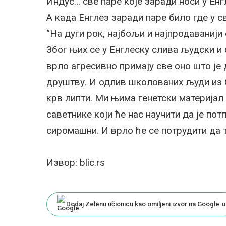
Индус… све паре које заради носи у Енг
А када Енглез заради паре било где у св
“На дуги рок, најбољи и најпродаванији
Због њих се у Енглеску слива људски и 
врло агресивно примају све оно што је 
друштву. И одлив школованих људи из С
крв липти. Ми њима генетски материјал 
саветнике који ће нас научити да је пот
сиромашни. И врло ће се потрудити да т
Извор: blic.rs
Dodaj Zelenu učionicu kao omiljeni izvor na Google-u