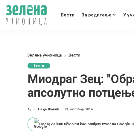
Вести
За родитеље
У уч
Зелена учионица
Вести
Вести
Миодраг Зец: "Обр
апсолутно потцењ
Нада Шакић
23. октобар 2016.
Аутор:
Posted
by
Dodaj Zelenu učionicu kao omiljeni izvor na Google-u