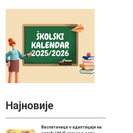
Најновије
Васпитачица о адаптацији на