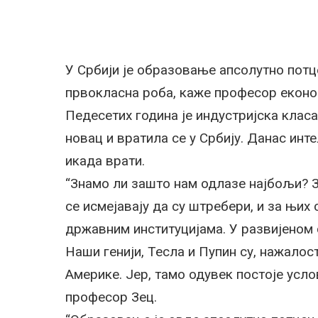
У Србији је образовање апсолутно потц
првокласна роба, каже професор еконо
Педесетих година је индустријска клас
новац и вратила се у Србију. Данас инт
икада врати.
“Знамо ли зашто нам одлазе најбољи? З
се исмејавају да су штребери, и за њих
државним институцијама. У развијеном 
Наши генији, Тесла и Пупин су, нажалос
Америке. Јер, тамо одувек постоје усло
професор Зец.