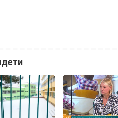
идети