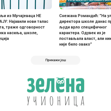
љи из Мрчајеваца НЕ
Снежана Романдић: ”На у
ЈУ: Најавили нови талас
директора школе данас п
та, траже одговорност
људи врло специфичног
ика насиља, школе,
карактера. Одувек их је
уција
постављала власт, али ни
није било овако”
Прикажи још