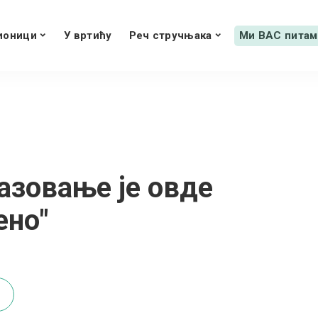
ионици
У вртићу
Реч стручњака
Ми ВАС питам
азовање је овде
ено"