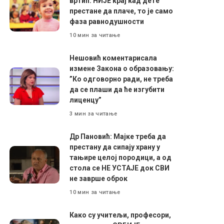
вртић: НИЈЕ крај кад дете
престане да плаче, то је само
фаза равнодушности
10 мин за читање
Нешовић коментарисала
измене Закона о образовању:
”Ко одговорно ради, не треба
да се плаши да ће изгубити
лиценцу”
3 мин за читање
Др Пановић: Мајке треба да
престану да сипају храну у
тањире целој породици, а од
стола се НЕ УСТАЈЕ док СВИ
не заврше оброк
10 мин за читање
Како су учитељи, професори,