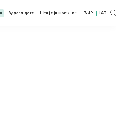
о
Здраво дете
Шта је још важно