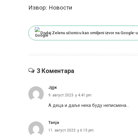
Извор: Новости
Dodaj Zelenu učionicu kao omiljeni izvor na Google-u
3 Коментара
Јјјјк
9. август 2023. у 4:41 pm
А деца и даље нека буду неписмена…
Tanja
11. август 2023. у 6:15 pm