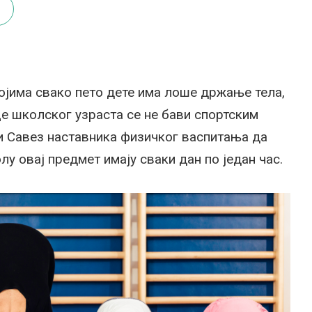
ојима свако пето дете има лоше држање тела,
еце школског узраста се не бави спортским
и Савез наставника физичког васпитања да
у овај предмет имају сваки дан по један час.