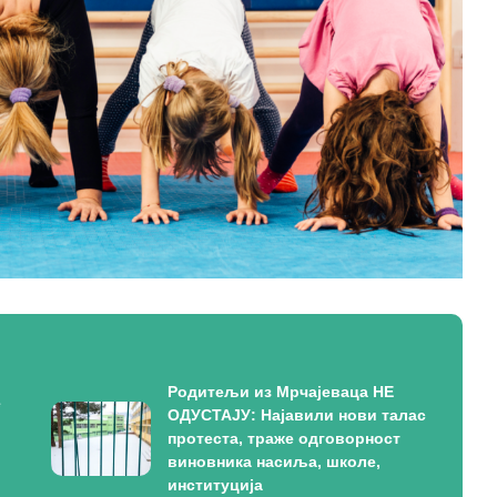
Родитељи из Мрчајеваца НЕ
е
ОДУСТАЈУ: Најавили нови талас
протеста, траже одговорност
виновника насиља, школе,
институција