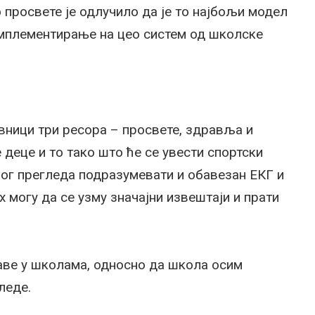
росвете је одлучило да је то најбољи модел
имплементирање на цео систем од школске
вници три ресора – просвете, здравља и
деце и то тако што ће се увести спортски
ног прегледа подразумевати и обавезан ЕКГ и
их могу да се узму значајни извештаји и прати
аве у школама, односно да школа осим
леде.