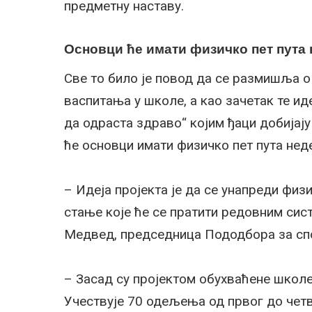
предметну наставу.
Основци ће имати физичко пет пута
Све то било је повод да се размишља о
васпитања у школе, а као зачетак те ид
да одраста здраво“ којим ђаци добијај
ће основци имати физичко пет пута нед
– Идеја пројекта је да се унапреди фи
стање које ће се пратити редовним сис
Медвед, председница Пододбора за сп
– Засад су пројектом обухваћене школе 
Учествује 70 одељења од првог до четв