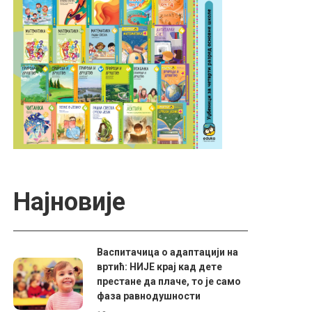
Најновије
Васпитачица о адаптацији на
вртић: НИЈЕ крај кад дете
престане да плаче, то је само
фаза равнодушности