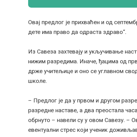
Овај предлог је прихваћен и од септемб
дете има право да одраста здраво“.
Из Савеза захтевају и укључивање наст
нижим разредима. Иначе, ђацима од пр
држе учитељице и оно се углавном сво
школе.
– Предлог је да у првом и другом разр
разредне наставе, а два преостала часа
обрнуто – навели су у овом Савезу. – 
евентуални стрес који ученик доживља