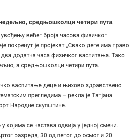
 недељно, средњошколци четири пута
 увођењу већег броја часова физичког
еје покренут је пројекат „Свако дете има право
у два додатна часа физичког васпитања. Тако
ељно, а средњошколци четири пута.
зичко васпитање деце и њихово здравствено
тематским прегледима – рекла је Татјана
орт Народне скупштине.
у којима се настава одвија у једној смени.
ртог разреда, 30 од петог до осмог и 20