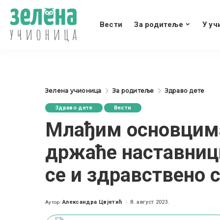
Вести
За родитеље
У уч
Зелена учионица
За родитеље
Здраво дете
Здраво дете
Вести
Млађим основцима
држаће наставниц
се и здравствено 
Александра Цвјетић
8. август 2023.
Аутор:
Posted
by