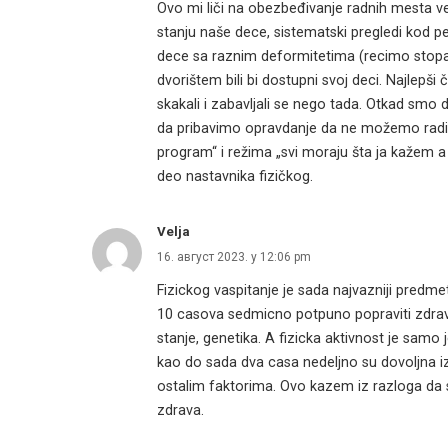
Ovo mi liči na obezbeđivanje radnih mesta 
stanju naše dece, sistematski pregledi kod ped
dece sa raznim deformitetima (recimo stopal
dvorištem bili bi dostupni svoj deci. Najlepši 
skakali i zabavljali se nego tada. Otkad smo d
da pribavimo opravdanje da ne možemo raditi f
program“ i režima „svi moraju šta ja kaže
deo nastavnika fizičkog.
Velja
16. август 2023. у 12:06 pm
Fizickog vaspitanje je sada najvazniji predmet
10 casova sedmicno potpuno popraviti zdravlj
stanje, genetika. A fizicka aktivnost je samo
kao do sada dva casa nedeljno su dovoljna i
ostalim faktorima. Ovo kazem iz razloga da 
zdrava.