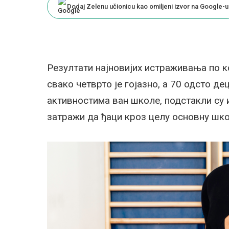
Dodaj Zelenu učionicu kao omiljeni izvor na Google-u
Резултати најновијих истраживања по к
свако четврто је гојазно, а 70 одсто д
активностима ван школе, подстакли су 
затражи да ђаци кроз целу основну школ