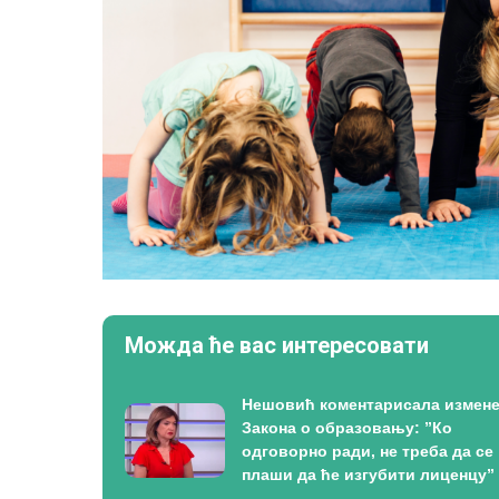
Можда ће вас интересовати
Нешовић коментарисала измен
Закона о образовању: ”Ко
одговорно ради, не треба да се
плаши да ће изгубити лиценцу”