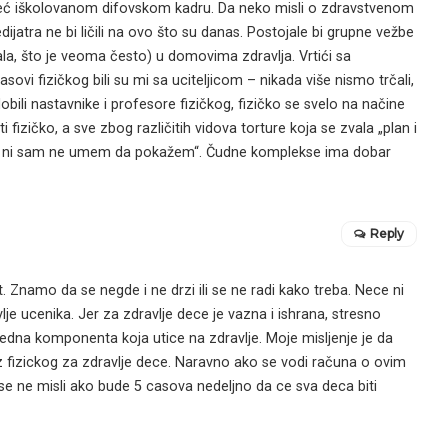
već iškolovanom difovskom kadru. Da neko misli o zdravstvenom
ijatra ne bi ličili na ovo što su danas. Postojale bi grupne vežbe
a, što je veoma često) u domovima zdravlja. Vrtići sa
časovi fizičkog bili su mi sa uciteljicom – nikada više nismo trčali,
obili nastavnike i profesore fizičkog, fizičko se svelo na načine
izičko, a sve zbog različitih vidova torture koja se zvala „plan i
m a ni sam ne umem da pokažem“. Čudne komplekse ima dobar
Reply
. Znamo da se negde i ne drzi ili se ne radi kako treba. Nece ni
e ucenika. Jer za zdravlje dece je vazna i ishrana, stresno
 jedna komponenta koja utice na zdravlje. Moje misljenje je da
z fizickog za zdravlje dece. Naravno ako se vodi računa o ovim
se ne misli ako bude 5 casova nedeljno da ce sva deca biti