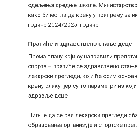
одељења средње школе. Министарство п
како би могли да крену у припрему за 
године 2024/2025. године.
Пратиће и здравствено стање деце
Према плану који су направили предста
спорта – пратиће се здравствено стање 
лекарски прегледи, који ће осим основ
крвну слику, јер су то параметри из кој
здравље деце.
Циљ је да се сви лекарски прегледи об
образовања организује и спортске прег