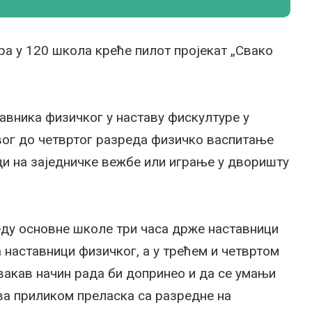
ра у 120 школа креће пилот пројекат „Свако
авника физичког у наставу фискултуре у
вог до четвртог разреда физичко васпитање
ди на заједничке вежбе или играње у дворишту
еду основне школе три часа држе наставници
 наставници физичког, а у трећем и четвртом
Овакав начин рада би допринео и да се умањи
ва приликом преласка са разредне на