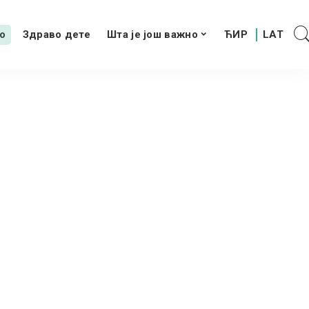
о
Здраво дете
Шта је још важно