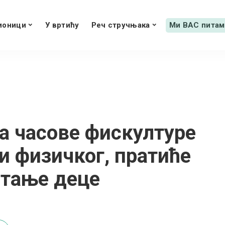
ионици
У вртићу
Реч стручњака
Ми ВАС питам
 часове фискултуре
и физичког, пратиће
стање деце