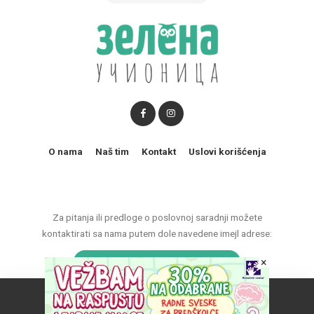
O nama
Naš tim
Kontakt
Uslovi korišćenja
Za pitanja ili predloge o poslovnoj saradnji možete
kontaktirati sa nama putem dole navedene imejl adrese:
marketing@zelenaucionica.com
×
Naš vebsajt koristi kolačiće da poboljša vaše iskustvo.