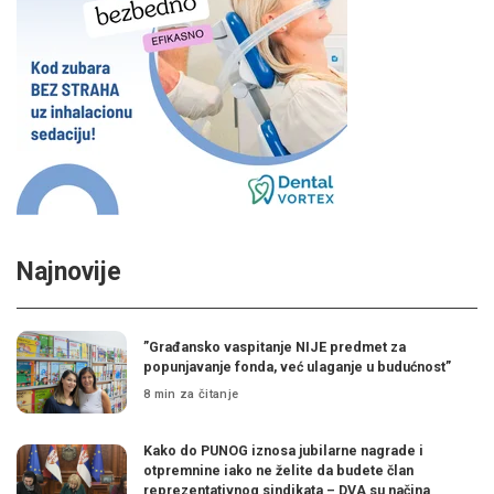
Najnovije
”Građansko vaspitanje NIJE predmet za
popunjavanje fonda, već ulaganje u budućnost”
8 min za čitanje
Kako do PUNOG iznosa jubilarne nagrade i
otpremnine iako ne želite da budete član
reprezentativnog sindikata – DVA su načina