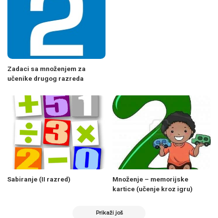
Zadaci sa množenjem za
učenike drugog razreda
Sabiranje (II razred)
Množenje – memorijske
kartice (učenje kroz igru)
Prikaži još