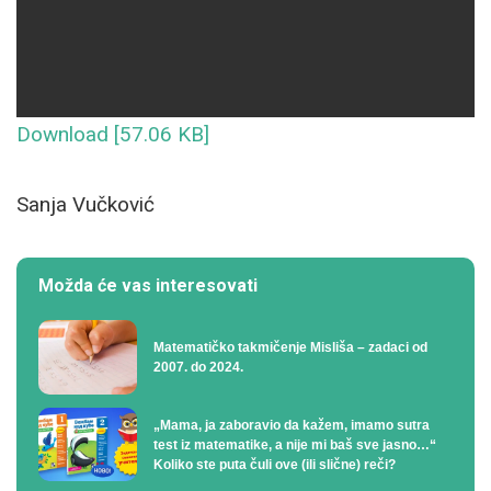
Download [57.06 KB]
Sanja Vučković
Možda će vas interesovati
Matematičko takmičenje Misliša – zadaci od
2007. do 2024.
„Mama, ja zaboravio da kažem, imamo sutra
test iz matematike, a nije mi baš sve jasno…“
Koliko ste puta čuli ove (ili slične) reči?