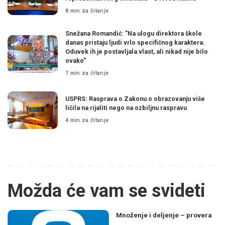
8 min za čitanje
Snežana Romandić: ”Na ulogu direktora škole
danas pristaju ljudi vrlo specifičnog karaktera.
Oduvek ih je postavljala vlast, ali nikad nije bilo
ovako”
7 min za čitanje
USPRS: Rasprava o Zakonu o obrazovanju više
ličila na rijaliti nego na ozbiljnu raspravu
4 min za čitanje
Možda će vam se svideti
Množenje i deljenje – provera