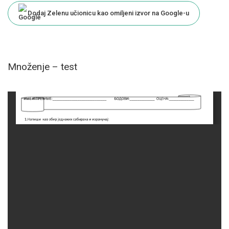
Dodaj Zelenu učionicu kao omiljeni izvor na Google-u
Množenje – test