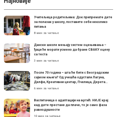
Најновије
Учитељица родитељима: Док припремате дете
за полазак у школу, поставите себи неколико
питања
8 мин за читање
Данске школе мењају систем оцењивања –
ђаци ће морати усмено да бране СВАКУ оцену
са теста
3 мин за читање
После 70 година – шта ће бити с Београдским
сајмом књига? Од учешћа одустали Лагуна,
Делфи, Креативни центар, Пчелица, Дерета…
6 мин за читање
Васпитачица о адаптацији на вртић: НИЈЕ крај
кад дете престане да плаче, то је само фаза
равнодушности
10 мин за читање