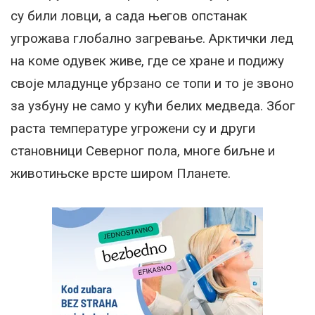
су били ловци
, а сада његов опстанак
угрожава глобално загревање. Арктички лед
на коме одувек живе, где се хране и подижу
своје младунце убрзано се топи и то је звоно
за узбуну не само у кући белих медведа. Због
раста температуре угрожени су и други
становници Северног пола, многе биљне и
животињске врсте широм Планете.