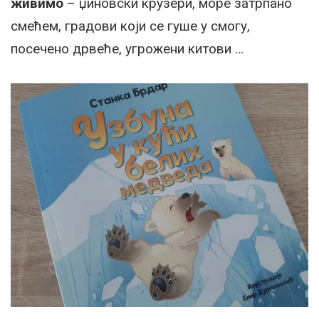
живимо
– џиновски крузери, море затрпано
смећем, градови који се гуше у смогу,
посечено дрвеће, угрожени китови …