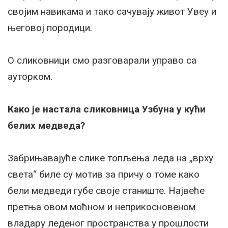
својим навикама и тако сачувају живот Увеу и
његовој породици.
О сликовници смо разговарали управо са
ауторком.
Како је настала сликовница Узбуна у кући
белих медведа?
Забрињавајуће слике топљења леда на „врху
света“ биле су мотив за причу о томе како
бели медведи губе своје станиште.
Највеће
претња овом моћном и неприкосновеном
владару леденог пространства у прошлости