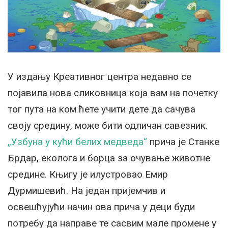
У издању Креативног центра недавно се
појавила нова сликовница која вам на почетку
тог пута на ком ћете учити дете да сачува
своју средину, може бити одличан савезник.
„Узбуна у кући белих медведа“
прича је Станке
Брдар, еколога и борца за очување животне
средине. Књигу је илустровао Емир
Дурмишевић. На један пријемчив и
освешћујући начин ова прича у деци буди
потребу да направе те сасвим мале промене у