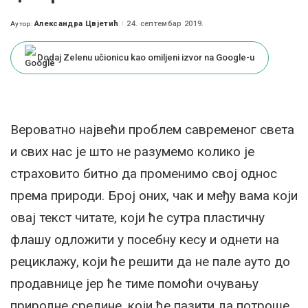
Александра Цвјетић
24. септембар 2019.
Аутор:
Posted
by
Dodaj Zelenu učionicu kao omiljeni izvor na Google-u
Вероватно највећи проблем савременог света
и свих нас је што не разумемо колико је
страховито битно да променимо свој однос
према природи. Број оних, чак и међу вама који
овај текст читате, који ће сутра пластичну
флашу одложити у посебну кесу и однети на
рециклажу, који ће решити да не пале ауто до
продавнице јер ће тиме помоћи очувању
природне средине, који ће пазити да потроше