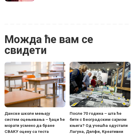
Можда ће вам се
свидети
Данске школе мењају
После 70 година – шта ће
систем оцењивања – ђаци ће
бити с Београдским сајмом
морати усмено да бране
књига? Од учешћа одустали
СВАКУ оцену са теста
Лагуна, Делфи, Креативни