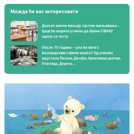
Можда ће вас интересовати
Данске школе мењају систем оцењивања –
ђаци ће морати усмено да бране СВАКУ
оцену са теста
После 70 година – шта ће бити с
Београдским сајмом књига? Од учешћа
одустали Лагуна, Делфи, Креативни центар,
Пчелица, Дерета…