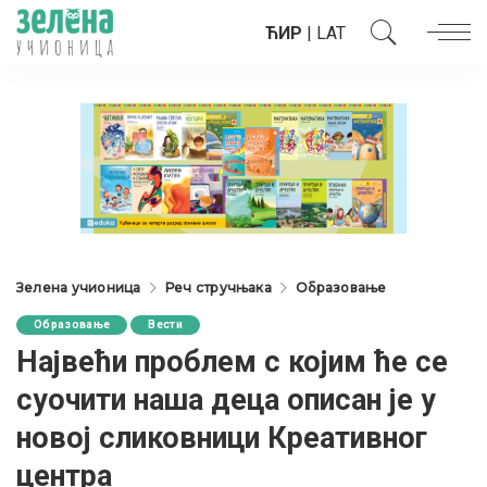
ЋИР
|
LAT
Зелена учионица
Реч стручњака
Образовање
Образовање
Вести
Највећи проблем с којим ће се
суочити наша деца описан је у
новој сликовници Креативног
центра