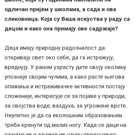
одличан пријем у школама, а сада и ова
сликовница. Која су Ваша искуства у раду са
децом и како она примају ове садржаје?
Деца имају природну радозналост да
откривају свет око себе, да га истражују,
вреднују. У раном узрасту дете своју околину
упознаје својим чулима, а како расте његова
опажања и истраживачке активности постају
сложеније, интересује се за појаве у природи,
за својства воде, ваздуха, за угрожене врсте.
Неупитно је да са еколошким образовањем
треба кренути од малих ногу. Када се деци на
разумљив и занимљив начин предочавају