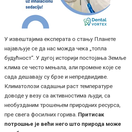
У извештајима експерата о стању Планете
најављује се да нас можда чека „топла
будућност“. У дугој историји постојања Земље
клима се често мењала, али промене које се
сада дешавају су брзе и непредвидиве.
Климатолози садашњи раст температуре
доводе у везу са активностима људи, са
необузданим трошењем природних ресурса,
пре свега фосилних горива.
Притисак
потрошње је већи него што природа може