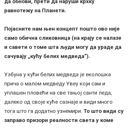
да обнови, прети да наруши крхку
равнотежу на Планети.
Појасните нам њен концепт пошто ово није
само обична сликовница (на крају се налазе
и савети о томе шта људи могу да ураде да
сачувају „кућу белих медведа“).
Узбуна у кући белих медведа је еколошка
прича о малом медведу Увеу који сам и
уплашен пловећи на све тањој санти леда,
далеко од своје куће сазнаје и види много
тога што га додатно узнемири.
То што види су
заправо призори реалности света у коме