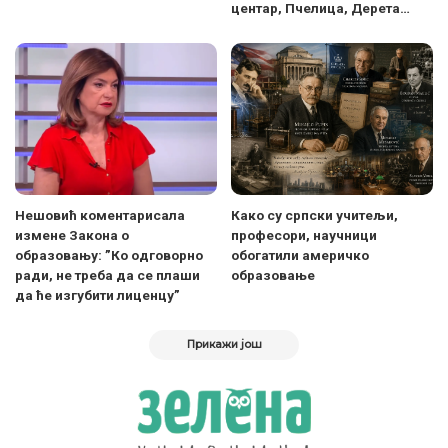
центар, Пчелица, Дерета…
Нешовић коментарисала
Како су српски учитељи,
измене Закона о
професори, научници
образовању: ”Ко одговорно
обогатили америчко
ради, не треба да се плаши
образовање
да ће изгубити лиценцу”
Прикажи још