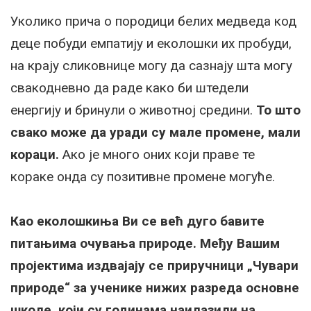
Уколико прича о породици белих медведа код
деце побуди емпатију и еколошки их пробуди,
на крају сликовнице могу да сазнају шта могу
свакодневно да раде како би штедели
енергију и бринули о животној средини.
То што
свако може да уради су мале промене, мали
кораци.
Ако је много оних који праве те
кораке онда су позитивне промене могуће.
Као еколошкиња Ви се већ дуго бавите
питањима очувања природе. Међу Вашим
пројектима издвајају се приручници „Чувари
природе“ за ученике нижих разреда основне
школе, који су годинама наилазили на