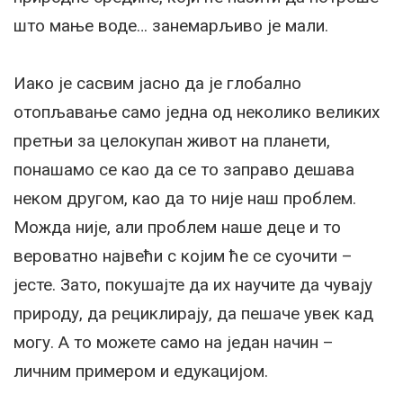
што мање воде… занемарљиво је мали.
Иако је сасвим јасно да је глобално
отопљавање само једна од неколико великих
претњи за целокупан живот на планети,
понашамо се као да се то заправо дешава
неком другом, као да то није наш проблем.
Можда није, али проблем наше деце и то
вероватно највећи с којим ће се суочити –
јесте. Зато, покушајте да их научите да чувају
природу, да рециклирају, да пешаче увек кад
могу. А то можете само на један начин –
личним примером и едукацијом.