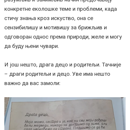
конкретне еколошке теме и проблеми, када
стичу знања кроз искуство, она се
сензибилишу и мотивишу за брижљив и
одговоран однос према природи, желе и могу
да буду њени чувари.
И још нешто, драга децо и родитељи. Тачније
– драги родитељи и децо. Уве има нешто
важно да вас замоли: