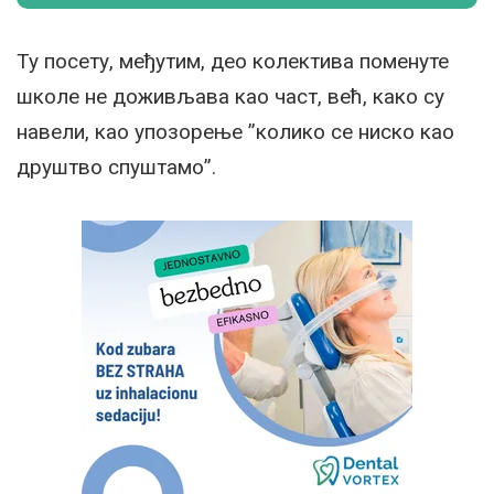
Ту посету, међутим, део колектива поменуте
школе не доживљава као част, већ, како су
навели, као упозорење ”колико се ниско као
друштво спуштамо”.