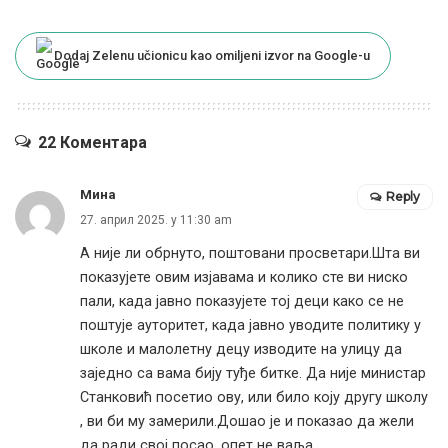
Dodaj Zelenu učionicu kao omiljeni izvor na Google-u
22 Коментара
Мина
Reply
27. април 2025. у 11:30 am
А није ли обрнуто, поштовани просветари.Шта ви
показујете овим изјавама и колико сте ви ниско
пали, када јавно показујете тој деци како се не
поштује ауторитет, када јавно уводите политику у
школе и малолетну децу изводите на улицу да
заједно са вама бију туђе битке. Да није министар
Станковић посетио ову, или било коју другу школу
, ви би му замерили.Дошао је и показао да жели
да ради свој посао, опет не ваља.