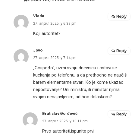
Vlada
Reply
27. април 2025. у 6:39 pm
Koji autoritet?
Jovo
Reply
27. април 2025. у 7:14 pm
„Gospođo“, uzmi svoju dnevnicu i ostavi se
kuckanja po telefonu, a da prethodno ne naučiš
barem elementarne stvari. Ko je kome ukazao
nepoštovanje? Oni ministru, ili ministar njima
svojim nenajavljenim, ad hoc dolaskom?
Bratislav Đorđević
Reply
27. април 2025. у 10:11 pm
Prvo autoriteti,ispunite prvi