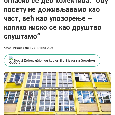
огласио се део колектива: ”Ову
посету не доживљавамо као
част, већ као упозорење —
колико ниско се као друштво
спуштамо”
Редакција
27. април 2025.
Аутор:
Posted
by
Dodaj Zelenu učionicu kao omiljeni izvor na Google-u