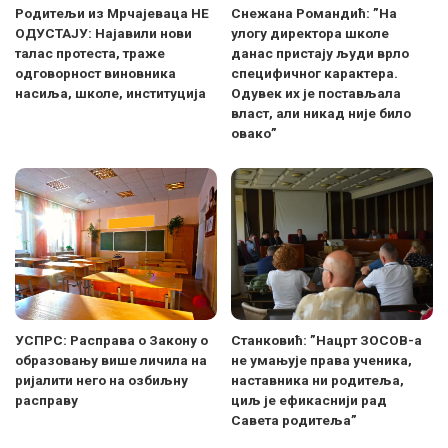
Родитељи из Мрчајеваца НЕ
Снежана Романдић: ”На
ОДУСТАЈУ: Најавили нови
улогу директора школе
талас протеста, траже
данас пристају људи врло
одговорност виновника
специфичног карактера.
насиља, школе, институција
Одувек их је постављала
власт, али никад није било
овако”
УСПРС: Расправа о Закону о
Станковић: ”Нацрт ЗОСОВ-а
образовању више личила на
не умањује права ученика,
ријалити него на озбиљну
наставника ни родитеља,
расправу
циљ је ефикаснији рад
Савета родитеља”