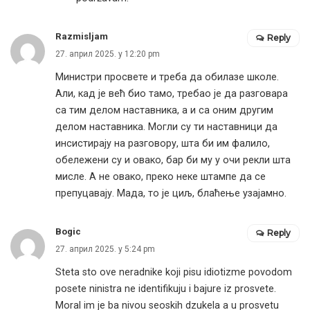
Razmisljam
Reply
27. април 2025. у 12:20 pm
Министри просвете и треба да обилазе школе.
Али, кад је већ био тамо, требао је да разговара
са тим делом наставника, а и са оним другим
делом наставника. Могли су ти наставници да
инсистирају на разговору, шта би им фалило,
обележени су и овако, бар би му у очи рекли шта
мисле. А не овако, преко неке штампе да се
препуцавају. Мада, то је циљ, блаћење узајамно.
Bogic
Reply
27. април 2025. у 5:24 pm
Steta sto ove neradnike koji pisu idiotizme povodom
posete ninistra ne identifikuju i bajure iz prosvete.
Moral im je ba nivou seoskih dzukela a u prosvetu