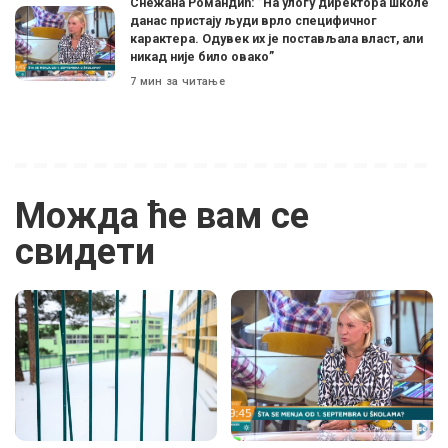
Снежана Романдић: ”На улогу директора школе
данас пристају људи врло специфичног
карактера. Одувек их је постављала власт, али
никад није било овако”
7 мин за читање
Можда ће вам се
свидети