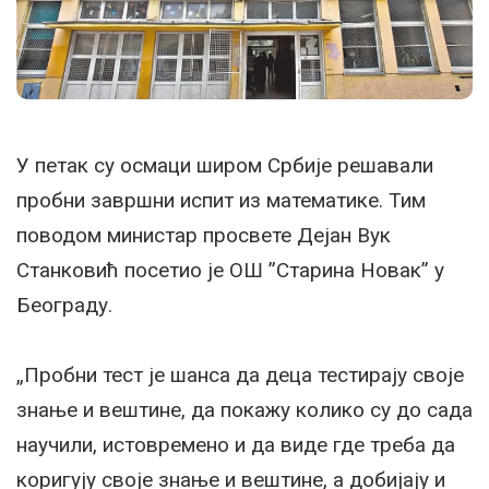
У петак су осмаци широм Србије решавали
пробни завршни испит из математике. Тим
поводом министар просвете Дејан Вук
Станковић посетио је ОШ ”Старина Новак” у
Београду.
„Пробни тест је шанса да деца тестирају своје
знање и вештине, да покажу колико су до сада
научили, истовремено и да виде где треба да
коригују своје знање и вештине, а добијају и