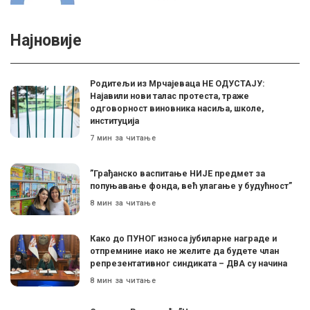
Најновије
Родитељи из Мрчајеваца НЕ ОДУСТАЈУ:
Најавили нови талас протеста, траже
одговорност виновника насиља, школе,
институција
7 мин за читање
”Грађанско васпитање НИЈЕ предмет за
попуњавање фонда, већ улагање у будућност”
8 мин за читање
Како до ПУНОГ износа јубиларне награде и
отпремнине иако не желите да будете члан
репрезентативног синдиката – ДВА су начина
8 мин за читање