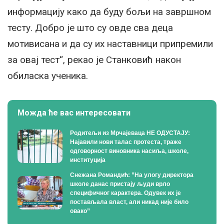
информацију како да буду бољи на завршном
тесту. Добро је што су овде сва деца
мотивисана и да су их наставници припремили
за овај тест“, рекао је Станковић након
обиласка ученика.
Можда ће вас интересовати
Родитељи из Мрчајеваца НЕ ОДУСТАЈУ:
Најавили нови талас протеста, траже
одговорност виновника насиља, школе,
институција
Снежана Романдић: ”На улогу директора
школе данас пристају људи врло
специфичног карактера. Одувек их је
постављала власт, али никад није било
овако”