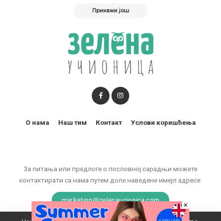
Прикажи још
О нама
Наш тим
Контакт
Услови коришћења
За питања или предлоге о пословној сарадњи можете
контактирати са нама путем доле наведене имејл адресе:
marketing@zelenaucionica.com
×