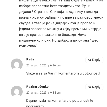
мислите да је неко слеп? И кад будете излазили на
изборе вероватно ћете тврдити исто. Руши
дијалог? Страшно. Они који никад нису хтели да
причају ,који су одбијали позиве за разговор увек и
свугде. Ствар је јасна ,штрајк и пуч је пропао и
једини разлог за мржњу и хајку према министру је
што је против незаконите блокаде. Нема
мишљење ко и они. Но добро, ипак су они “ део
колектива“.
Rada
Reply
27. април 2025. у 6:26 pm
Slazem se sa Vasim komentarom u potpunosti!
Razbarušenko
Reply
27. април 2025. у 9:34 pm
Dejane hvala na komentaru u potpunosti te
podržavam.