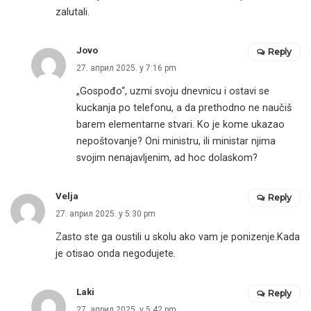
zalutali.
Jovo
Reply
27. април 2025. у 7:16 pm
„Gospođo“, uzmi svoju dnevnicu i ostavi se
kuckanja po telefonu, a da prethodno ne naučiš
barem elementarne stvari. Ko je kome ukazao
nepoštovanje? Oni ministru, ili ministar njima
svojim nenajavljenim, ad hoc dolaskom?
Velja
Reply
27. април 2025. у 5:30 pm
Zasto ste ga oustili u skolu ako vam je ponizenje.Kada
je otisao onda negodujete.
Laki
Reply
27. април 2025. у 5:42 pm