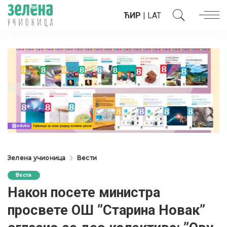
ЋИР
|
LAT
Зелена учионица
Вести
Вести
Након посете министра
просвете ОШ ”Старина Новак”