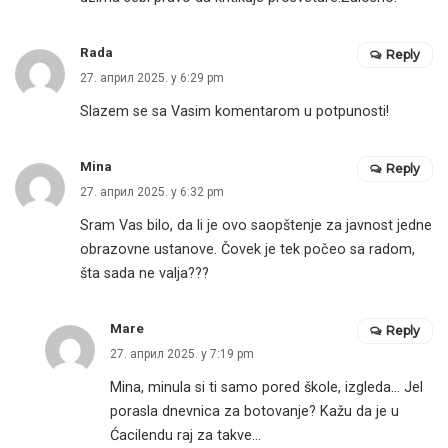
Rada
Reply
27. април 2025. у 6:29 pm
Slazem se sa Vasim komentarom u potpunosti!
Mina
Reply
27. април 2025. у 6:32 pm
Sram Vas bilo, da li je ovo saopštenje za javnost jedne
obrazovne ustanove. Čovek je tek počeo sa radom,
šta sada ne valja???
Mare
Reply
27. април 2025. у 7:19 pm
Mina, minula si ti samo pored škole, izgleda… Jel
porasla dnevnica za botovanje? Kažu da je u
Ćacilendu raj za takve…