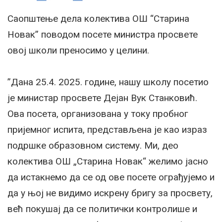
Саопштење дела колектива ОШ “Старина
Новак” поводом посете министра просвете
овој школи преносимо у целини.
”Дана 25.4. 2025. године, нашу школу посетио
је министар просвете Дејан Вук Станковић.
Ова посета, организована у току пробног
пријемног испита, представљена је као израз
подршке образовном систему. Ми, део
колектива ОШ „Старина Новак“ желимо јасно
да истакнемо да се од ове посете ограђујемо и
да у њој не видимо искрену бригу за просвету,
већ покушај да се политички контролише и