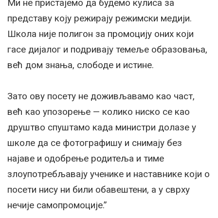
Ми не пристајемо да будемо кулиса за
представу коју режирају режимски медији.
Школа није полигон за промоцију оних који
гасе дијалог и подривају темеље образовања,
већ дом знања, слободе и истине.
Зато ову посету не доживљавамо као част,
већ као упозорење — колико ниско се као
друштво спуштамо када министри долазе у
школе да се фотографишу и снимају без
најаве и одобрење родитеља и тиме
злоупотребљавају ученике и наставнике који о
посети нису ни били обавештени, а у сврху
нечије самопромоције.”