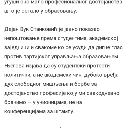
угуши оно мало професионалног достојанства
што је остало у образовању.
Дејан Вук Станковић је јавно показао
непоштовање према студентима, академској
заједници и свакоме ко се усуди да дигне глас
против партијског управљања образовањем.
Његова изјава да су студентски протести
политички, а не академски чин, дубоко вређа
дух слободног мишљења и борбе за
достојанство професије коју ми свакодневно
бранимо — у учионицама, не на
конференцијама за штампу.