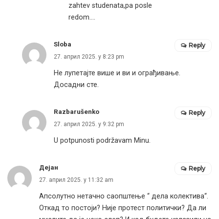
zahtev studenata,pa posle
redom….
Sloba
Reply
27. април 2025. у 8:23 pm
Не лупетајте више и ви и ограђивање.
Досадни сте.
Razbarušenko
Reply
27. април 2025. у 9:32 pm
U potpunosti podržavam Minu.
Дејан
Reply
27. април 2025. у 11:32 am
Апсолутно нетачно саопштење “ дела колектива“.
Откад то постоји? Није протест политички? Да ли