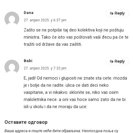
Dana
Reply
27. април 2025. у 6:37 pm
Zašto se ne potpiše taj deo kolektiva koji ne poštuju
ministra. Tako će isto vas poštovati vaši đecu pa će te
tražiti od države da vas zaštiti.
Babi
Reply
27. април 2025. у 7:32 pm
E, jadi! Od nemoci i gluposti ne znate sta cete. mozda
je i bolje da ne radite. ulica ce dati deci neko
vaspitanie, a vi nikakvo. sklonite se, niko vas osim
maloletnika nece. a oni vas hoce samo zato da ne bi
isli u skolu i da ne moraju da uce.
Оставите одговор
Ваша адреса е-поште неће бити објављена.
Неопходна поља су