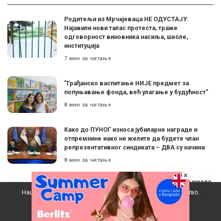
Родитељи из Мрчајеваца НЕ ОДУСТАЈУ:
Најавили нови талас протеста, траже
одговорност виновника насиља, школе,
институција
7 мин за читање
”Грађанско васпитање НИЈЕ предмет за
попуњавање фонда, већ улагање у будућност”
8 мин за читање
Како до ПУНОГ износа јубиларне награде и
отпремнине иако не желите да будете члан
репрезентативног синдиката – ДВА су начина
8 мин за читање
×
Снежана Романдић: ”На улогу директора школе
данас пристају људи врло специфичног
Наш вебсајт користи колачиће да побољша ваше искуство.
карактера. Одувек их је постављала власт, али
никад није било овако”
Прихватам