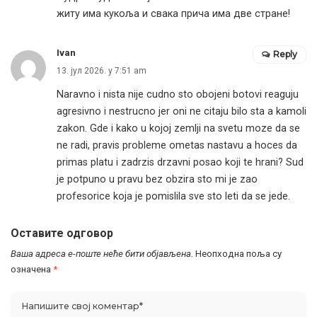
житу има кукоља и свака прича има две стране!
Ivan
Reply
13. јул 2026. у 7:51 am
Naravno i nista nije cudno sto obojeni botovi reaguju
agresivno i nestrucno jer oni ne citaju bilo sta a kamoli
zakon. Gde i kako u kojoj zemlji na svetu moze da se
ne radi, pravis probleme ometas nastavu a hoces da
primas platu i zadrzis drzavni posao koji te hrani? Sud
je potpuno u pravu bez obzira sto mi je zao
profesorice koja je pomislila sve sto leti da se jede.
Оставите одговор
Ваша адреса е-поште неће бити објављена.
Неопходна поља су
означена
*