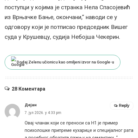
поступци у којима је странка Нела Спасојевић
из Врњачке Бање, окончани,“ наводи се у
одговору који је потписао председник Вишег
суда у Крушевцу, судија Небојша Чекерин.
Dodaj Zelenu učionicu kao omiljeni izvor na Google-u
28 Коментара
Дејан
Reply
7. јул 2026. у 4:33 pm
Овај чланак који се преноси са Н1 је пример
психолошке припреме кухарице и специјалног рата
а посебног обратите пажњу на семантику. “