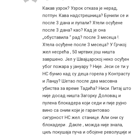
Какав узрок? Узрок отказа је нерад,
потпун. Кава надстрешница? Бунили се и
после 3 дана и лупали? Хтели осуђене
после 3 дана? као? Кад је она
„обуставила “ рад? после 3 месеца !.
Хтела осуђене после 3 месеца? У Грчкој
жел несрећа , 50 мртвих још ништа
завршено. Јел у Швајцарској неко осуђен
убог пожара у јануару ? Није. Јеси се ти у
НС бунио кад су деца горела у Контрасту
и Ланџу? Шетао после два масовна
убиства за време Тадића? Ниси. Питај што
није досад ништа Загорку Доловац и
пулена блокадера који седи и пије рујно
вино са оним који је гарантовао
сигурност НС жел. станице. Али они су
блокадери . Дакле , можда није знала,
циљ покушаја пуча и обојене револуције и