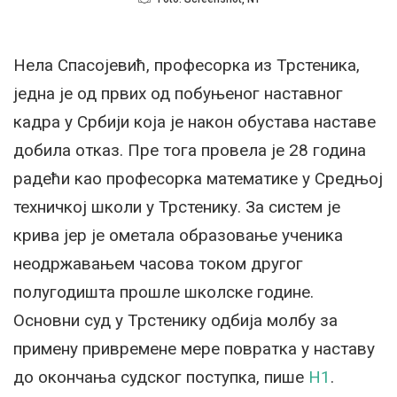
Нела Спасојевић, професорка из Трстеника,
једна је од првих од побуњеног наставног
кадра у Србији која је након обустава наставе
добила отказ. Пре тога провела је 28 година
радећи као професорка математике у Средњој
техничкој школи у Трстенику. За систем је
крива јер је ометала образовање ученика
неодржавањем часова током другог
полугодишта прошле школске године.
Основни суд у Трстенику одбија молбу за
примену привремене мере повратка у наставу
до окончања судског поступка, пише
Н1
.