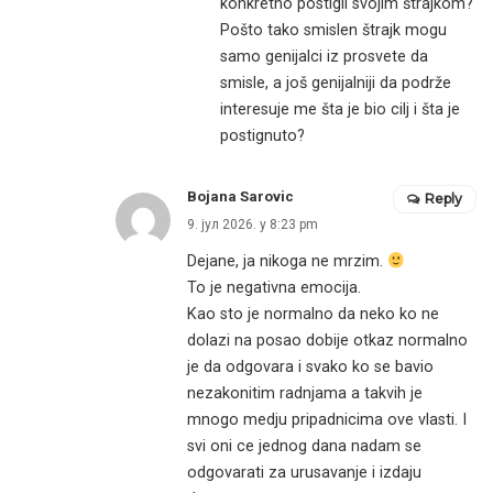
konkretno postigli svojim štrajkom?
Pošto tako smislen štrajk mogu
samo genijalci iz prosvete da
smisle, a još genijalniji da podrže
interesuje me šta je bio cilj i šta je
postignuto?
Bojana Sarovic
Reply
9. јул 2026. у 8:23 pm
Dejane, ja nikoga ne mrzim.
To je negativna emocija.
Kao sto je normalno da neko ko ne
dolazi na posao dobije otkaz normalno
je da odgovara i svako ko se bavio
nezakonitim radnjama a takvih je
mnogo medju pripadnicima ove vlasti. I
svi oni ce jednog dana nadam se
odgovarati za urusavanje i izdaju