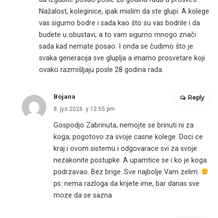
Nažalost, koleginice, ipak mislim da ste glupi. A kolege
vas sigurno bodre i sada kao što su vas bodrile i da
budete u obustavi, a to vam sigurno mnogo znači
sada kad nemate posao. I onda se čudimo što je
svaka generacija sve gluplja a imamo prosvetare koji
ovako razmišljaju posle 28 godina rada.
Bojana
Reply
8. јул 2026. у 12:55 pm
Gospodjo Zabrinuta, nemojte se brinuti ni za
koga, pogotovo za svoje casne kolege. Doci ce
kraj i ovom sistemu i odgovarace svi za svoje
nezakonite postupke. A upamtice se i ko je koga
podrzavao. Bez brige. Sve najbolje Vam zelim.
ps: nema razloga da krijete ime, bar danas sve
moze da se sazna