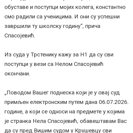
обуставе и поступци мојих колега, константно
смо радили са ученицима. И они су успешни
завршили ту школску годину“, прича
Спасојевић.
Из суда у Трстенику кажу за Н1 да су сви
поступци у вези са Нелом Спасојевић
окончани.
„Поводом Вашег поднеска који је у овај суд
примљен електронским путем дана 06.07.2026.
године, а који се односи на предмете у којима
је странка Нела Спасојевић, обавештавам Вас
да су пред Вишим судом у Крушевцу сви