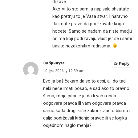
drzave.
Ako Vi to sto sam ja napisala shvatate
kao pretnju to je Vasa stvar. I naravno
da imate pravo da podrzavate koga
hocete. Samo se nadam da niste medju
onima koji podrzavaju vlast jer se i sami
bavite nezakonitim radnjama.
Забринута
Reply
10. јул 2026. у 12:39 am
Evo ja baš čekam da se to desi, ali do tad
neki neće imati posao, e sad ako to pravno
štima, moje pitanje je da li vam onda
odgovara pravda ili vam odgovara pravda
samo kada drugi krše zakon? Zašto bismo i
dalje podržavali kršenje pravde ili se logika
odjednom naglo menja?