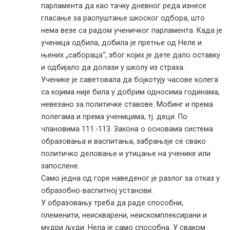
парламента да као тачку дневног реда изнесе
гласање за распуштање шкоског одбора, што
нема везе са радом ученичког парламента. Када је
ученица одбила, добила је претње од Неле и
њених „сабораца“, због којих је дете дало оставку
и одбијало да долази у школу из страха.
Ученике је саветовала да бојкотују часове колега
са којима није била у добрим односима годинама,
невезано за политичке ставове. Мобинг и према
лолегама и према ученицима, тј. деци. По
члановима 111.-113. Закона о основама система
образовања и васпитања, забрањзје се свако
политичко деловање и утицање на ученике или
запослене.
Само једна од горе наведеног је разлог за отказ у
образобно-васпитној установи.
У образовању треба да раде способни,
племенити, неискварени, неискомплексирани и
мудри људи. Нела је само способна. У сваком