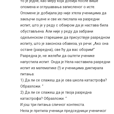
то је једне, као меру која добија после више
опомена и оглушавања записленог о исте.
Опомене је добијала јер није хтела ученицима да
закључи оцене и све их пислала на разредни
испит, што је у реду с обзиром да је настава била
обустављена. Али није у реду да забрани
одељенском старешини да присуствује разредном
испиту, што је законска обавеза, уз речи: „Ако она
остане (разредна), све ћу да вас оборим!“
Разредна је, не желећи да оштети ученике
напустила испит. Онда је Нела наставила разредни
испит из математике (!) и ученицима диктирала
питања:
1) Да ли се слажеш да је ова школа катастрофа?
Образложи. “
2) Да ли се слажеш да је твоја разредна
катастрофа? Образложи. “
И још три питања сличног контекста.
Нела је претила ученици председници ученичког