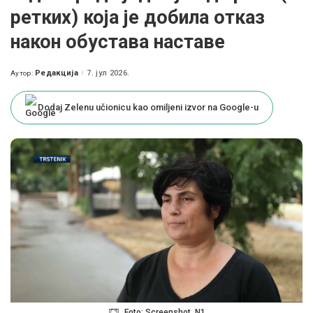
ретких) која је добила отказ
након обустава наставе
Редакција
7. јул 2026.
Аутор:
Posted
by
Dodaj Zelenu učionicu kao omiljeni izvor na Google-u
Foto: Screenshot, N1