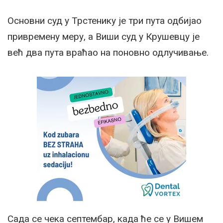
Основни суд у Трстенику је три пута одбијао
привремену меру, а Виши суд у Крушевцу је
већ два пута враћао на поновно одлучивање.
Сада се чека септембар, када ће се у Вишем