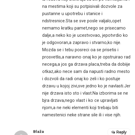
na mestima koji su potpisivali dozvole za
pustanne u upotrebu i stanice i
ndstresnice.Sta se sve posle valjalo,opet
nemamo kratku pamet,nego se prisecamo
dalje,a neko ko je ucestvovao, jepotvrdio ko
je odgovoran,a zapravo i stvarno,ko nije.
Mozda se i tebu posreci oa se prisetis i
prosvetlis,a naravno onaj ko je opstruirao rad
necega,a jos ga drzava placa,treba da dobiije
otkaz,ako nece sam da napusti radno mesto
i dozvoli da radi onaj ko zeli i ko postuje
drzavu u kojoj zivi,sve jedno ko je navlasti.Jer
nije drzava isto sto i vlast.Na izborima se ne
bjra drzava,nego vlast i ko ce upravljati
njom,a ne neki elementi koji trebaju biti
namestenici neke strane sile ili i vise njih.
Blaža
Reply