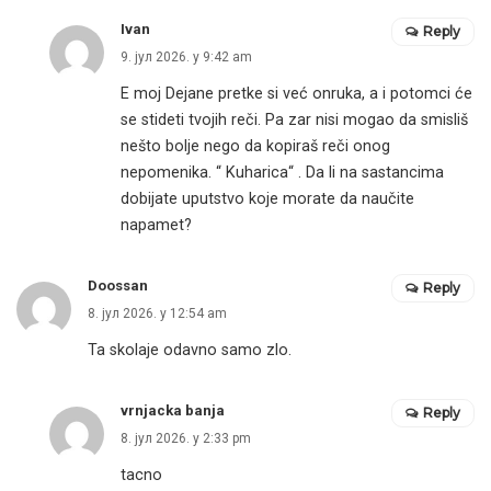
Ivan
Reply
9. јул 2026. у 9:42 am
E moj Dejane pretke si već onruka, a i potomci će
se stideti tvojih reči. Pa zar nisi mogao da smisliš
nešto bolje nego da kopiraš reči onog
nepomenika. “ Kuharica“ . Da li na sastancima
dobijate uputstvo koje morate da naučite
napamet?
Doossan
Reply
8. јул 2026. у 12:54 am
Ta skolaje odavno samo zlo.
vrnjacka banja
Reply
8. јул 2026. у 2:33 pm
tacno