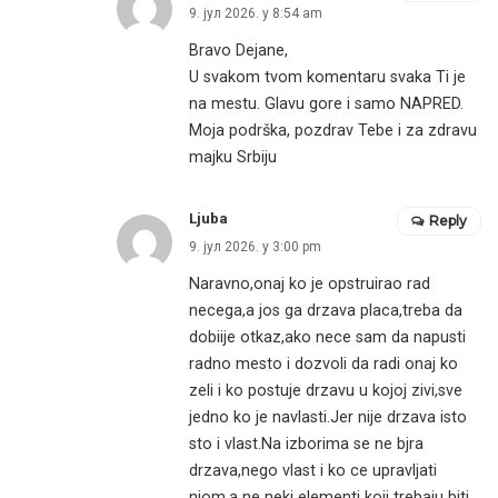
9. јул 2026. у 8:54 am
Bravo Dejane,
U svakom tvom komentaru svaka Ti je
na mestu. Glavu gore i samo NAPRED.
Moja podrška, pozdrav Tebe i za zdravu
majku Srbiju
Ljuba
Reply
9. јул 2026. у 3:00 pm
Naravno,onaj ko je opstruirao rad
necega,a jos ga drzava placa,treba da
dobiije otkaz,ako nece sam da napusti
radno mesto i dozvoli da radi onaj ko
zeli i ko postuje drzavu u kojoj zivi,sve
jedno ko je navlasti.Jer nije drzava isto
sto i vlast.Na izborima se ne bjra
drzava,nego vlast i ko ce upravljati
njom,a ne neki elementi koji trebaju biti