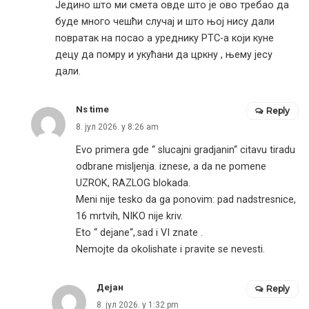
Једино што ми смета овде што је ово требао да
буде много чешћи случај и што њој нису дали
повратак на посао а уреднику РТС-а који куне
децу да помру и укућани да цркну , њему јесу
дали.
Ns time
Reply
8. јул 2026. у 8:26 am
Evo primera gde “ slucajni gradjanin“ citavu tiradu
odbrane misljenja. iznese, a da ne pomene
UZROK, RAZLOG blokada.
Meni nije tesko da ga ponovim: pad nadstresnice,
16 mrtvih, NIKO nije kriv.
Eto “ dejane“,.sad i VI znate .
Nemojte da okolishate i pravite se nevesti.
Дејан
Reply
8. јул 2026. у 1:32 pm