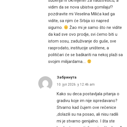
suđenja ni okrivljenih za nadstresicu, a
vidim da se nova ubistva gomilaju!?
pozdravite mi Veselina Milića kad ga
vidite, sa njim će Srbija ici napred
sigurno.
Žao mi je samo što ne vidite
da kad sve ovo prodje, svi ćemo biti u
istom sosu, zaduživanje do guše, sve
rasprodato, institucije uništene, a
političari će se baškariti na nekoj plaži sa
svojim milijardama….
Забринута
10. јул 2026. у 12:46 am
Kako su deca postavljala pitanja o
gradivu koje im nije ispredavano?
Stvarno kad čujem ove rečenice
,dolazili su na posao, ali nisu radili
mi je stvarno genijalno. I šta ste