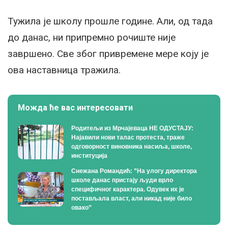
Тужила је школу прошле године. Али, од тада
до данас, ни припремно рочиште није
завршено. Све због привремене мере коју је
ова наставница тражила.
Можда ће вас интересовати
Родитељи из Мрчајеваца НЕ ОДУСТАЈУ:
Најавили нови талас протеста, траже
одговорност виновника насиља, школе,
институција
Снежана Романдић: ”На улогу директора
школе данас пристају људи врло
специфичног карактера. Одувек их је
постављала власт, али никад није било
овако”