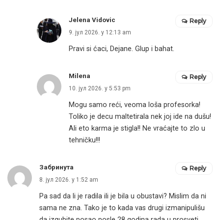
Jelena Vidovic
Reply
9. јул 2026. у 12:13 am
Pravi si ćaci, Dejane. Glup i bahat.
Milena
Reply
10. јул 2026. у 5:53 pm
Mogu samo reći, veoma loša profesorka!
Toliko je decu maltetirala nek joj ide na dušu!
Ali eto karma je stigla!! Ne vraćajte to zlo u
tehničku!!!
Забринута
Reply
8. јул 2026. у 1:52 am
Pa sad da li je radila ili je bila u obustavi? Mislim da ni
sama ne zna. Tako je to kada vas drugi izmanipulišu
da izgubite posao posle 28 godina rada u prosveti .