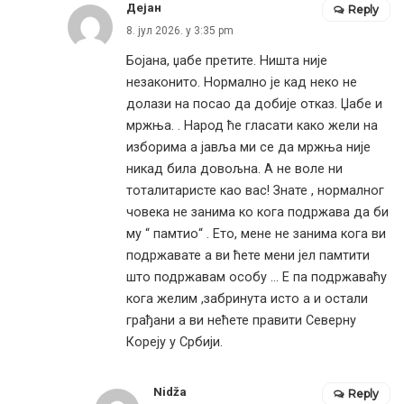
Дејан
Reply
8. јул 2026. у 3:35 pm
Бојана, џабе претите. Ништа није
незаконито. Нормално је кад неко не
долази на посао да добије отказ. Џабе и
мржња. . Народ ће гласати како жели на
изборима а јавља ми се да мржња није
никад била довољна. А не воле ни
тоталитаристе као вас! Знате , нормалног
човека не занима ко кога подржава да би
му “ памтио“ . Ето, мене не занима кога ви
подржавате а ви ћете мени јел памтити
што подржавам особу … Е па подржаваћу
кога желим ,забринута исто а и остали
грађани а ви нећете правити Северну
Кореју у Србији.
Nidža
Reply