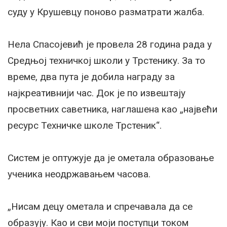
суду у Крушевцу поново разматрати жалба.
Нела Спасојевић је провела 28 година рада у
Средњој техничкој школи у Трстенику. За то
време, два пута је добила награду за
најкреативнији час. Док је по извештају
просветних саветника, наглашена као „највећи
ресурс Техничке школе Трстеник“.
Систем је оптужује да је ометала образовање
ученика неодржавањем часова.
„Нисам децу ометала и спречавала да се
образују. Као и сви моји поступци током