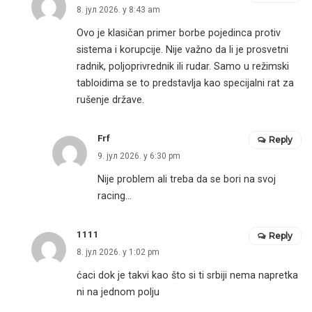
8. јул 2026. у 8:43 am
Ovo je klasičan primer borbe pojedinca protiv
sistema i korupcije. Nije važno da li je prosvetni
radnik, poljoprivrednik ili rudar. Samo u režimski
tabloidima se to predstavlja kao specijalni rat za
rušenje države.
Frf
Reply
9. јул 2026. у 6:30 pm
Nije problem ali treba da se bori na svoj
racing…
1111
Reply
8. јул 2026. у 1:02 pm
ćaci dok je takvi kao što si ti srbiji nema napretka
ni na jednom polju