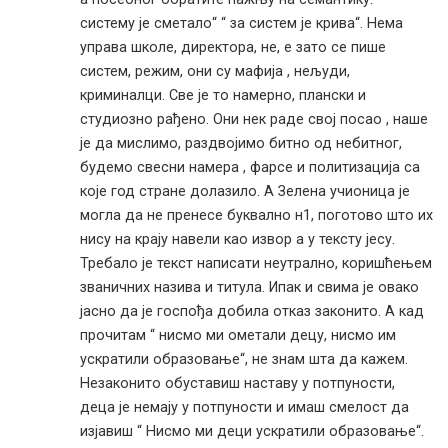
систему је сметало“ “ за систем је крива“. Нема
управа школе, директора, не, е зато се пише
систем, режим, они су мафија , нељуди,
криминалци. Све је то намерно, плански и
студиозно рађено. Они нек раде свој посао , наше
је да мислимо, раздвојимо битно од небитног,
будемо свесни намера , фарсе и политизација са
које год стране долазило. А Зелена учионица је
могла да не пренесе буквално н1, поготово што их
нису на крају навели као извор а у тексту јесу.
Требало је текст написати неутрално, коришћењем
званичних назива и титула. Ипак и свима је овако
јасно да је госпођа добила отказ законито. А кад
прочитам “ нисмо ми ометали децу, нисмо им
ускратили образовање“, не знам шта да кажем.
Незаконито обуставиш наставу у потпуности,
деца је немају у потпуности и имаш смелост да
изјавиш “ Нисмо ми деци ускратили образовање“.