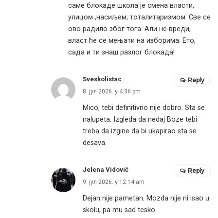
саме блокаде школа је смена власти,
улицом ,насиљем, тоталитаризмом. Све се
ово радило због тога. Али не вреди,
власт ће се мењати на изборима. Ето,
сада и ти знаш разлог блокада!
Sveskolistac
Reply
8. јул 2026. у 4:36 pm
Mico, tebi definitivno nije dobro. Sta se
nalupeta. Izgleda da nedaj Boze tebi
treba da izgine da bi ukapirao sta se
desava.
Jelena Vidović
Reply
9. јул 2026. у 12:14 am
Dejan nije pametan. Mozda nije ni isao u
skolu, pa mu sad tesko.