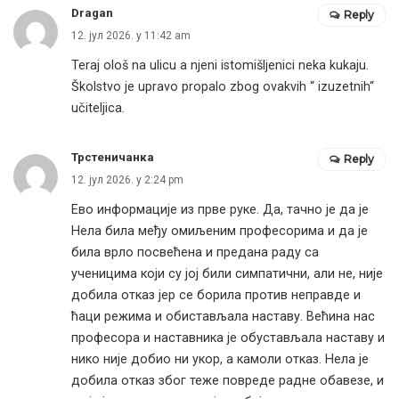
Dragan
Reply
12. јул 2026. у 11:42 am
Teraj ološ na ulicu a njeni istomišljenici neka kukaju.
Školstvo je upravo propalo zbog ovakvih “ izuzetnih“
učiteljica.
Трстеничанка
Reply
12. јул 2026. у 2:24 pm
Ево информације из прве руке. Да, тачно је да је
Нела била међу омиљеним професорима и да је
била врло посвећена и предана раду са
ученицима који су јој били симпатични, али не, није
добила отказ јер се борила против неправде и
ћаци режима и обистављала наставу. Већина нас
професора и наставника је обустављала наставу и
нико није добио ни укор, а камоли отказ. Нела је
добила отказ због теже повреде радне обавезе, и