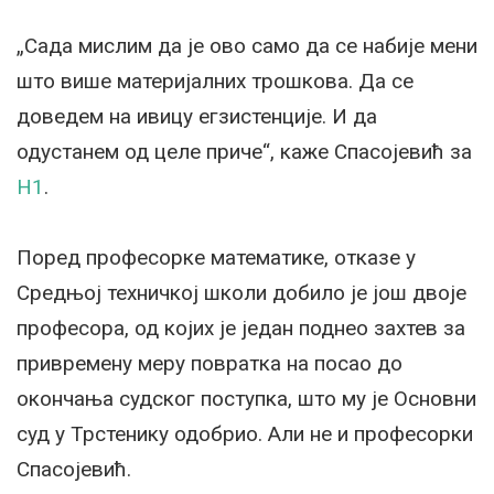
„Сада мислим да је ово само да се набије мени
што више материјалних трошкова. Да се
доведем на ивицу егзистенције. И да
одустанем од целе приче“, каже Спасојевић за
Н1
.
Поред професорке математике, отказе у
Средњој техничкој школи добило је још двоје
професора, од којих је један поднео захтев за
привремену меру повратка на посао до
окончања судског поступка, што му је Основни
суд у Трстенику одобрио. Али не и професорки
Спасојевић.