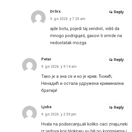
DrSrx
Reply
9. јул 2026. у 7:20 am
ajde botu, pojedi taj sendvič, vidiš da
mnogo podriguješ, gasovi ti smrde na
nedostatak mozga
Petar
Reply
9. јул 2026. у 9:14 am
Тако је а зна се и ко је крив. Ђокић,
Ненадић и остала удружена криминална
братија!
Ljuba
Reply
9. јул 2026. у 2:59 pm
Hvala na podsecanju,ali koliko caci znaju,neki
iz redova koji blokiraju su bili po komisijama i