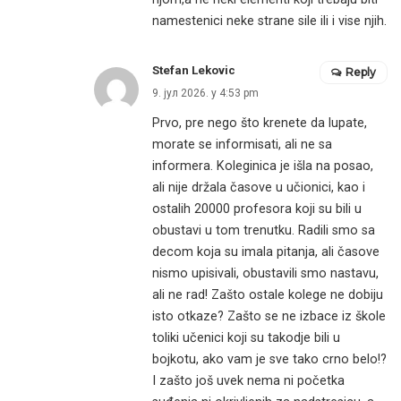
namestenici neke strane sile ili i vise njih.
Stefan Lekovic
Reply
9. јул 2026. у 4:53 pm
Prvo, pre nego što krenete da lupate,
morate se informisati, ali ne sa
informera. Koleginica je išla na posao,
ali nije držala časove u učionici, kao i
ostalih 20000 profesora koji su bili u
obustavi u tom trenutku. Radili smo sa
decom koja su imala pitanja, ali časove
nismo upisivali, obustavili smo nastavu,
ali ne rad! Zašto ostale kolege ne dobiju
isto otkaze? Zašto se ne izbace iz škole
toliki učenici koji su takodje bili u
bojkotu, ako vam je sve tako crno belo!?
I zašto još uvek nema ni početka