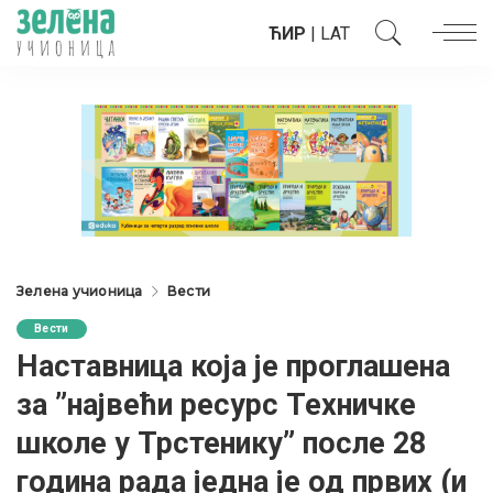
ЋИР
|
LAT
Зелена учионица
Вести
Вести
Наставница која је проглашена
за ”највећи ресурс Техничке
школе у Трстенику” после 28
година рада једна је од првих (и