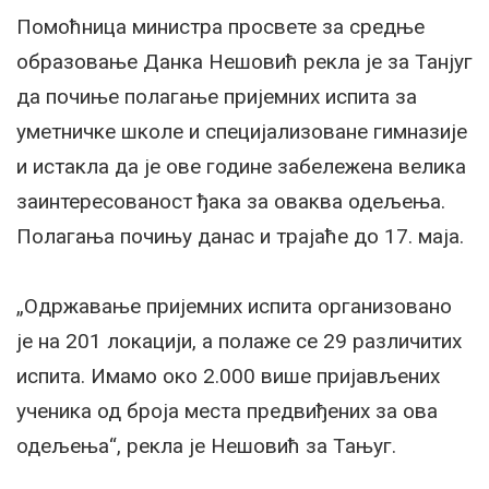
Помоћница министра просвете за средње
образовање Данка Нешовић рекла је за Танјуг
да почиње полагање пријемних испита за
уметничке школе и специјализоване гимназије
и истакла да је ове године забележена велика
заинтересованост ђака за оваква одељења.
Полагања почињу данас и трајаће до 17. маја.
„Одржавање пријемних испита организовано
је на 201 локацији, а полаже се 29 различитих
испита. Имамо око 2.000 више пријављених
ученика од броја места предвиђених за ова
одељења“, рекла је Нешовић за Тањуг.