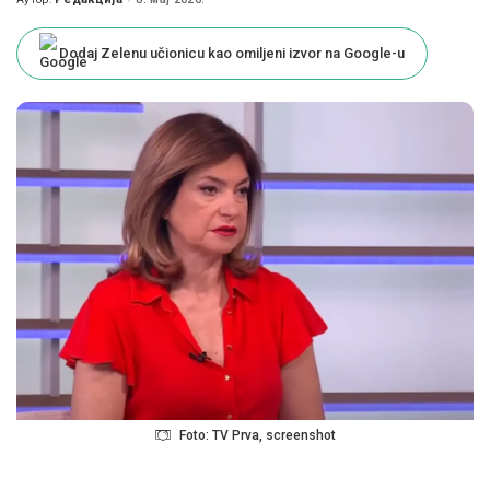
Posted
by
Dodaj Zelenu učionicu kao omiljeni izvor na Google-u
Foto: TV Prva, screenshot