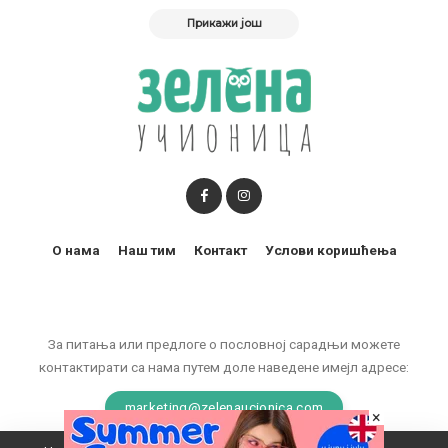
Прикажи још
О нама
Наш тим
Контакт
Услови коришћења
За питања или предлоге о пословној сарадњи можете
контактирати са нама путем доле наведене имејл адресе:
marketing@zelenaucionica.com
×