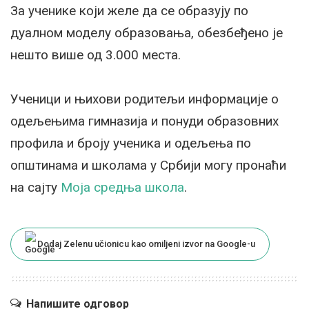
За ученике који желе да се образују по
дуалном моделу образовања, обезбеђено је
нешто више од 3.000 места.
Ученици и њихови родитељи информације о
одељењима гимназија и понуди образовних
профила и броју ученика и одељења по
општинама и школама у Србији могу пронаћи
на сајту
Моја средња школа
.
Dodaj Zelenu učionicu kao omiljeni izvor na Google-u
Напишите одговор