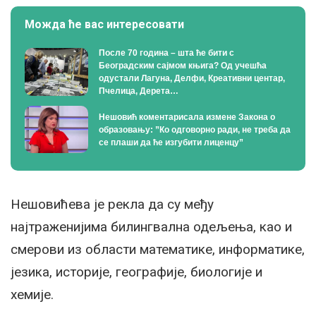
Можда ће вас интересовати
После 70 година – шта ће бити с
Београдским сајмом књига? Од учешћа
одустали Лагуна, Делфи, Креативни центар,
Пчелица, Дерета…
Нешовић коментарисала измене Закона о
образовању: ”Ко одговорно ради, не треба да
се плаши да ће изгубити лиценцу”
Нешовићева је рекла да су међу
најтраженијима билингвална одељења, као и
смерови из области математике, информатике,
језика, историје, географије, биологије и
хемије.