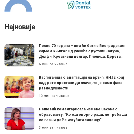
Најновије
После 70 година – шта ће бити с Београдским
сајмом књига? Од учешћа одустали Лагуна,
Делфи, Креативни центар, Пчелица, Дерета…
6 мин за читање
Васпитачица о адаптацији на вртић: НИЈЕ крај
кад дете престане да плаче, то је само фаза
равнодушности
10 мин за читање
Нешовић коментарисала измене Закона о
образовању: ”Ко одговорно ради, не треба да
се плаши да ће изгубити лиценцу”
3 мин за читање