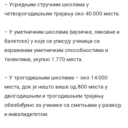
– Усредњим стручним школама у
четворогодишњем трајању око 40.000 места.
– У уметничким школама (музичке, ликовне и
балетске) у које се уписују ученици са
израженим уметничким способностима и
талентима, укупно 1.770 места.
– У трогодишњим школама – око 14.000
места, док је нешто више од 800 места у
двогодишњем и трогодишњем трајању
обезбеђено за ученике са сметњама у развоју
и инвалидитетом.