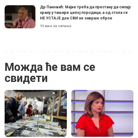
Др Пановић: Мајке треба да престану да сипају
храну у тањире целој породици, а од стола се
НЕ УСТАЈЕ док СВИ не заврше оброк
10 мин за читање
Можда ће вам се
свидети