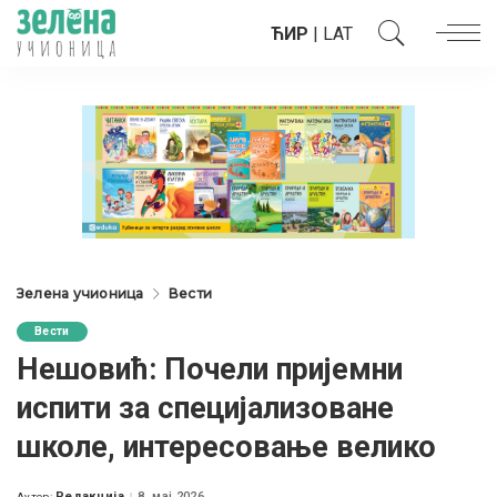
ЋИР
|
LAT
Зелена учионица
Вести
Вести
Нешовић: Почели пријемни
испити за специјализоване
школе, интересовање велико
Редакција
8. мај 2026.
Аутор: