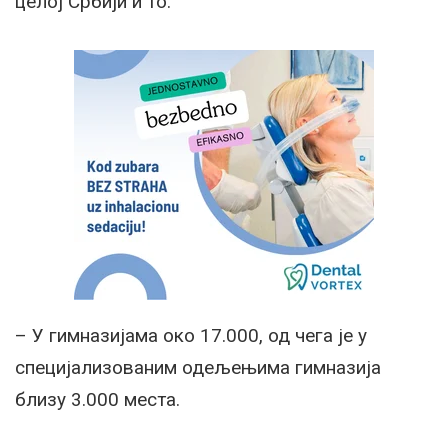
целој Србији и то:
– У гимназијама око 17.000, од чега је у
специјализованим одељењима гимназија
близу 3.000 места.