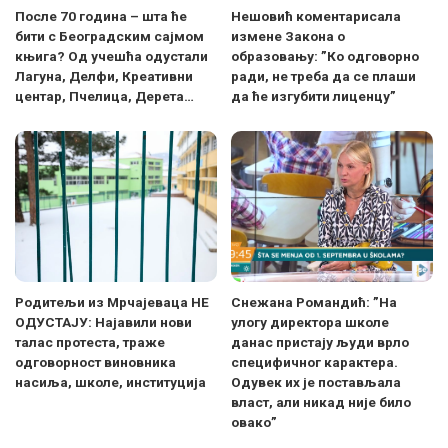
После 70 година – шта ће
Нешовић коментарисала
бити с Београдским сајмом
измене Закона о
књига? Од учешћа одустали
образовању: ”Ко одговорно
Лагуна, Делфи, Креативни
ради, не треба да се плаши
центар, Пчелица, Дерета…
да ће изгубити лиценцу”
Родитељи из Мрчајеваца НЕ
Снежана Романдић: ”На
ОДУСТАЈУ: Најавили нови
улогу директора школе
талас протеста, траже
данас пристају људи врло
одговорност виновника
специфичног карактера.
насиља, школе, институција
Одувек их је постављала
власт, али никад није било
овако”