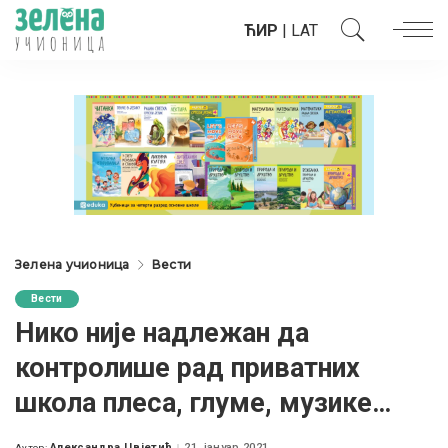
ЋИР
|
LAT
Зелена учионица
Вести
Вести
Нико није надлежан да
контролише рад приватних
школа плеса, глуме, музике…
Александра Цвјетић
21. јануар 2021.
Аутор: