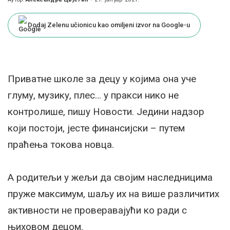
Posted
by
Dodaj Zelenu učionicu kao omiljeni izvor na Google-u
Приватне школе за децу у којима она уче
глуму, музику, плес… у пракси нико не
контролише, пишу Новости. Једини надзор
који постоји, јесте финансијски – путем
праћења токова новца.
А родитељи у жељи да својим наследницима
пруже максимум, шаљу их на више различитих
активности не проверавајући ко ради с
њиховом децом.