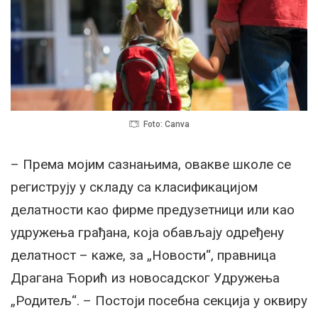
Foto: Canva
– Према мојим сазнањима, овакве школе се
региструју у складу са класификацијом
делатности као фирме предузетници или као
удружења грађана, која обављају одређену
делатност – каже, за „Новости“, правница
Драгана Ћорић из новосадског Удружења
„Родитељ“. – Постоји посебна секција у оквиру