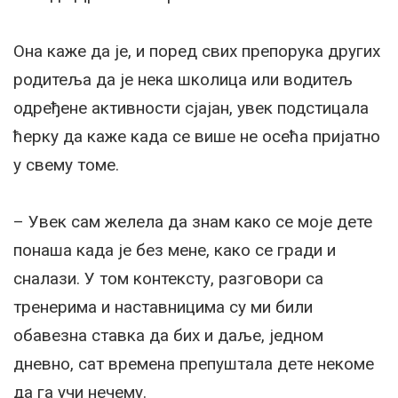
Она каже да је, и поред свих препорука других
родитеља да је нека школица или водитељ
одређене активности сјајан, увек подстицала
ћерку да каже када се више не осећа пријатно
у свему томе.
– Увек сам желела да знам како се моје дете
понаша када је без мене, како се гради и
сналази. У том контексту, разговори са
тренерима и наставницима су ми били
обавезна ставка да бих и даље, једном
дневно, сат времена препуштала дете некоме
да га учи нечему.