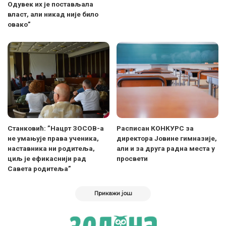
Одувек их је постављала
власт, али никад није било
овако”
Станковић: ”Нацрт ЗОСОВ-а
Расписан КОНКУРС за
не умањује права ученика,
директора Јовине гимназије,
наставника ни родитеља,
али и за друга радна места у
циљ је ефикаснији рад
просвети
Савета родитеља”
Прикажи још