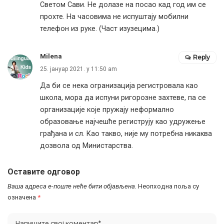
Светом Сави. Не долазе на посао кад год им се
прохте. На часовима не испуштају мобилни
телефон из руке. (Част изузецима.)
Milena
Reply
25. јануар 2021. у 11:50 am
Да би се нека огранизација регистровала као
школа, мора да испуни ригорозне захтеве, па се
организације које пружају неформално
образовање најчешће региструју као удружење
грађана и сл. Као такво, није му потребна никаква
дозвола од Министарства.
Оставите одговор
Ваша адреса е-поште неће бити објављена.
Неопходна поља су
означена
*