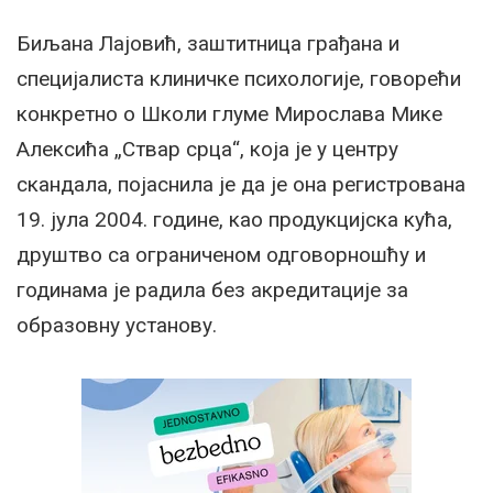
Биљана Лајовић, заштитница грађана и
специјалиста клиничке психологије, говорећи
конкретно о Школи глуме Мирослава Мике
Алексића „Ствар срца“, која је у центру
скандала, појаснила је да је она регистрована
19. јула 2004. године, као продукцијска кућа,
друштво са ограниченом одговорношћу и
годинама је радила без акредитације за
образовну установу.