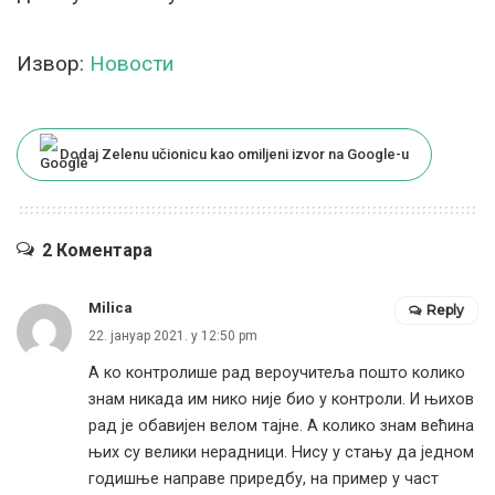
Извор:
Новости
Dodaj Zelenu učionicu kao omiljeni izvor na Google-u
2 Коментара
Milica
Reply
22. јануар 2021. у 12:50 pm
А ко контролише рад вероучитеља пошто колико
знам никада им нико није био у контроли. И њихов
рад је обавијен велом тајне. А колико знам већина
њих су велики нерадници. Нису у стању да једном
годишње направе приредбу, на пример у част