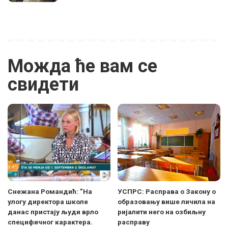
Можда ће вам се
свидети
Снежана Романдић: ”На
УСПРС: Расправа о Закону о
улогу директора школе
образовању више личила на
данас пристају људи врло
ријалити него на озбиљну
специфичног карактера.
расправу