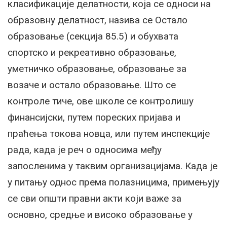
класификације делатности, која се односи на
образовну делатност, назива се Остало
образовање (секција 85.5) и обухвата
спортско и рекреативно образовање,
уметничко образовање, образовање за
возаче и остало образовање. Што се
контроле тиче, ове школе се контролишу
финансијски, путем пореских пријава и
праћења токова новца, или путем инспекције
рада, када је реч о односима међу
запосленима у таквим организацијама. Када је
у питању однос према полазницима, примењују
се сви општи правни акти који важе за
основно, средње и високо образовање у