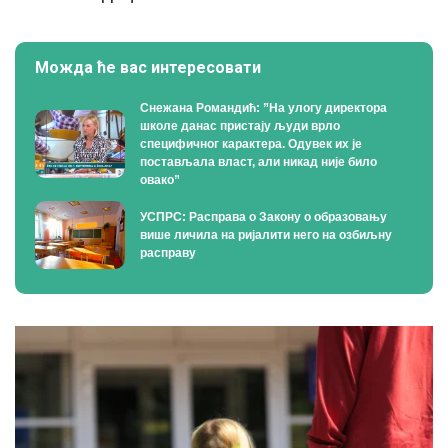
Можда ће вас интересовати
Снежана Романдић: ”На улогу директора
школе данас пристају људи врло
специфичног карактера. Одувек их је
постављала власт, али никад није било
овако”
УСПРС: Расправа о Закону о образовању
више личила на ријалити него на озбиљну
расправу