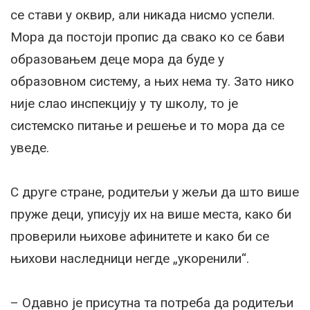
се стави у оквир, али никада нисмо успели.
Мора да постоји пропис да свако ко се бави
образовањем деце мора да буде у
образовном систему, а њих нема ту. Зато нико
није слао инспекцију у ту школу, то је
системско питање и решење и то мора да се
уведе.
С друге стране, родитељи у жељи да што више
пруже деци, уписују их на више места, како би
проверили њихове афинитете и како би се
њихови наследници негде „укоренили“.
– Одавно је присутна та потреба да родитељи