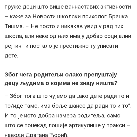
пруже деци што више ваннаставих активности
– каже за Новости школски психолог Бранка
Тишма. – Не постоји никакав увид у рад тих
школа, али неке од њих имају добар социјални
рејтинг и постало је престижно ту уписати
дете.
Због чега родитељи олако препуштају
децу људима о којима не знају ништа?
– Због тога што чујемо да „ако дете ради то и
то/иде тамо, има боље шансе да ради то и то“.
И то је исто добра намера родитеља, само
што се понекад лошије артикулише у пракси –
наводи Драгана Ћорић.