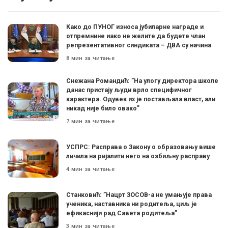
Како до ПУНОГ износа јубиларне награде и
отпремнине иако не желите да будете члан
репрезентативног синдиката – ДВА су начина
8 мин за читање
Снежана Романдић: ”На улогу директора школе
данас пристају људи врло специфичног
карактера. Одувек их је постављала власт, али
никад није било овако”
7 мин за читање
УСПРС: Расправа о Закону о образовању више
личила на ријалити него на озбиљну расправу
4 мин за читање
Станковић: ”Нацрт ЗОСОВ-а не умањује права
ученика, наставника ни родитеља, циљ је
ефикаснији рад Савета родитеља”
3 мин за читање