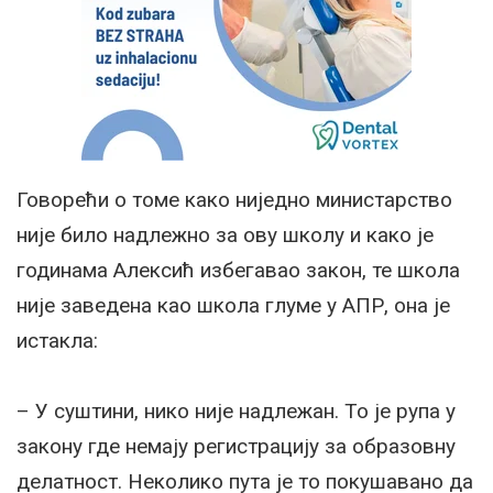
Говорећи о томе како ниједно министарство
није било надлежно за ову школу и како је
годинама Алексић избегавао закон, те школа
није заведена као школа глуме у АПР, она је
истакла:
– У суштини, нико није надлежан. То је рупа у
закону где немају регистрацију за образовну
делатност. Неколико пута је то покушавано да