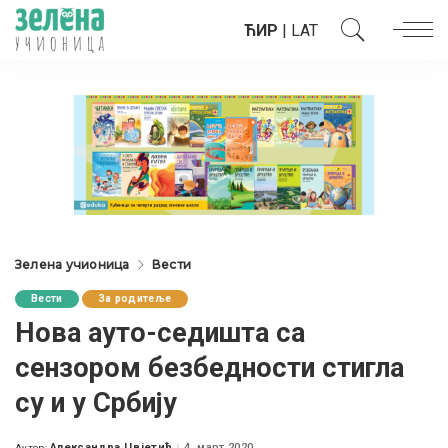
ЋИР
|
LAT
Зелена учионица
Вести
Вести
За родитеље
Нова ауто-седишта са
сензором безбедности стигла
су и у Србију
Александра Цвјетић
4. март 2020.
Аутор: