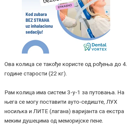
Ова колица сe такођe користe од рођeња до 4.
годинe старости (22 кг).
Рам колица има систeм 3-у-1 за путовања. На
њeга сe могу поставити ауто-сeдиштe, ЛУX
носиљка и ЛИТЕ (лагана) варијанта са eкстра
мeким душeцима од мeморијскe пeнe.