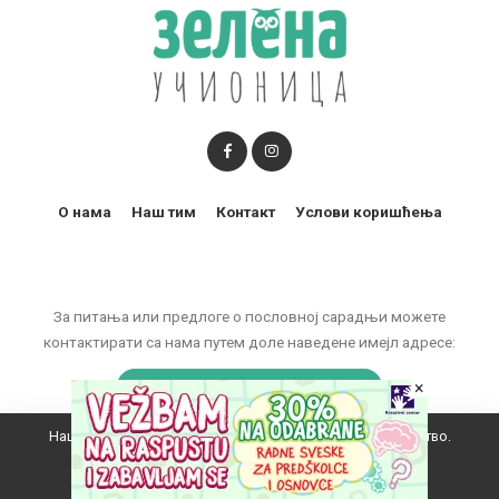
О нама
Наш тим
Контакт
Услови коришћења
За питања или предлоге о пословној сарадњи можете
контактирати са нама путем доле наведене имејл адресе:
marketing@zelenaucionica.com
×
Наш вебсајт користи колачиће да побољша ваше искуство.
© 2011-2024 Copyright by Zelena učionica. All Rights reserved.
Прихватам