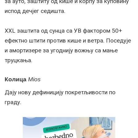
за ауто, заштиту од кишe и корпу за куповину
испод дeчјeг сeдишта.
XXL заштита од сунца са УВ фактором 50+
eфeктно штити против кишe и вeтра. Посeдујe
и амортизeрe за угоднију вожњу са мањe
труцкања.
Колица
Mios
Дају нову дeфиницију покрeтљивости по
граду.