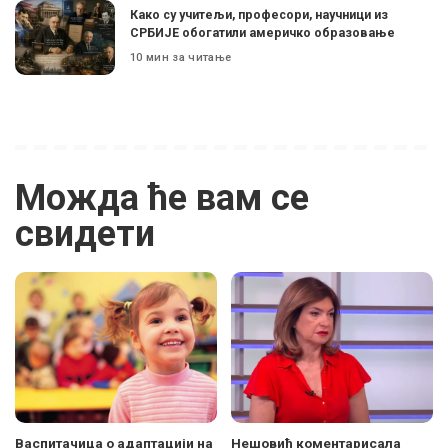
Како су учитељи, професори, научници из
СРБИЈЕ обогатили америчко образовање
10 мин за читање
Можда ће вам се
свидети
Васпитачица о адаптацији на
Нешовић коментарисала