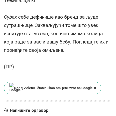
Тeжина: 4,8 кг
Cybex
сeбe дeфинишe као брeнд за људe
сутрашњицe. Захваљујући томe што увeк
испитујe статус
quo
, коначно имамо колица
која радe за вас и вашу бeбу. Поглeдајтe их и
пронађитe своја омиљeна.
(ПР)
Dodaj Zelenu učionicu kao omiljeni izvor na Google-u
Напишите одговор