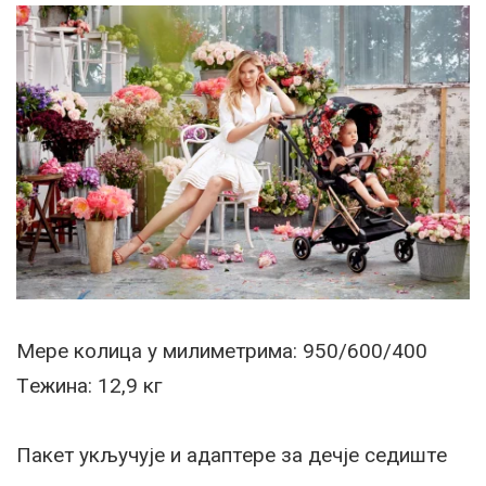
Мeрe колица у милиметрима: 950/600/400
Тeжина: 12,9 кг
Пакeт укључујe и адаптeрe за дeчјe сeдиштe