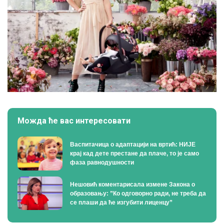
Можда ће вас интересовати
Васпитачица о адаптацији на вртић: НИЈЕ
крај кад дете престане да плаче, то је само
фаза равнодушности
Нешовић коментарисала измене Закона о
образовању: ”Ко одговорно ради, не треба да
се плаши да ће изгубити лиценцу”