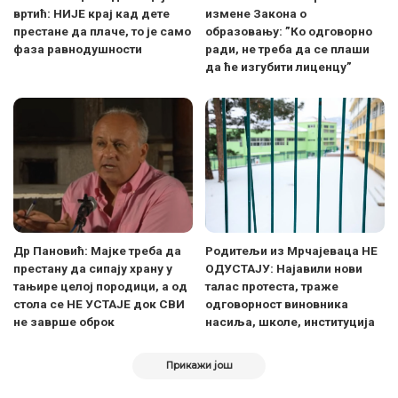
вртић: НИЈЕ крај кад дете
измене Закона о
престане да плаче, то је само
образовању: ”Ко одговорно
фаза равнодушности
ради, не треба да се плаши
да ће изгубити лиценцу”
Др Пановић: Мајке треба да
Родитељи из Мрчајеваца НЕ
престану да сипају храну у
ОДУСТАЈУ: Најавили нови
тањире целој породици, а од
талас протеста, траже
стола се НЕ УСТАЈЕ док СВИ
одговорност виновника
не заврше оброк
насиља, школе, институција
Прикажи још