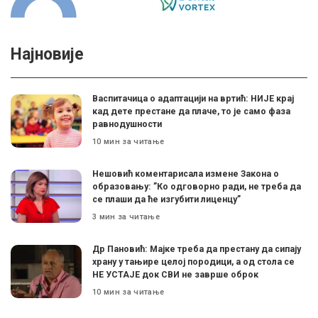
Најновије
Васпитачица о адаптацији на вртић: НИЈЕ крај
кад дете престане да плаче, то је само фаза
равнодушности
10 мин за читање
Нешовић коментарисала измене Закона о
образовању: ”Ко одговорно ради, не треба да
се плаши да ће изгубити лиценцу”
3 мин за читање
Др Пановић: Мајке треба да престану да сипају
храну у тањире целој породици, а од стола се
НЕ УСТАЈЕ док СВИ не заврше оброк
10 мин за читање