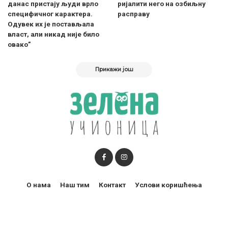
данас пристају људи врло
ријалити него на озбиљну
специфичног карактера.
расправу
Одувек их је постављала
власт, али никад није било
овако”
Прикажи још
О нама
Наш тим
Контакт
Услови коришћења