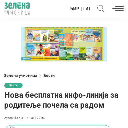
ЋИР
|
LAT
Зелена учионица
Вести
Вести
Нова бесплатна инфо-линија за
родитеље почела са радом
Sanja
4. мај 2016.
Аутор:
Posted
by