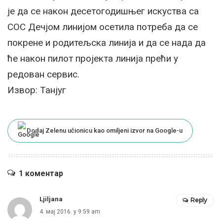
jе да се након десетогодишњег искуства са
СOС Дечjом линиjом осетила потреба да се
покрене и родитељска линиjа и да се нада да
ће након пилот проjекта линиjа прећи у
редован сервис.
Извор: Танјуг
Dodaj Zelenu učionicu kao omiljeni izvor na Google-u
1 коментар
Ljiljana
Reply
4. мај 2016. у 9:59 am