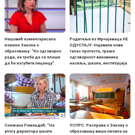
Нешовић коментарисала
Родитељи из Мрчајеваца НЕ
измене Закона о
ОДУСТАЈУ: Најавили нови
образовању: ”Ко одговорно
талас протеста, траже
ради, не треба да се плаши
одговорност виновника
да ће изгубити лиценцу”
насиља, школе, институција
Снежана Романдић: ”На
УСПРС: Расправа о Закону о
улогу директора школе
образовању више личила на