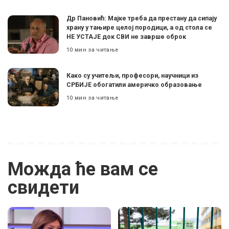
Др Пановић: Мајке треба да престану да сипају
храну у тањире целој породици, а од стола се
НЕ УСТАЈЕ док СВИ не заврше оброк
10 мин за читање
Како су учитељи, професори, научници из
СРБИЈЕ обогатили америчко образовање
10 мин за читање
Можда ће вам се
свидети