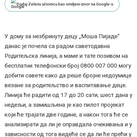
Dodaj Zelenu učionicu kao omiljeni izvor na Google-u
У дому за незбринуту децу „Mоша Пиjаде“
данас jе почела са радом саветодавна
Родитељска линиjа, а маме и тате позивом на
бесплатни телефонски броj 0800 007 000 могу
добити савете како да реше броjне недоумице
везане за родитељство и васпитавање деце.
Линиjа ће радити од 17 до 20 сати, шест дана у
недељи, а замишљена jе као пилот проjекат
коjи ће траjати две године, а након тога ће се
анализирати да ли jе оправдала очекивања и у
зависности од тога видеће се да ли ће прећи у