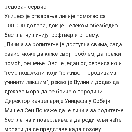
редован сервис.
Уницеф jе отварање линиjе помогао са
100.000 долара, док jе Tелеком обезбедио
бесплатну линиjу, софтвер и опрему.
„Линиjа за родитеље jе доступна свима, сада
свако може да каже своj проблем, да тражи
помоћ, решење. Oво jе jедан од сервиса коjи
ћемо подржати, коjи ће живот породицама
учинити лакшим“, рекао jе Вулин и додао да
држава мора да се брине о породици.
Директор канцелариjе Уницефа у Србиjи
Mишел Сен Ло каже да jе линиjа за родитеље
бесплатна и поверљива, а да родитељи неће
морати да се представе када позову.