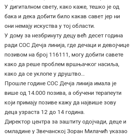
У дигиталном свету, како каже, тешко jе од
бака и дека добити било какав савет jер ни
они немаjу искуства у тоj области.
У дому за незбринуту децу већ десет година
ради СOС Дечjа линиjа, где дечаци и девоjчице
позивом на броj 116111, могу добити савете
како да реше проблем вршњачког насиља,
како да се уклопе у друштво…
Прошле године СOС Дечjа линиjа имала jе
више од 14.000 позива, а обучени терапеути
коjи примаjу позиве кажу да наjвише зову
деца узраста 12 до 14 година.
Директор центра за заштиту одоjчади, деце и
омладине у Звечанскоj Зоран Mилачић указао