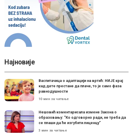
Најновије
Васпитачица о адаптацији на вртић: НИЈЕ крај
кад дете престане да плаче, то је само фаза
равнодушности
10 мин за читање
Нешовић коментарисала измене Закона о
образовању: ”Ко одговорно ради, не треба да
се плаши да ће изгубити лиценцу”
3 мин за читање