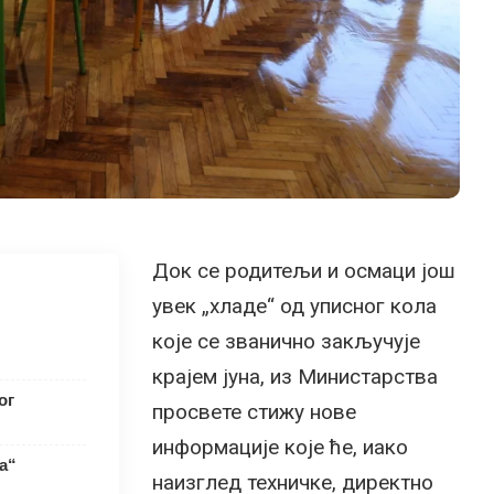
Док се родитељи и осмаци још
увек „хладе“ од уписног кола
које се званично закључује
крајем јуна, из Министарства
ог
просвете стижу нове
информације које ће, иако
а“
наизглед техничке, директно