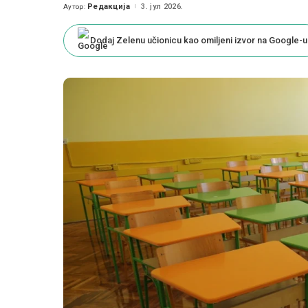
Редакција
3. јул 2026.
Аутор:
Posted
by
Dodaj Zelenu učionicu kao omiljeni izvor na Google-u