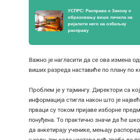
УСПРС: Расправа о Закону о
образовању више личила на
ријалити него на озбиљну
расправу
Важно је нагласити да се ова измена о
виших разреда наставиће по плану по ко
Проблем је у тајмингу. Директори са ко
информација стигла након што је најве
прваци су током пријаве изборне предм
понуђена. То практично значи да ће шк
да анкетирају ученике, мењају распоре
у ходу, тек када настава већ треба да 