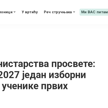
ионици
У вртићу
Реч стручњака
Ми ВАС питам
нистарства просвете:
2027 један изборни
ученике првих