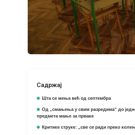
Садржај
Шта се мења већ од септембра
Од „смањења у свим разредима“ до једн
предмета мање за прваке
Критике струке: „све се ради преко колен