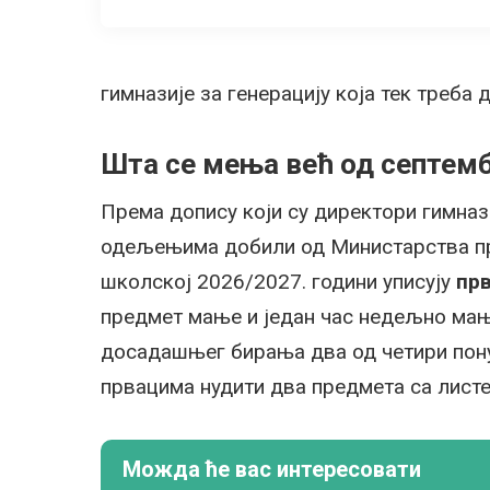
гимназије за генерацију која тек треба 
Шта се мења већ од септем
Према допису који су директори гимназ
одељењима добили од Министарства про
школској 2026/2027. години уписују
прв
предмет мање и један час недељно мањ
досадашњег бирања два од четири пону
првацима нудити два предмета са листе,
Можда ће вас интересовати