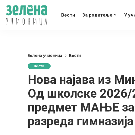
Вести
За родитеље
У уч
Зелена учионица
Вести
Вести
Нова најава из Ми
Од школске 2026/
предмет МАЊЕ за 
разреда гимназија