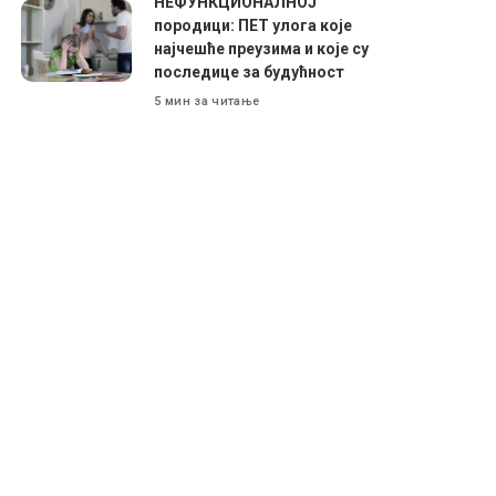
НЕФУНКЦИОНАЛНОЈ
породици: ПЕТ улога које
најчешће преузима и које су
последице за будућност
5 мин за читање