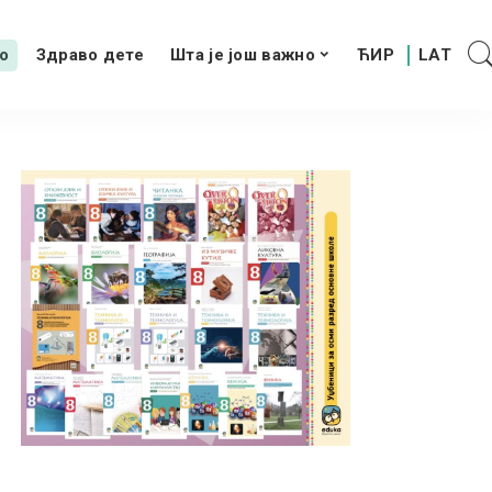
о
Здраво дете
Шта је још важно