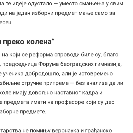
ела те идеје одустало — уместо смањења у свим
води на један изборни предмет мање само за
есен.
и преко колена“
н на који се реформа спроводи биле су, благо
, председница Форума београдских гимназија,
е ученика добродошло, али је истовремено
озбиљне стручне припреме — без анализе да ли
коле имају довољно наставног кадра и
е предмета имати на професоре који су део
изборне предмете.
старства не помињу веронаука и грађанско