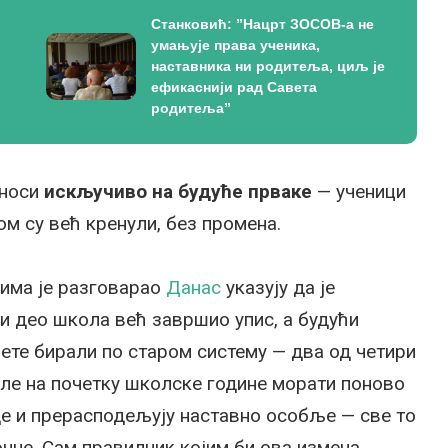
Станковић: ”Нацрт ЗОСОВ-а не
умањује права ученика,
наставника ни родитеља, циљ је
ефикаснији рад Савета
родитеља”
дноси
искључиво на будуће прваке
— ученици
м су већ кренули, без промена.
јима је разговарао
Данас
указују да је
ћи део школа већ завршио упис, а будући
ете бирали по старом систему — два од четири
оле на почетку школске године морати поново
де и прерасподељују наставно особље — све то
почне. Сам правилник којим би ова измена