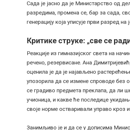
Сада је јасно да је Министарство од д
разредима, промена се, бар за сада, с
генерацију која уписује први разред на ј
Критике струке: „све се рад
Реакције из гимназијског света на начи
речено, резервисане. Ана Димитријевић
оценила је да је најављено растерећењ
упозорила да се измене спроводе без 
се градиво предмета преклапа, да ли ш
учионица, и какве ће последице укидањ
своје норме остваривали управо кроз 
Занимљиво је и да се у дописима Мини