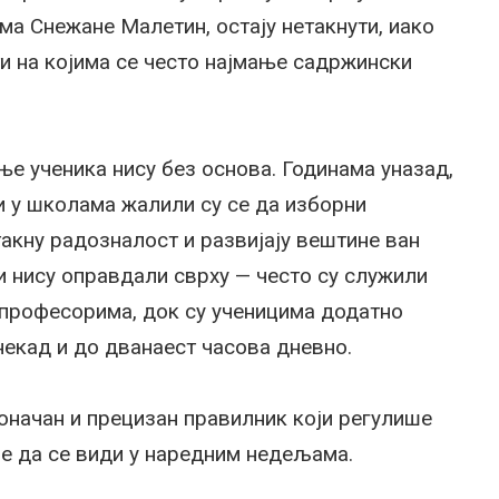
ма Снежане Малетин, остају нетакнути, иако
ти на којима се често најмање садржински
ње ученика нису без основа. Годинама уназад,
ни у школама жалили су се да изборни
акну радозналост и развијају вештине ван
и нису оправдали сврху — често су служили
 професорима, док су ученицима додатно
некад и до дванаест часова дневно.
оначан и прецизан правилник који регулише
је да се види у наредним недељама.