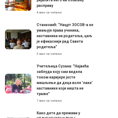
расправу
4 мин за читање
Станковић: ”Нацрт ЗОСОВ-а не
умањује права ученика,
наставника ни родитеља, циљ
је ефикаснији рад Савета
родитеља”
3 мин за читање
Учитељица Сузана: ”Највећа
заблуда коју сам видела
током каријере јесте
мишљење да деца воле ’лаке’
наставнике који ништа не
траже”
7 мин за читање
Како дете да преживи у