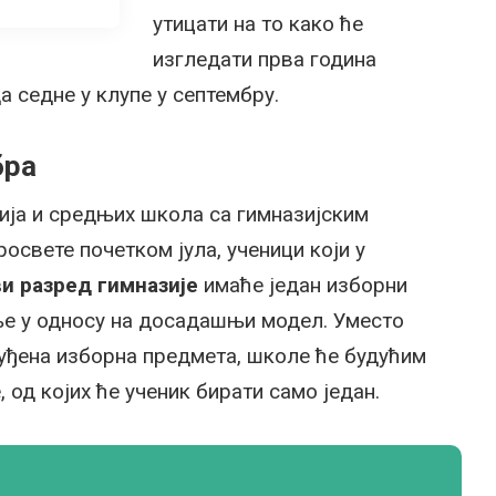
утицати на то како ће
изгледати прва година
да седне у клупе у септембру.
бра
ија и средњих школа са гимназијским
свете почетком јула, ученици који у
и разред гимназије
имаће један изборни
е у односу на досадашњи модел. Уместо
ђена изборна предмета, школе ће будућим
 од којих ће ученик бирати само један.