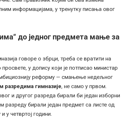
пним информацијама, у тренутку писања овог
има“ до једног предмета мање за
назија говоре о збрци, треба се вратити на
 просвете, у допису који је потписао министар
 амбициознију реформу — смањење недељног
им разредима гимназије
, не само у првом.
рвог и другог разреда бирали би један изборни
ем разреду бирали један предмет са листе од
 и у четвртој години.