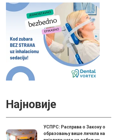
Најновије
УСПРС: Расправа о Закону о
образовању више личила на
ријалити него на озбиљну