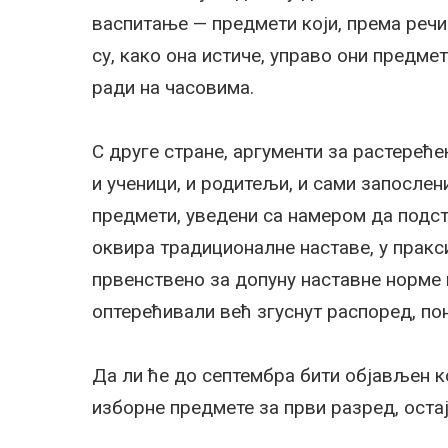
васпитање — предмети који, према речи
су, како она истиче, управо они предме
ради на часовима.
С друге стране, аргументи за растереће
и ученици, и родитељи, и сами запосле
предмети, уведени са намером да подст
оквира традиционалне наставе, у пракс
првенствено за допуну наставне норме
оптерећивали већ згуснут распоред, по
Да ли ће до септембра бити објављен к
изборне предмете за први разред, оста