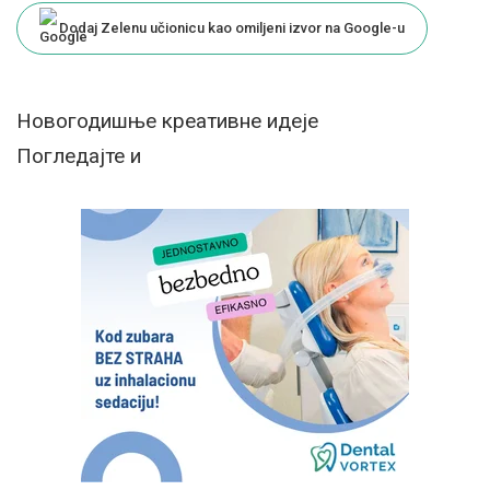
Dodaj Zelenu učionicu kao omiljeni izvor na Google-u
Новогодишње креативне идеје
Погледајте и