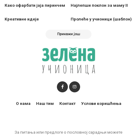
Како офарбати јаја пиринчем
Најлепши поклон за маму II
Kреативне идеје
Пролеће у учионици (шаблон)
Прикажи још
О нама
Наш тим
Контакт
Услови коришћења
За питања или предлоге о пословној сарадњи можете