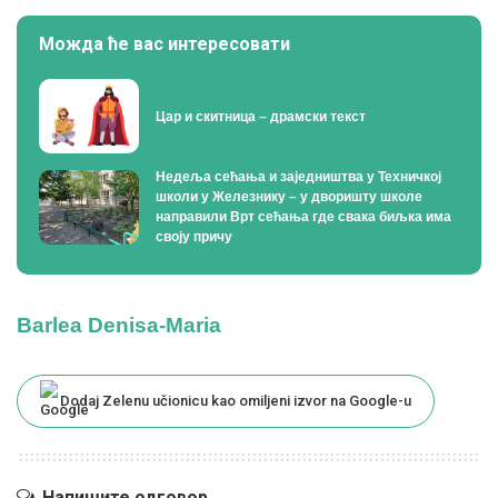
Можда ће вас интересовати
Цар и скитница – драмски текст
Недеља сећања и заједништва у Техничкој
школи у Железнику – у дворишту школе
направили Врт сећања где свака биљка има
своју причу
Barlea Denisa-Maria
Dodaj Zelenu učionicu kao omiljeni izvor na Google-u
Напишите одговор