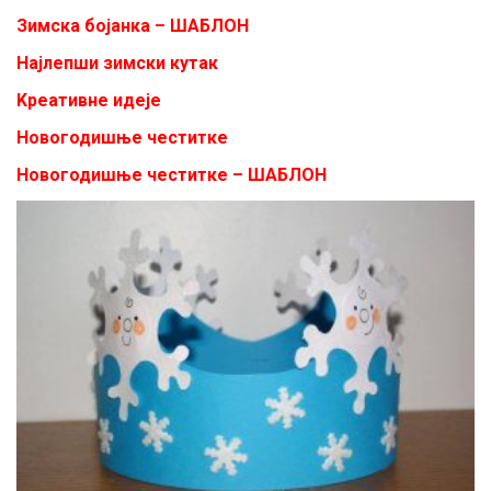
Зимска бојанка – ШАБЛОН
Најлепши зимски кутак
Kреативне идеје
Новогодишње честитке
Новогодишње честитке – ШАБЛОН