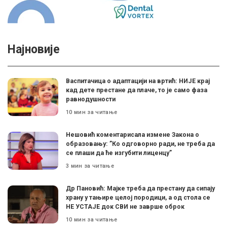
Најновије
Васпитачица о адаптацији на вртић: НИЈЕ крај
кад дете престане да плаче, то је само фаза
равнодушности
10 мин за читање
Нешовић коментарисала измене Закона о
образовању: ”Ко одговорно ради, не треба да
се плаши да ће изгубити лиценцу”
3 мин за читање
Др Пановић: Мајке треба да престану да сипају
храну у тањире целој породици, а од стола се
НЕ УСТАЈЕ док СВИ не заврше оброк
10 мин за читање