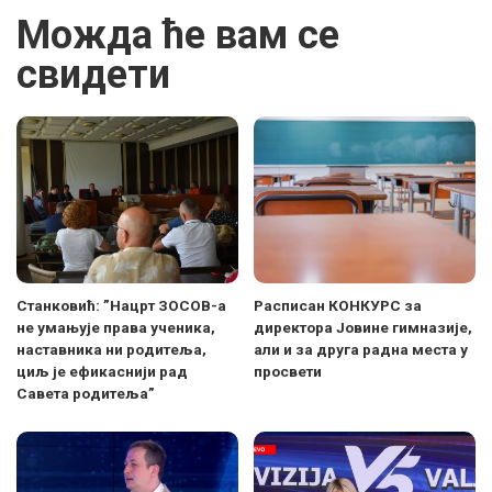
Можда ће вам се
свидети
Станковић: ”Нацрт ЗОСОВ-а
Расписан КОНКУРС за
не умањује права ученика,
директора Јовине гимназије,
наставника ни родитеља,
али и за друга радна места у
циљ је ефикаснији рад
просвети
Савета родитеља”