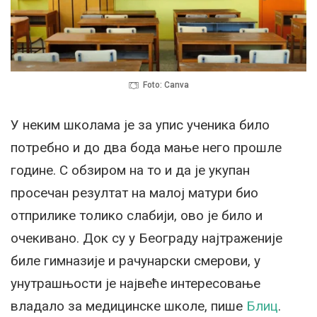
Foto: Canva
У неким школама је за упис ученика било
потребно и до два бода мање него прошле
године. С обзиром на то и да је укупан
просечан резултат на малој матури био
отприлике толико слабији, ово је било и
очекивано. Док су у Београду најтраженије
биле гимназије и рачунарски смерови, у
унутрашњости је највеће интересовање
владало за медицинске школе, пише
Блиц
.