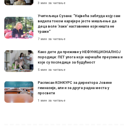
3 мин за читање
Учитељица Сузана: ”Највећа заблуда коју сам
видела током каријере јесте мишљење да
деца воле ’лаке’ наставнике који ништа не
траже”
7 мин за читање
Како дете да преживи у НЕФУНКЦИОНАЛНОЈ
породици: ПЕТ улога које најчешће преузима и
које су последице за будућност
5 мин за читање
Расписан КОНКУРС за директора Јовине
гимназије, али и за друга радна места у
просвети
1 мин за читање