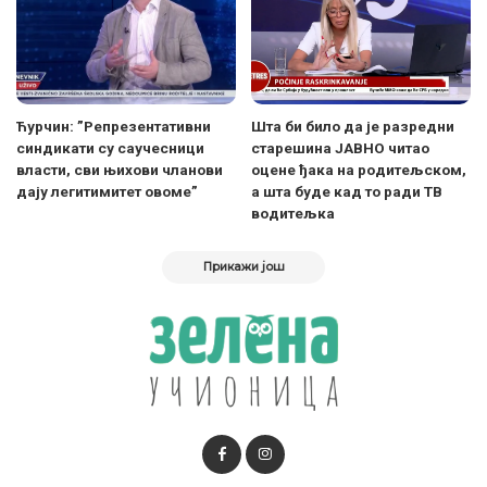
Ћурчин: ”Репрезентативни
Шта би било да је разредни
синдикати су саучесници
старешина ЈАВНО читао
власти, сви њихови чланови
оцене ђака на родитељском,
дају легитимитет овоме”
а шта буде кад то ради ТВ
водитељка
Прикажи још