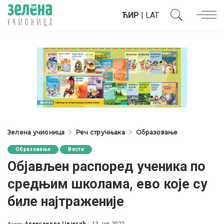
ЋИР
|
LAT
Зелена учионица
Реч стручњака
Образовање
Образовање
Вести
Објављен распоред ученика по
средњим школама, ево које су
биле најтраженије
Александра Цвјетић
13. јул 2022.
Аутор: