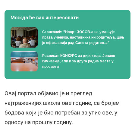
Можда ће вас интересовати
Станковић: ”Нацрт ЗОСОВ-а не умањује
права ученика, наставника ни родитеља, циљ
је ефикаснији рад Савета родитеља”
Расписан КОНКУРС за директора Јовине
гимназије, али и за друга радна места у
просвети
Овај портал објавио је и преглед
најтраженијих школа ове године, са бројем
бодова који је био потребан за упис ове, у
односу на прошлу годину.