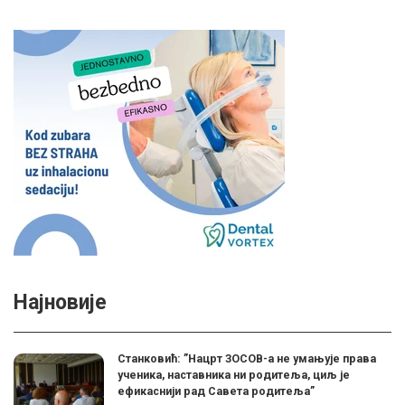
Најновије
Станковић: ”Нацрт ЗОСОВ-а не умањује права
ученика, наставника ни родитеља, циљ је
ефикаснији рад Савета родитеља”