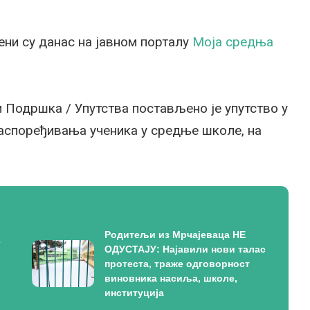
ни су данас на јавном порталу
Моја средња
и Подршка / Упутства постављено је упутство у
аспоређивања ученика у средње школе, на
Родитељи из Мрчајеваца НЕ
е
ОДУСТАЈУ: Најавили нови талас
протеста, траже одговорност
виновника насиља, школе,
институција