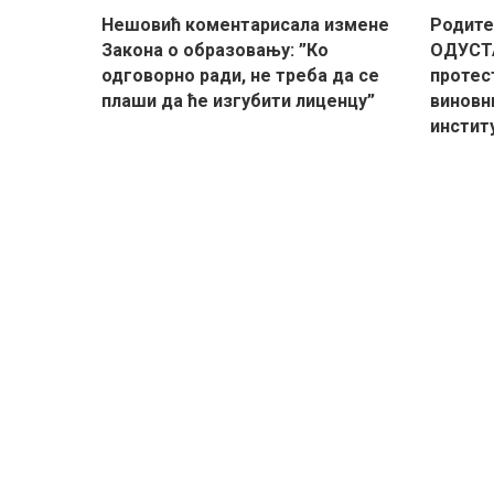
Нешовић коментарисала измене
Родите
Закона о образовању: ”Ко
ОДУСТА
одговорно ради, не треба да се
протес
плаши да ће изгубити лиценцу”
виновн
инстит