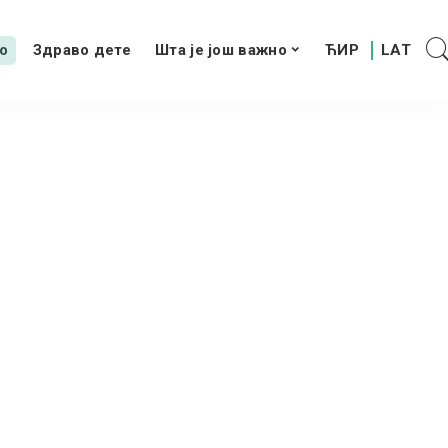
о
Здраво дете
Шта је још важно