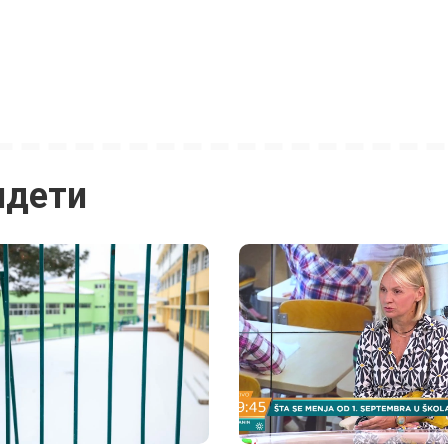
идети