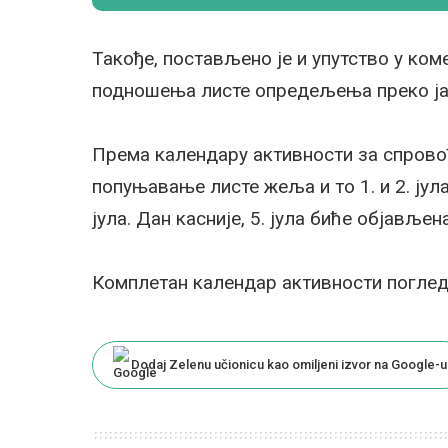
Такође, постављено је и упутство у ко
подношења листе опредељења преко ја
Према календару активности за спровођ
попуњавање листе жеља и то 1. и 2. јул
јула. Дан касније, 5. јула биће објавље
Комплетан календар активности поглед
Dodaj Zelenu učionicu kao omiljeni izvor na Google-u