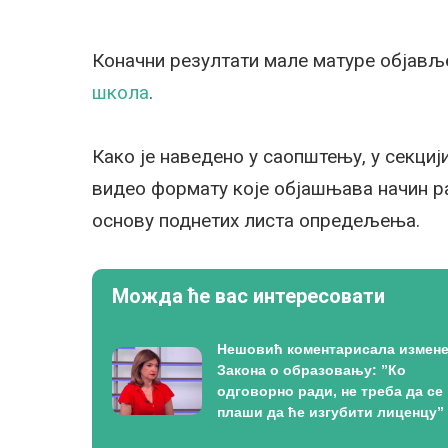
Коначни резултати мале матуре објавље
школа
.
Како је наведено у саопштењу, у секциј
видео формату које објашњава начин р
основу поднетих листа опредељења.
Можда ће вас интересовати
Нешовић коментарисала измен
Закона о образовању: ”Ко
одговорно ради, не треба да се
плаши да ће изгубити лиценцу”