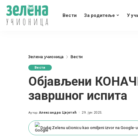
Вести
За родитеље
У уч
Зелена учионица
Вести
Вести
Објављени КОНАЧ
завршног испита
Александра Цвјетић
29. јун 2025.
Аутор:
Posted
by
Dodaj Zelenu učionicu kao omiljeni izvor na Google-u