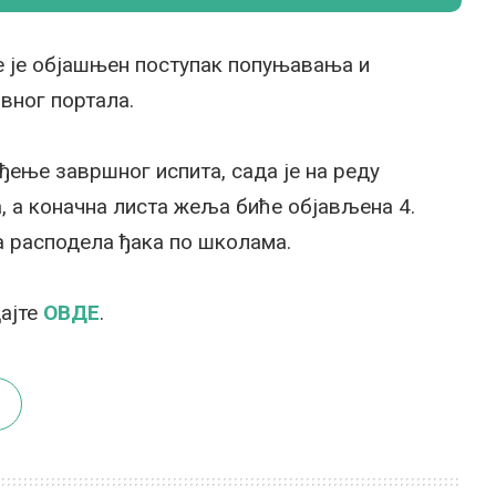
ме је објашњен поступак попуњавања и
вног портала.
ење завршног испита, сада је на реду
а, а коначна листа жеља биће објављена 4.
на расподела ђака по школама.
ајте
ОВДЕ
.