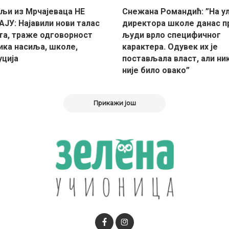
љи из Мрчајеваца НЕ
Снежана Романдић: ”На у
ЈУ: Најавили нови талас
директора школе данас п
та, траже одговорност
људи врло специфичног
ика насиља, школе,
карактера. Одувек их је
уција
постављала власт, али ни
није било овако”
Прикажи још