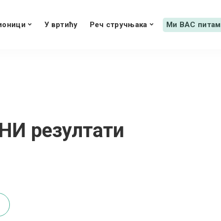
ионици
У вртићу
Реч стручњака
Ми ВАС питам
НИ резултати