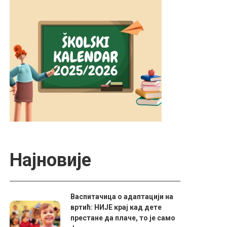
Најновије
Васпитачица о адаптацији на
вртић: НИЈЕ крај кад дете
престане да плаче, то је само