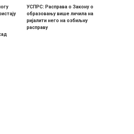
логу
УСПРС: Расправа о Закону о
ристају
образовању више личила на
ријалити него на озбиљну
расправу
кад