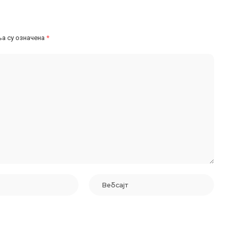
а су означена
*