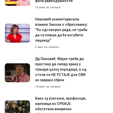
фаза равнодушности
10 мин за читање
Нешовић коментарисала
измене Закона о образовању:
”Ко одговорно ради, не треба
да се плаши да ће изгубити
лиценцу”
3 мин за читање
Др Пановић: Мајке треба да
престану да сипају храну у
тањире целој породици, а од
стола се НЕ УСТАЈЕ док СВИ
не заврше оброк
10 мин за читање
Како су учитељи, професори,
научници из СРБИЈЕ
обогатили америчко