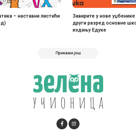
тика – наставни листићи
Завирите у новe уџбенике
ед)
други разред основне шко
издању Едуке
Прикажи још