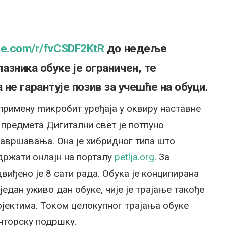
ice.com/r/fvCSDF2KtR
до
недеље
лазника обуке је ограничен, те
не гарантује позив за учешће на обуци.
примену mикробит уређаја у оквиру наставне
редмета Дигитални свет је потпуно
савршавања. Она је хибридног типа што
држати онлајн на порталу
petlja.org
. За
виђено је 8 сати рада. Обука је конципирана
један уживо дан обуке, чије је трајање такође
ројектима. Током целокупног трајања обуке
нторску подршку.