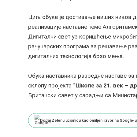
Циљ обуке је достизање виших нивоа д
реализације наставне теме Алгоритам
Дигитални свет уз коришћење микробит
рачунарских програма за решавање раз
дигиталних технологија брзо мења.
Обука наставника разредне наставе за 
склопу пројекта
“Школе за 21. век – др
Британски савет у сарадњи са Министа
Dodaj Zelenu učionicu kao omiljeni izvor na Google-u