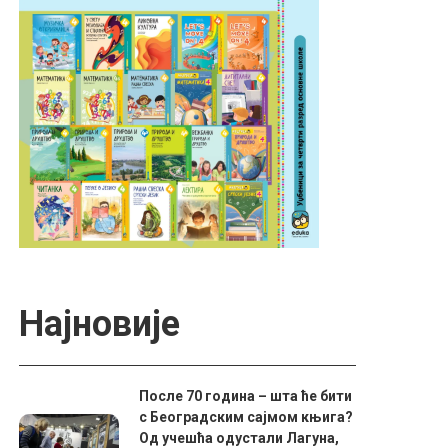
Најновије
После 70 година – шта ће бити
с Београдским сајмом књига?
Од учешћа одустали Лагуна,