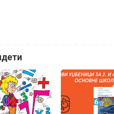
идети