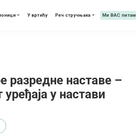
ионици
У вртићу
Реч стручњака
Ми ВАС питам
е разредне наставе –
уређаја у настави