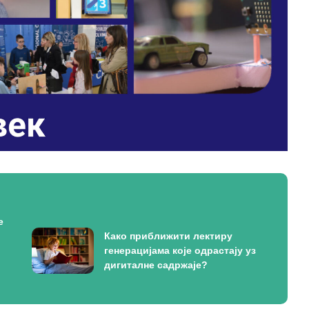
е
Како приближити лектиру
генерацијама које одрастају уз
дигиталне садржаје?