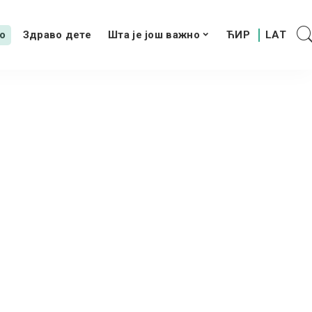
о
Здраво дете
Шта је још важно