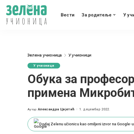
Вести
За родитеље
У уч
Зелена учионица
У учионици
У учионици
Обука за професор
примена Микробит 
Александра Цвјетић
1. децембар 2022.
Аутор:
Posted
by
Dodaj Zelenu učionicu kao omiljeni izvor na Google-u