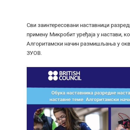
Сви заинтересовани наставници разредн
примену Микробит уређаја у настави, ко
Алгоритамски начин размишљања у окви
ЗУОВ.