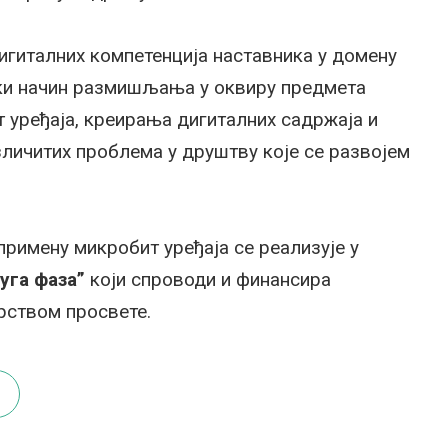
игиталних компетенција наставника у домену
ски начин размишљања у оквиру предмета
 уређаја, креирања дигиталних садржаја и
личитих проблема у друштву које се развојем
примену микробит уређаја се реализује у
уга фаза”
који спроводи и финансира
рством просвете.