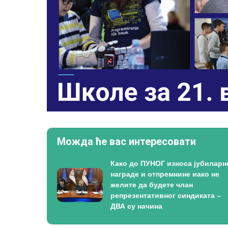
Можда ће вас интересовати
Како до ПУНОГ износа јубиларн
награде и отпремнине иако не
желите да будете члан
репрезентативног синдиката –
ДВА су начина