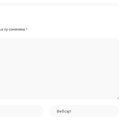
а су означена
*