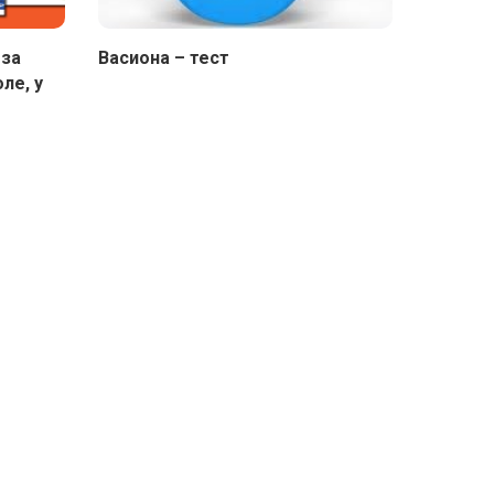
 за
Васиона – тест
ле, у