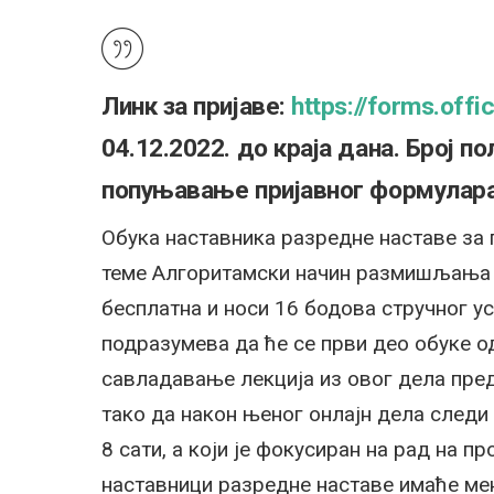
Линк за пријаве:
https://forms.off
04.12.2022. до краја дана. Број по
попуњавање пријавног формулара 
Обука наставника разредне наставе за 
теме Алгоритамски начин размишљања п
бесплатна и носи 16 бодова стручног у
подразумева да ће се први део обуке о
савладавање лекција из овог дела пред
тако да након њеног онлајн дела следи 
8 сати, а који је фокусиран на рад на п
наставници разредне наставе имаће ме