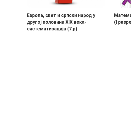
Европа, свет и српски народ у
Maтема
другој половини XIX века-
(I разр
систематизација (7.р)