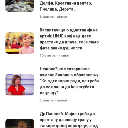
Делфи, Креативни центар,
Пчелица, Дерета…
6 мин за читање
Васпитачица о адаптацији на
вртић: НИЈЕ крај кад дете
престане да плаче, то је само
фаза равнодушности
10 мин за читање
Нешовић коментарисала
измене Закона о образовању:
”Ко одговорно ради, не треба
да се плаши да ће изгубити
лиценцу”
3 мин за читање
Др Пановић: Мајке треба да
престану да сипају храну у
тањире целој породици, а од