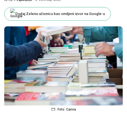
Posted
by
Dodaj Zelenu učionicu kao omiljeni izvor na Google-u
Foto: Canva