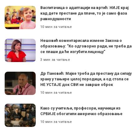
Васпитачица о адаптацији на вртић: НИЈЕ крај
кад дете престане да плаче, то је само фаза
равнодушности
10 мин за читање
Нешовић коментарисала измене Закона о
образовању: ”Ко одговорно ради, не треба да
се плаши да ће изгубити лиценцу”
3 мин за читање
Др Пановић: Мајке треба да престану да сипају
храну у тањире целој породици, а од стола се
НЕ УСТАЈЕ док СВИ не заврше оброк
10 мин за читање
Како су учитељи, професори, научници из
СРБИЈЕ обогатили америчко образовање
10 мин за читање