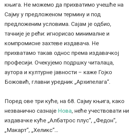
књига. Не можемо да прихватимо учешће на
Сајму у предложеном термину и под
предложеним условима. Сајам је одбио,
тачније је рећи: игнорисао минималне и
компромисне захтеве издавача. Не
прихватамо такав однос према издавачкој
професији. Очекујемо подршку читалаца,
аутора и културне јавности – каже Гојко
Божовић, главни уредник „Архипелага“.
Поред ове три куће, на 68. Сајму књига, како
незванично сазнаје
Нова
, неће учествовати ни
издавачке куће „Албатрос плус“, „Федон“,
„Макарт“, „Хеликс“…