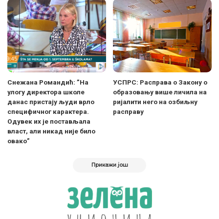
Снежана Романдић: ”На
УСПРС: Расправа о Закону о
улогу директора школе
образовању више личила на
данас пристају људи врло
ријалити него на озбиљну
специфичног карактера.
расправу
Одувек их је постављала
власт, али никад није било
овако”
Прикажи још