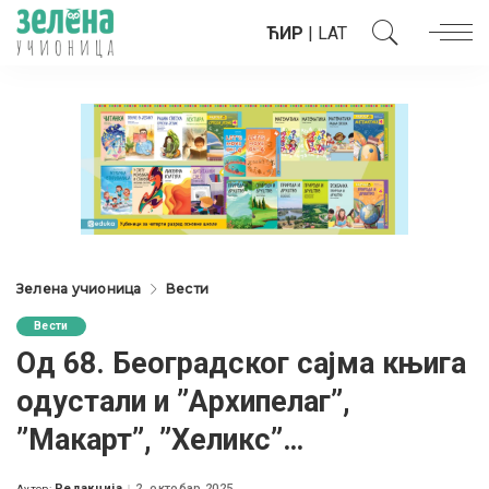
ЋИР
|
LAT
Зелена учионица
Вести
Вести
Од 68. Београдског сајма књига
одустали и ”Архипелаг”,
”Макарт”, ”Хеликс”…
Редакција
2. октобар 2025.
Аутор: