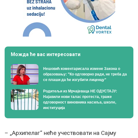
Можда ће вас интересовати
Нешовић коментарисала измене Закона о
образовању: ”Ко одговорно ради, не треба да
се плаши да ће изгубити лиценцу”
Родитељи из Мрчајеваца НЕ ОДУСТАЈУ:
Најавили нови талас протеста, траже
одговорност виновника насиља, школе,
институција
– „Архипелаг“ неће учествовати на Сајму