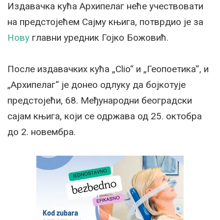
Издавачка кућа Архипелаг неће учествовати
на предстојећем Сајму књига, потврдио је за
Нову
главни уредник Гојко Божовић.
После издавачких кућа „Clio“ и „Геопоетика”, и
„Архипелаг“ је донео одлуку да бојкотује
предстојећи, 68. Међународни београдски
сајам књига, који се одржава од 25. октобра
до 2. новембра.