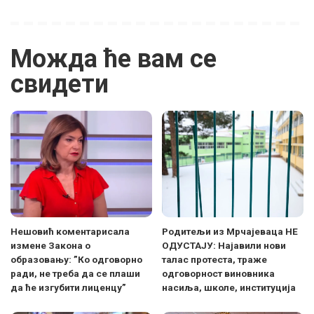
Можда ће вам се
свидети
Нешовић коментарисала
Родитељи из Мрчајеваца НЕ
измене Закона о
ОДУСТАЈУ: Најавили нови
образовању: ”Ко одговорно
талас протеста, траже
ради, не треба да се плаши
одговорност виновника
да ће изгубити лиценцу”
насиља, школе, институција