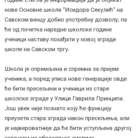
нове Основне школе “Исидора Секулић” на
Савском венцу добио употребну дозволу, па
ће од почетка наредне школске године
ученици наставу похађати у новој згради
школе на Савском тргу.
Школа је опремљена и спремна за пријем
ученика, а поред уписа нове генерације овде
ће бити пресељени и ученици из старе
школске зграде у Улици Гаврила Принципа.
Још увек није познато коју ће функцију
преузети стара зграда након пресељења, али
је највероватније да ће бити уступљена другој
установи из образовног система.