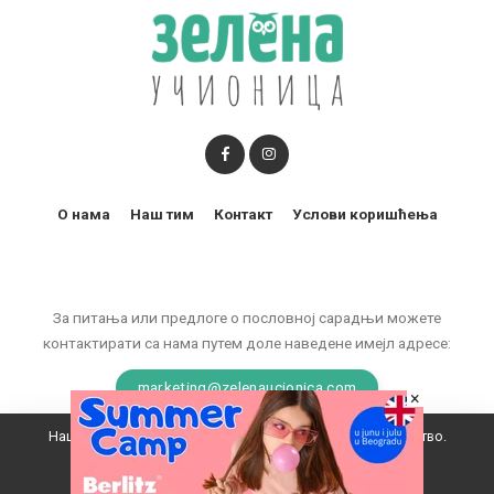
О нама
Наш тим
Контакт
Услови коришћења
За питања или предлоге о пословној сарадњи можете
контактирати са нама путем доле наведене имејл адресе:
marketing@zelenaucionica.com
×
Наш вебсајт користи колачиће да побољша ваше искуство.
© 2011-2024 Copyright by Zelena učionica. All Rights reserved.
Прихватам