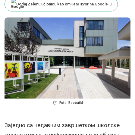
Dodaj Zelenu učionicu kao omiljeni izvor na Google-u
Foto: Beobuild
Заједно са недавним завршетком школске
године стигла је информација да је објекат