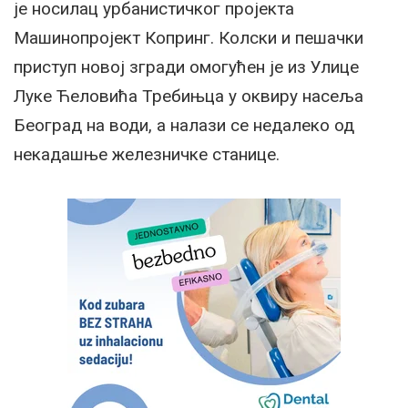
је носилац урбанистичког пројекта
Машинопројект Копринг. Колски и пешачки
приступ новој згради омогућен је из Улице
Луке Ћеловића Требињца у оквиру насеља
Београд на води, а налази се недалеко од
некадашње железничке станице.