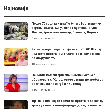
Најновије
После 70 година – шта ће бити с Београдским
сајмом књига? Од учешћа одустали Лагуна,
Делфи, Креативни центар, Пчелица, Дерета…
6 мин за читање
Васпитачица о адаптацији на вртић: НИЈЕ крај
кад дете престане да плаче, то је само фаза
равнодушности
10 мин за читање
Нешовић коментарисала измене Закона о
образовању: ”Ко одговорно ради, не треба да
се плаши да ће изгубити лиценцу”
3 мин за читање
Др Пановић: Мајке треба да престану да сипају
храну у тањире целој породици, а од стола се