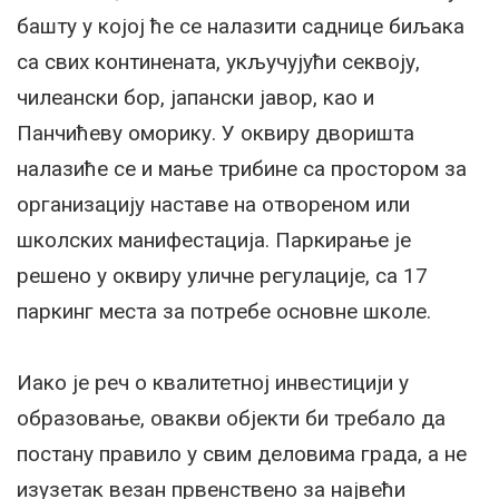
башту у којој ће се налазити саднице биљака
са свих континената, укључујући секвоју,
чилеански бор, јапански јавор, као и
Панчићеву оморику. У оквиру дворишта
налазиће се и мање трибине са простором за
организацију наставе на отвореном или
школских манифестација. Паркирање је
решено у оквиру уличне регулације, са 17
паркинг места за потребе основне школе.
Иако је реч о квалитетној инвестицији у
образовање, овакви објекти би требало да
постану правило у свим деловима града, а не
изузетак везан првенствено за највећи