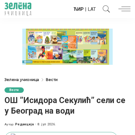
ЋИР
|
LAT
Зелена учионица
Вести
Вести
ОШ ”Исидора Секулић” сели се
у Београд на води
Редакција
8. јул 2026.
Аутор:
Posted
by