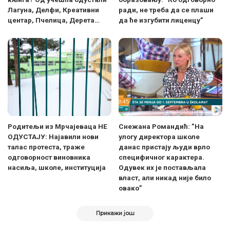
Лагуна, Делфи, Креативни
ради, не треба да се плаши
центар, Пчелица, Дерета…
да ће изгубити лиценцу”
Родитељи из Мрчајеваца НЕ
Снежана Романдић: ”На
ОДУСТАЈУ: Најавили нови
улогу директора школе
талас протеста, траже
данас пристају људи врло
одговорност виновника
специфичног карактера.
насиља, школе, институција
Одувек их је постављала
власт, али никад није било
овако”
Прикажи још