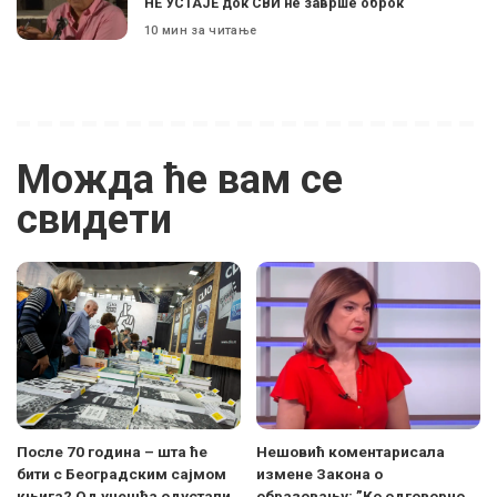
НЕ УСТАЈЕ док СВИ не заврше оброк
10 мин за читање
Можда ће вам се
свидети
После 70 година – шта ће
Нешовић коментарисала
бити с Београдским сајмом
измене Закона о
књига? Од учешћа одустали
образовању: ”Ко одговорно