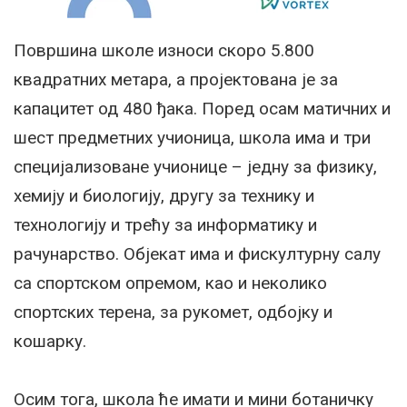
Површина школе износи скоро 5.800
квадратних метара, а пројектована је за
капацитет од 480 ђака. Поред осам матичних и
шест предметних учионица, школа има и три
специјализоване учионице – једну за физику,
хемију и биологију, другу за технику и
технологију и трећу за информатику и
рачунарство. Објекат има и фискултурну салу
са спортском опремом, као и неколико
спортских терена, за рукомет, одбојку и
кошарку.
Осим тога, школа ће имати и мини ботаничку