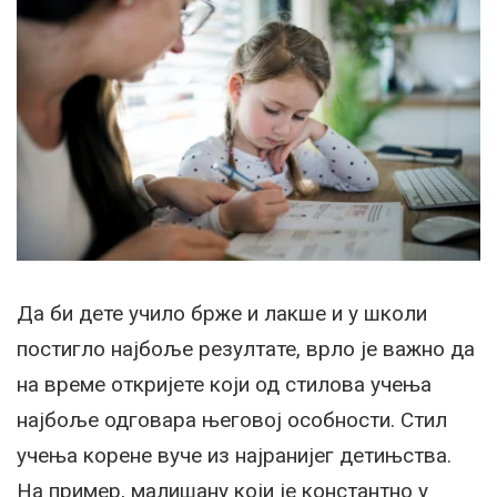
Да би дете учило брже и лакше и у школи
постигло најбоље резултате, врло је важно да
на време откријете који од стилова учења
најбоље одговара његовој особности. Стил
учења корене вуче из најранијег детињства.
На пример, малишану који је константно у