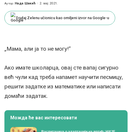
Нада Шакић
2. мај 2021.
Аутор:
Posted
by
Dodaj Zelenu učionicu kao omiljeni izvor na Google-u
„Мама, али ја то не могу!“
Ако имате школарца, овај сте вапај сигурно
већ чули кад треба напамет научити песмицу,
решити задатке из математике или написати
домаћи задатак.
Можда ће вас интересовати
Васпитачица о адаптацији на вртић: НИЈЕ