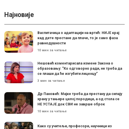
Најновије
Васпитачица о адаптацији на вртић: НИЈЕ крај
кад дете престане да плаче, то је само фаза
равнодушности
10 мин за читање
Нешовић коментарисала измене Закона о
образовању: ”Ко одговорно ради, не треба да
се плаши да ће изгубити лиценцу”
3 мин за читање
Др Пановић: Мајке треба да престану да сипају
храну у тањире целој породици, а од стола се
НЕ УСТАЈЕ док СВИ не заврше оброк
10 мин за читање
Како су учитељи, професори, научници из