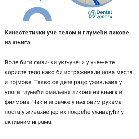
Кинестетички уче телом и глумећи ликове
из књига
Воле бити физички укључени у учење те
користе тело како би истраживали нова места
и појмове. Такво се дете радо уживљава у
улоге глумећи омиљене ликове из књига и
филмова. Чак и играчке у његовим рукама
постају живахне јер их покреће уживајући у
активним играма.