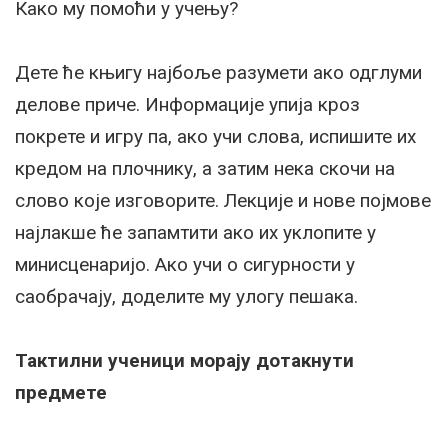
Како му помоћи у учењу?
Дете ће књигу најбоље разумети ако одглуми
делове приче. Информације упија кроз
покрете и игру па, ако учи слова, испишите их
кредом на плочнику, а затим нека скочи на
слово које изговорите. Лекције и нове појмове
најлакше ће запамтити ако их уклопите у
минисценаријо. Ако учи о сигурности у
саобрачају, доделите му улогу пешака.
Тактилни ученици морају дотакнути
предмете