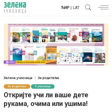
ЋИР
|
LAT
Зелена учионица
За родитеље
За родитеље
У учионици
Откријте учи ли ваше дете
рукама, очима или ушима!