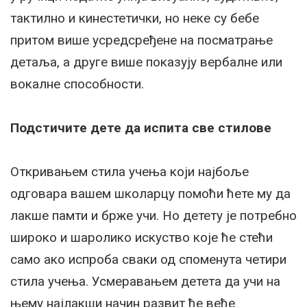
тактилно и кинестетички, но неке су бебе
притом више усредсређене на посматрање
детаља, а друге више показују вербалне или
вокалне способности.
Подстичите дете да испита све стилове
Откривањем стила учења који најбоље
одговара вашем школарцу помоћи ћете му да
лакше памти и брже учи. Но детету је потребно
широко и шаролико искуство које ће стећи
само ако испроба сваки од споменута четири
стила учења. Усмеравањем детета да учи на
њему најлакши начин развит ће веће