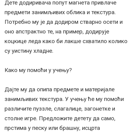
Дете додиривача попут магнета привлаче
предмети занимљивих облика и текстура.
Потребно му је да додиром стварно осети и
оно апстрактно те, на пример, додирује
коцкице леда како би лакше схватило колико
су уистину хладне.
Како му помоћи у учењу?
Дајте му да опипа предмете и материјале
занимљивих текстура. У учењу ће му помоћи
различите пуззле, слагалице, загонетке и
столне игре. Предложите детету да само,
прстима у песку или брашну, исцрта