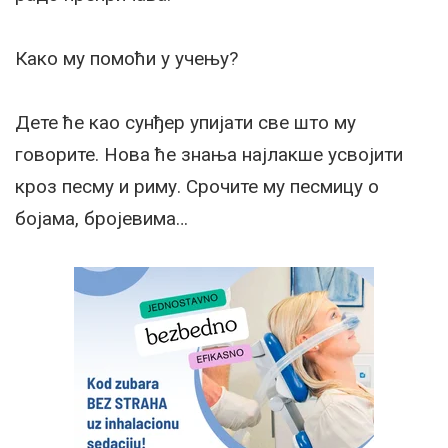
Како му помоћи у учењу?
Дете ће као сунђер упијати све што му
говорите. Нова ће знања најлакше усвојити
кроз песму и риму. Срочите му песмицу о
бојама, бројевима…