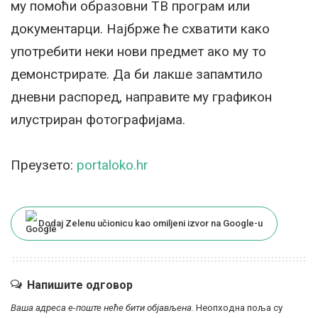
му помоћи образовни ТВ програм или
документарци. Најбрже ће схватити како
употребити неки нови предмет ако му то
демонстрирате. Да би лакше запамтило
дневни распоред, направите му графикон
илустриран фотографијама.
Преузето:
portaloko.hr
Dodaj Zelenu učionicu kao omiljeni izvor na Google-u
Напишите одговор
Ваша адреса е-поште неће бити објављена.
Неопходна поља су