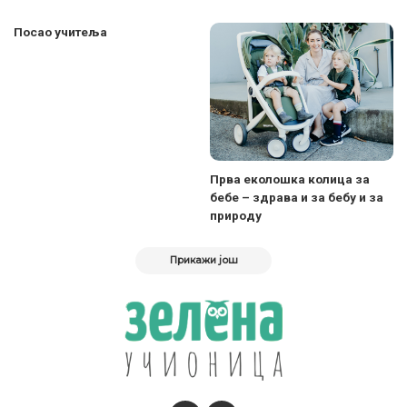
Посао учитеља
Прва еколошка колица за
бебе – здрава и за бебу и за
природу
Прикажи још