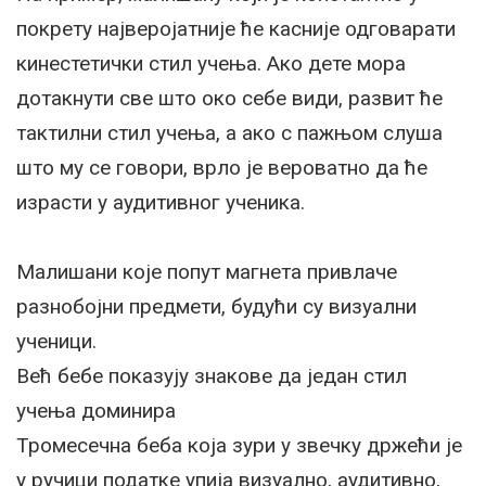
покрету најверојатније ће касније одговарати
кинестетички стил учења. Ако дете мора
дотакнути све што око себе види, развит ће
тактилни стил учења, а ако с пажњом слуша
што му се говори, врло је вероватно да ће
израсти у аудитивног ученика.
Малишани које попут магнета привлаче
разнобојни предмети, будући су визуални
ученици.
Већ бебе показују знакове да један стил
учења доминира
Тромесечна беба која зури у звечку држећи је
у ручици податке упија визуално, аудитивно,