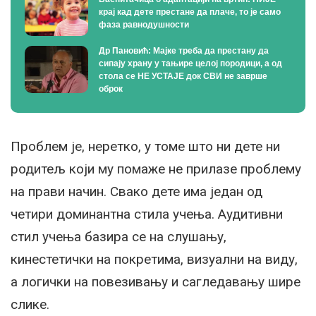
крај кад дете престане да плаче, то је само
фаза равнодушности
Др Пановић: Мајке треба да престану да
сипају храну у тањире целој породици, а од
стола се НЕ УСТАЈЕ док СВИ не заврше
оброк
Проблем је, неретко, у томе што ни дете ни
родитељ који му помаже не прилазе проблему
на прави начин. Свако дете има један од
четири доминантна стила учења. Аудитивни
стил учења базира се на слушању,
кинестетички на покретима, визуални на виду,
а логички на повезивању и сагледавању шире
слике.