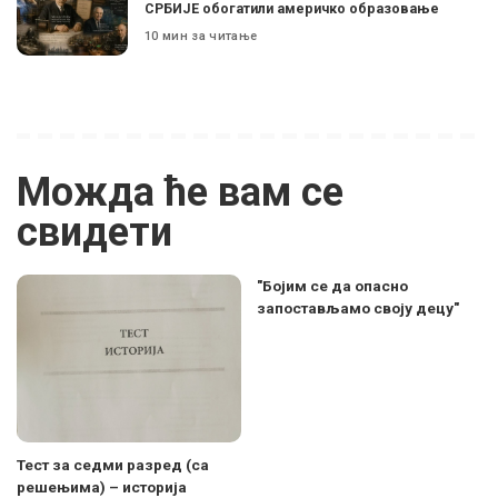
СРБИЈЕ обогатили америчко образовање
10 мин за читање
Можда ће вам се
свидети
"Бојим се да опасно
запостављамо своју децу"
Тест за седми разред (са
решењима) – историја