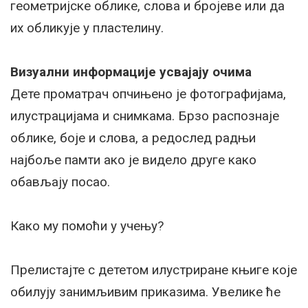
геометријске облике, слова и бројеве или да
их обликује у пластелину.
Визуални информације усвајају очима
Дете проматрач опчињено је фотографијама,
илустрацијама и снимкама. Брзо распознаје
облике, боје и слова, а редослед радњи
најбоље памти ако је видело друге како
обављају посао.
Како му помоћи у учењу?
Прелистајте с дететом илустриране књиге које
обилују занимљивим приказима. Увелике ће