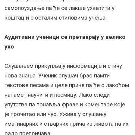
самопоуздање па ће се лакше ухватити у
коштац и с осталим стиловима учења.
Аудитивни ученици се претварају у велико
ухо
Слушањем прикупљају информације и стичу
нова знања. Ученик слушач брзо памти
текстове песама и целе приче па ће с лакоћом
напамет научити и песмицу. Лако следи
упутства па понавља фразе и коментаре које
је прочитао или чуо. Ужива у слушању
имагинарних и стварних прича из живота па их
радо препричава.