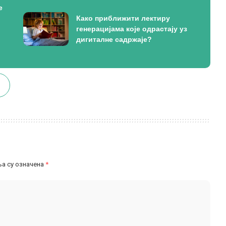
е
Како приближити лектиру
генерацијама које одрастају уз
дигиталне садржаје?
а су означена
*