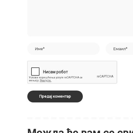
Можда ће вам се св