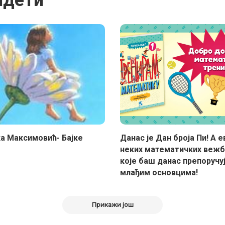
а Максимовић- Бајке
Данас је Дан броја Пи! А е
неких математичких вежб
које баш данас препоручу
млађим основцима!
Прикажи још