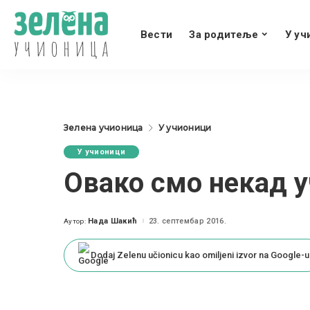
Вести
За родитеље
У уч
Зелена учионица
У учионици
У учионици
Овако смо некад 
Нада Шакић
23. септембар 2016.
Аутор:
Posted
by
Dodaj Zelenu učionicu kao omiljeni izvor na Google-u