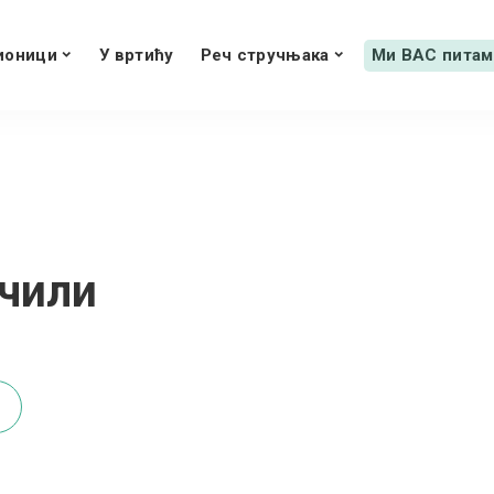
ионици
У вртићу
Реч стручњака
Ми ВАС питам
учили