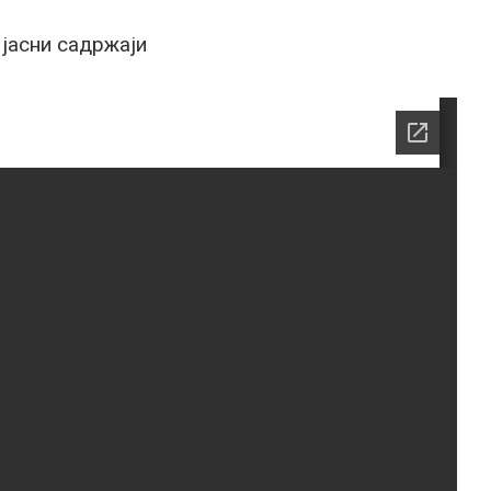
 јасни садржаји