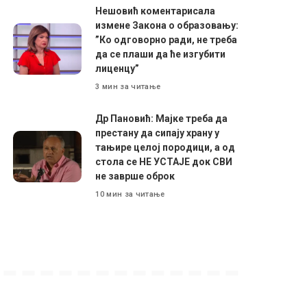
Нешовић коментарисала
измене Закона о образовању:
”Ко одговорно ради, не треба
да се плаши да ће изгубити
лиценцу”
3 мин за читање
Др Пановић: Мајке треба да
престану да сипају храну у
тањире целој породици, а од
стола се НЕ УСТАЈЕ док СВИ
не заврше оброк
10 мин за читање