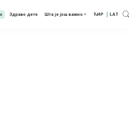
о
Здраво дете
Шта је још важно