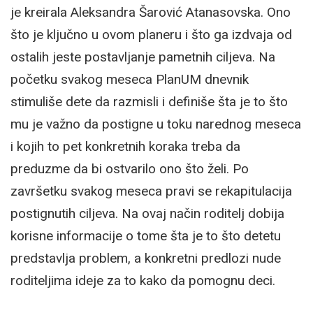
je kreirala Aleksandra Šarović Atanasovska. Ono
što je ključno u ovom planeru i što ga izdvaja od
ostalih jeste postavljanje pametnih ciljeva. Na
početku svakog meseca PlanUM dnevnik
stimuliše dete da razmisli i definiše šta je to što
mu je važno da postigne u toku narednog meseca
i kojih to pet konkretnih koraka treba da
preduzme da bi ostvarilo ono što želi. Po
završetku svakog meseca pravi se rekapitulacija
postignutih ciljeva. Na ovaj način roditelj dobija
korisne informacije o tome šta je to što detetu
predstavlja problem, a konkretni predlozi nude
roditeljima ideje za to kako da pomognu deci.