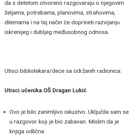
da s detetom otvoreno razgovaraju o njegovim
željama, potrebama, planovima, strahovima,
dilemama i na taj način će doprineti razvijanju
iskrenijeg i dubljeg međusobnog odnosa.
Utisci bibliotekara/dece sa održanih radionica:
Utisci učenika OŠ Dragan Lukić
Ovo je bilo zanimljivo iskustvo. Uključila sam se
u razgovor koji je bio zabavan. Mislim da je
knjiga odlična.