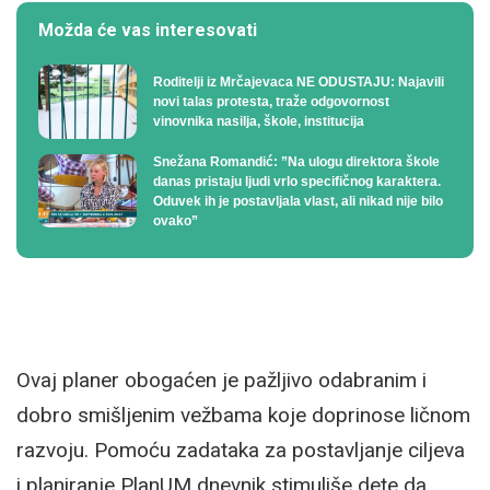
Možda će vas interesovati
Roditelji iz Mrčajevaca NE ODUSTAJU: Najavili
novi talas protesta, traže odgovornost
vinovnika nasilja, škole, institucija
Snežana Romandić: ”Na ulogu direktora škole
danas pristaju ljudi vrlo specifičnog karaktera.
Oduvek ih je postavljala vlast, ali nikad nije bilo
ovako”
Ovaj planer obogaćen je pažljivo odabranim i
dobro smišljenim vežbama koje doprinose ličnom
razvoju. Pomoću zadataka za postavljanje ciljeva
i planiranje PlanUM dnevnik stimuliše dete da