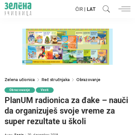
ĆIR
|
LAT
Zelena učionica
Reč stručnjaka
Obrazovanje
Obrazovanje
Vesti
PlanUM radionica za đake – nauči
da organizuješ svoje vreme za
super rezultate u školi
Sanja
20. decembar 2018.
Autor: