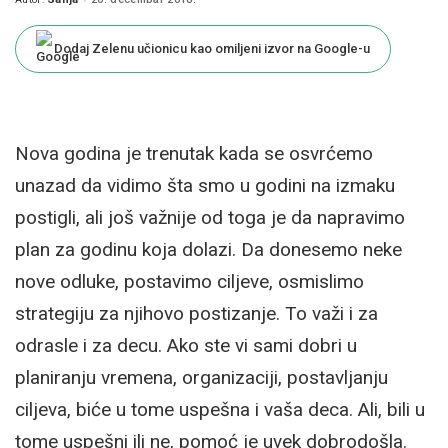
Posted
by
Dodaj Zelenu učionicu kao omiljeni izvor na Google-u
Nova godina je trenutak kada se osvrćemo
unazad da vidimo šta smo u godini na izmaku
postigli, ali još važnije od toga je da napravimo
plan za godinu koja dolazi. Da donesemo neke
nove odluke, postavimo ciljeve, osmislimo
strategiju za njihovo postizanje. To važi i za
odrasle i za decu. Ako ste vi sami dobri u
planiranju vremena, organizaciji, postavljanju
ciljeva, biće u tome uspešna i vaša deca. Ali, bili u
tome uspešni ili ne, pomoć je uvek dobrodošla.