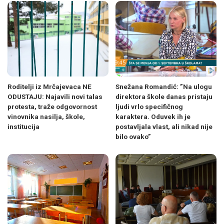
Roditelji iz Mrčajevaca NE
Snežana Romandić: ”Na ulogu
ODUSTAJU: Najavili novi talas
direktora škole danas pristaju
protesta, traže odgovornost
ljudi vrlo specifičnog
vinovnika nasilja, škole,
karaktera. Oduvek ih je
institucija
postavljala vlast, ali nikad nije
bilo ovako”