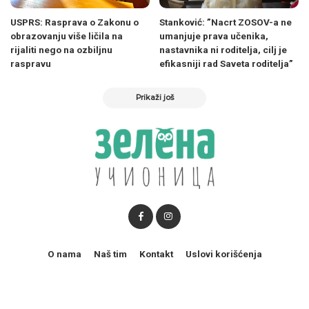
USPRS: Rasprava o Zakonu o
Stanković: ”Nacrt ZOSOV-a ne
obrazovanju više ličila na
umanjuje prava učenika,
rijaliti nego na ozbiljnu
nastavnika ni roditelja, cilj je
raspravu
efikasniji rad Saveta roditelja”
Prikaži još
O nama
Naš tim
Kontakt
Uslovi korišćenja