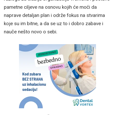
pametne ciljeve na osnovu kojih će moći da
naprave detaljan plan i održe fokus na stvarima
koje su im bitne, a da se uz to i dobro zabave i
nauče nešto novo o sebi.