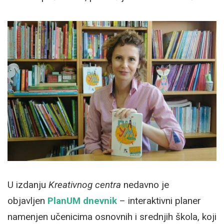
U izdanju
Kreativnog centra
nedavno je
objavljen
PlanUM dnevnik
– interaktivni planer
namenjen učenicima osnovnih i srednjih škola, koji