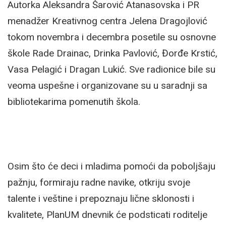
Autorka Aleksandra Šarović Atanasovska i PR
menadžer Kreativnog centra Jelena Dragojlović
tokom novembra i decembra posetile su osnovne
škole Rade Drainac, Drinka Pavlović, Đorđe Krstić,
Vasa Pelagić i Dragan Lukić. Sve radionice bile su
veoma uspešne i organizovane su u saradnji sa
bibliotekarima pomenutih škola.
Osim što će deci i mladima pomoći da poboljšaju
pažnju, formiraju radne navike, otkriju svoje
talente i veštine i prepoznaju lične sklonosti i
kvalitete, PlanUM dnevnik će podsticati roditelje