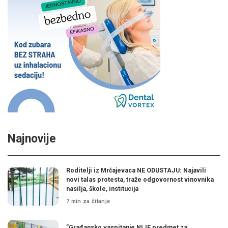
Najnovije
Roditelji iz Mrčajevaca NE ODUSTAJU: Najavili
novi talas protesta, traže odgovornost vinovnika
nasilja, škole, institucija
7 min za čitanje
”Građansko vaspitanje NIJE predmet za