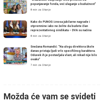
popunjavanje fonda, već ulaganje u budućnost”
8 min za čitanje
Kako do PUNOG iznosa jubilarne nagrade i
otpremnine iako ne želite da budete član
reprezentativnog sindikata – DVA su načina
8 min za čitanje
Snežana Romandić: ”Na ulogu direktora škole
danas pristaju ljudi vrlo specifičnog karaktera.
Oduvek ih je postavljala vlast, ali nikad nije bilo
ovako”
7 min za čitanje
Možda će vam se svideti