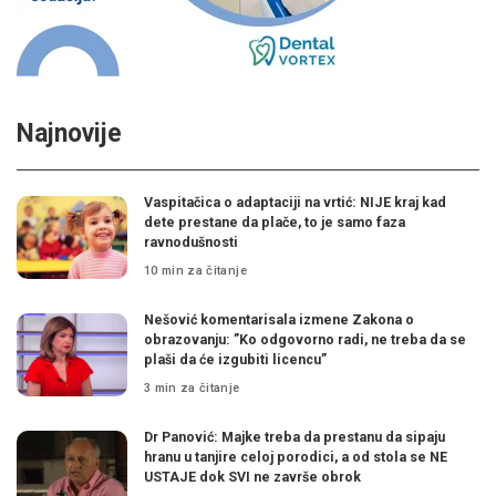
Najnovije
Vaspitačica o adaptaciji na vrtić: NIJE kraj kad
dete prestane da plače, to je samo faza
ravnodušnosti
10 min za čitanje
Nešović komentarisala izmene Zakona o
obrazovanju: ”Ko odgovorno radi, ne treba da se
plaši da će izgubiti licencu”
3 min za čitanje
Dr Panović: Majke treba da prestanu da sipaju
hranu u tanjire celoj porodici, a od stola se NE
USTAJE dok SVI ne završe obrok