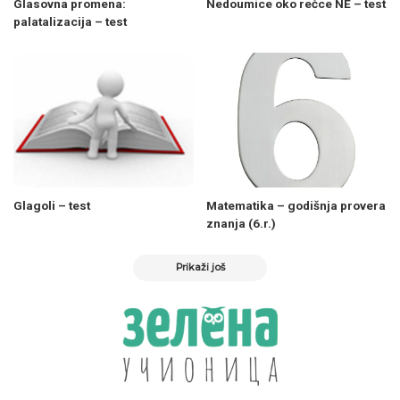
Glasovna promena:
Nedoumice oko rečce NE – test
palatalizacija – test
Glagoli – test
Matematika – godišnja provera
znanja (6.r.)
Prikaži još