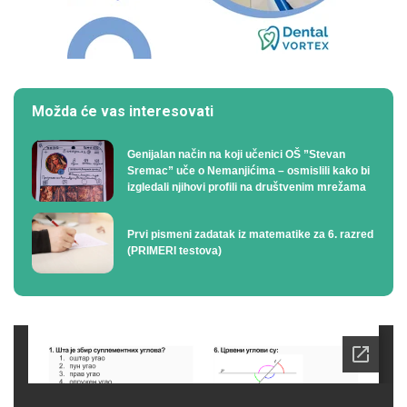
Možda će vas interesovati
Genijalan način na koji učenici OŠ ”Stevan
Sremac” uče o Nemanjićima – osmislili kako bi
izgledali njihovi profili na društvenim mrežama
Prvi pismeni zadatak iz matematike za 6. razred
(PRIMERI testova)