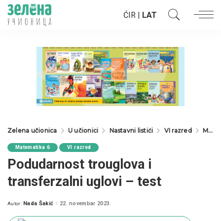
ĆIR
|
LAT
Zelena učionica
U učionici
Nastavni listići
VI razred
Matematika 6
Matematika 6
VI razred
Podudarnost trouglova i
transferzalni uglovi – test
Nada Šakić
22. novembar 2023.
Autor:
Posted
by