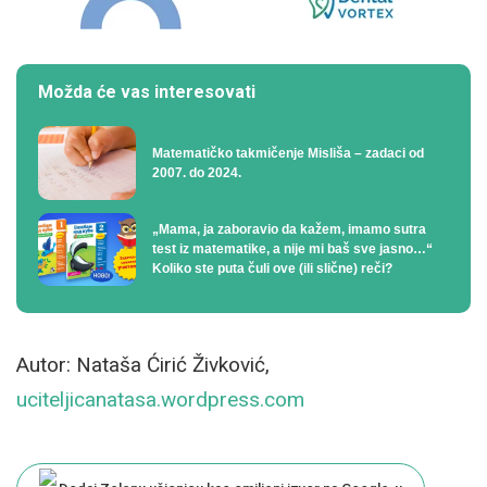
Možda će vas interesovati
Matematičko takmičenje Misliša – zadaci od
2007. do 2024.
„Mama, ja zaboravio da kažem, imamo sutra
test iz matematike, a nije mi baš sve jasno…“
Koliko ste puta čuli ove (ili slične) reči?
Autor: Nataša Ćirić Živković,
uciteljicanatasa.wordpress.com