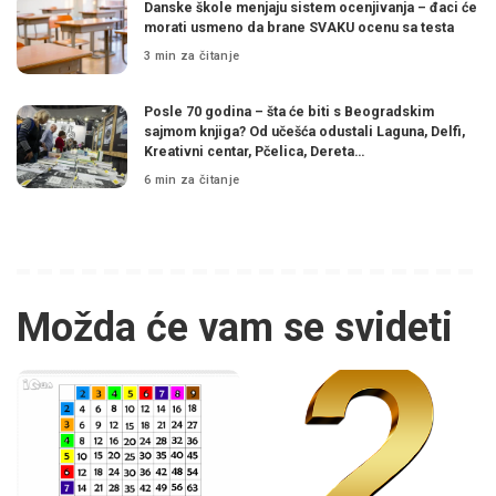
Danske škole menjaju sistem ocenjivanja – đaci će
morati usmeno da brane SVAKU ocenu sa testa
3 min za čitanje
Posle 70 godina – šta će biti s Beogradskim
sajmom knjiga? Od učešća odustali Laguna, Delfi,
Kreativni centar, Pčelica, Dereta…
6 min za čitanje
Možda će vam se svideti