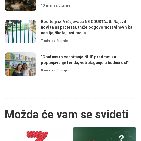
10 min za čitanje
Roditelji iz Mrčajevaca NE ODUSTAJU: Najavili
novi talas protesta, traže odgovornost vinovnika
nasilja, škole, institucija
7 min za čitanje
”Građansko vaspitanje NIJE predmet za
popunjavanje fonda, već ulaganje u budućnost”
8 min za čitanje
Možda će vam se svideti