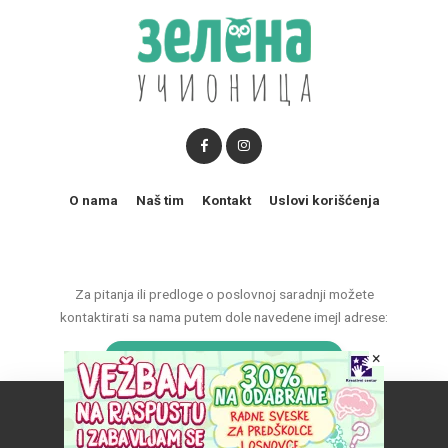
O nama
Naš tim
Kontakt
Uslovi korišćenja
Za pitanja ili predloge o poslovnoj saradnji možete
kontaktirati sa nama putem dole navedene imejl adrese:
marketing@zelenaucionica.com
×
Naš vebsajt koristi kolačiće da poboljša vaše iskustvo.
© 2011-2024 Copyright by Zelena učionica. All Rights reserved.
Prihvatam