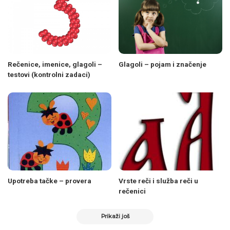
Rečenice, imenice, glagoli –
Glagoli – pojam i značenje
testovi (kontrolni zadaci)
Upotreba tačke – provera
Vrste reči i služba reči u
rečenici
Prikaži još