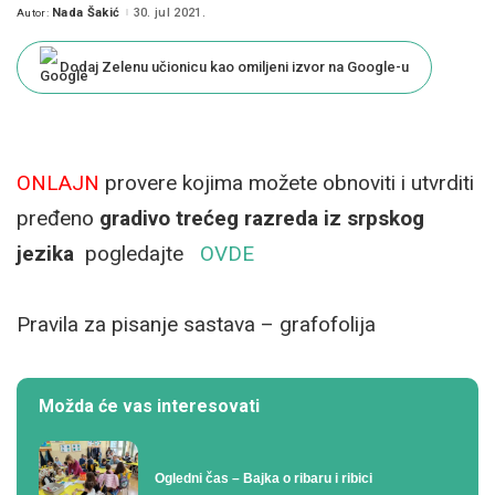
Nada Šakić
30. jul 2021.
Autor:
Posted
by
Dodaj Zelenu učionicu kao omiljeni izvor na Google-u
ONLAJN
provere kojima možete obnoviti i utvrditi
pređeno
gradivo trećeg razreda iz srpskog
jezika
pogledajte
OVDE
Pravila za pisanje sastava – grafofolija
Možda će vas interesovati
Ogledni čas – Bajka o ribaru i ribici