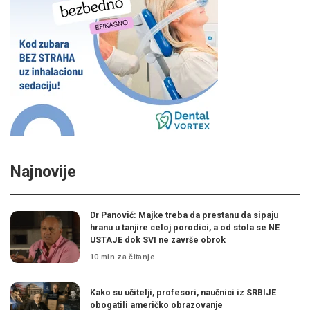
Najnovije
Dr Panović: Majke treba da prestanu da sipaju
hranu u tanjire celoj porodici, a od stola se NE
USTAJE dok SVI ne završe obrok
10 min za čitanje
Kako su učitelji, profesori, naučnici iz SRBIJE
obogatili američko obrazovanje