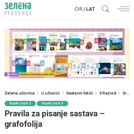
ĆIR
|
LAT
Zelena učionica
U učionici
Nastavni listići
II Razred
Srpski jezik 2
Srpski jezik 2
Srpski jezik 3
Pravila za pisanje sastava –
grafofolija