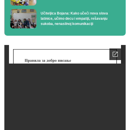
Učiteljica Bojana: Kako učeći nova slova
latinice, učimo decu i empatiji, rešavanju
sukoba, nenasilnoj komunikaciji