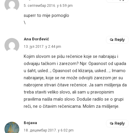
5. септембар 2016. у 6:59 pm
superr to mije pomoglo
\
Ana Đorđević
Reply
13. јул 2017. у 2:44 pm
Kojim slovom se pišu rečenice koje se nabrajaju i
odvajaju tačkom i zarezom? Npr. Opasnost od upada
u šaht, usled…; Opasnost od klizanja, usked….; Imamo
nabrajanje, koje se ne može odvojiti zarezom jer su
nabrojene strvari čitave rečenice. Ja sam mišljenja da
treba staviti veliko slovo, ali sam u pravopisnim
pravilima našla malo slovo. Doduše radilo se o grupi
reči, ne o čitavim rečenicama. Molim za mišljenje.
Бојана
Reply
18. децембар 2017. у 6:02 pm