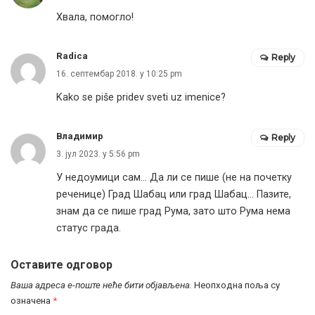
Хвала, помогло!
Radica
Reply
16. септембар 2018. у 10:25 pm
Kako se piše pridev sveti uz imenice?
Владимир
Reply
3. јул 2023. у 5:56 pm
У недоумици сам… Да ли се пише (не на почетку
реченице) Град Шабац или град Шабац… Пазите,
знам да се пише град Рума, зато што Рума нема
статус града.
Оставите одговор
Ваша адреса е-поште неће бити објављена.
Неопходна поља су
означена
*