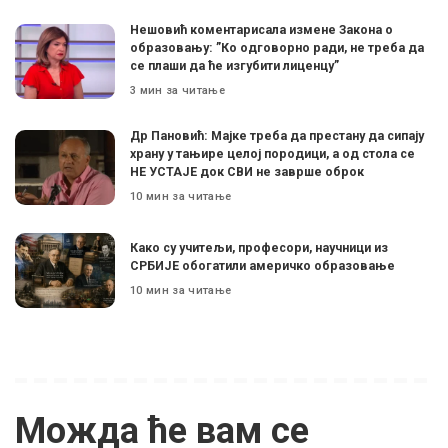
Нешовић коментарисала измене Закона о
образовању: ”Ко одговорно ради, не треба да
се плаши да ће изгубити лиценцу”
3 мин за читање
Др Пановић: Мајке треба да престану да сипају
храну у тањире целој породици, а од стола се
НЕ УСТАЈЕ док СВИ не заврше оброк
10 мин за читање
Како су учитељи, професори, научници из
СРБИЈЕ обогатили америчко образовање
10 мин за читање
Можда ће вам се