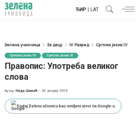
ЋИР
|
LAT
Зелена учионица
За децу
IV Разред
Српски језик IV
Српски језик IV
Српски језик III
Правопис: Употреба великог
слова
Нада Шакић
24. јануар 2015.
Аутор:
Posted
by
Dodaj Zelenu učionicu kao omiljeni izvor na Google-u