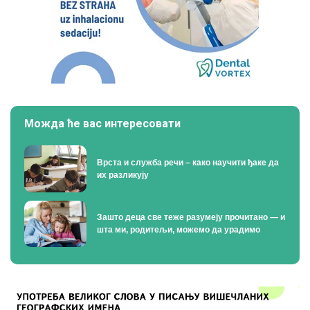
Можда ће вас интересовати
Врста и служба речи – како научити ђаке да
их разликују
Зашто деца све теже разумеју прочитано — и
шта ми, родитељи, можемо да урадимо