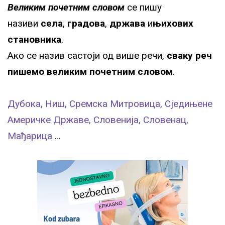
Великим почетним
словом
се пишу
називи
села
,
градова
,
држава
и
њихових
становника
.
Ако се назив састоји од више речи,
сваку реч
пишемо великим почетним словом
.
Дубока, Ниш, Сремска Митровица, Сједињене
Америчке Државе, Словенија, Словенац,
Мађарица
…