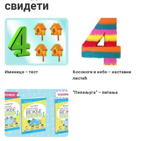
свидети
Именице – тест
Босоноги и небо – наставни
листић
"Пепељуга" – питања