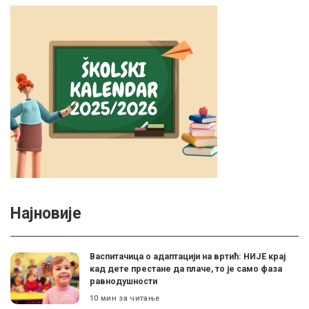
Најновије
Васпитачица о адаптацији на вртић: НИЈЕ крај
кад дете престане да плаче, то је само фаза
равнодушности
10 мин за читање