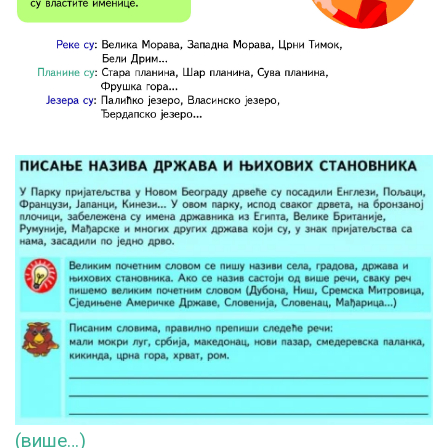
(више…)