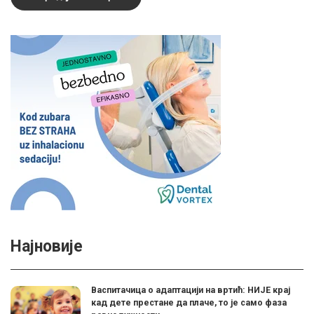
Најновије
Васпитачица о адаптацији на вртић: НИЈЕ крај
кад дете престане да плаче, то је само фаза