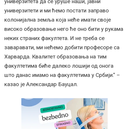
универзитета да се уруше наши, јавни
универзитети и ми ћемо постати заправо
колонијална земља која неће имати своје
високо образовање него ће оно бити у рукама
неких страних факултета. И не треба се
заваравати, ми нећемо добити професоре са
Харварда. Квалитет образовања на тим
факултетима биће далеко лошији од онога
што данас имамо на факултетима у Србији.” –
казао је Александар Бауцал.