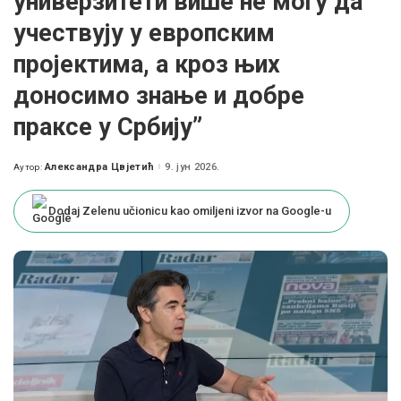
универзитети више не могу да
учествују у европским
пројектима, а кроз њих
доносимо знање и добре
праксе у Србију”
Александра Цвјетић
9. јун 2026.
Аутор:
Posted
by
Dodaj Zelenu učionicu kao omiljeni izvor na Google-u