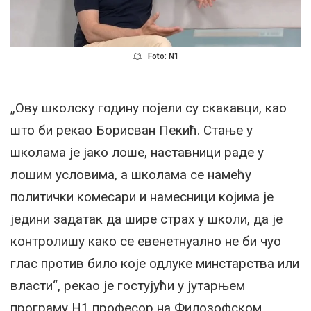
Foto: N1
„Ову школску годину појели су скакавци, као
што би рекао Борисван Пекић. Стање у
школама је јако лоше, наставници раде у
лошим условима, а школама се намећу
политички комесари и намесници којима је
једини задатак да шире страх у школи, да је
контролишу како се евенетнуално не би чуо
глас против било које одлуке минстарства или
власти“, рекао је гостујући у јутарњем
програму Н1 професор на Филозофском