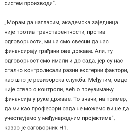
систем производи“.
„Морам да нагласим, академска заједница
није против транспарентности, против
одговорности, ми на смо свесни да нас
финансирају грађани ове државе. Али, ту
одговорност смо имали и до сада, јер су нас
стално контролисали разни екстерни фактори,
као што је ревизорска служба. Међутим, овде
није ствар о контроли, већ о преузимању
финансија у руке државе. То значи, на пример,
да ми као професори сада не можемо више да
учествујемо у међународним пројектима“,
казао је саговорник Н1.