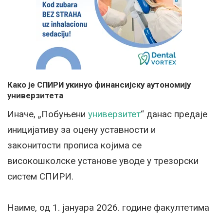
Како је СПИРИ укинуо финансијску аутономију
универзитета
Иначе, „Побуњени
универзитет
“ данас предаје
иницијативу за оцену уставности и
законитости прописа којима се
високошколске установе уводе у трезорски
систем СПИРИ.
Наиме, од 1. јануара 2026. године факултетима