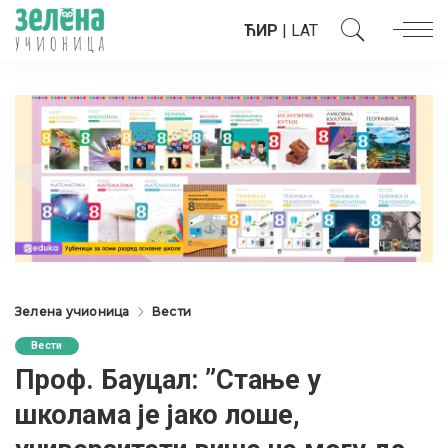
ЋИР
|
LAT
Зелена учионица
Вести
Вести
Проф. Бауцал: ”Стање у
школама је јако лоше,