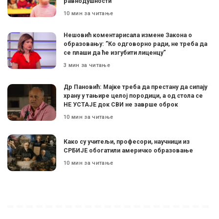
равнодушности
10 мин за читање
Нешовић коментарисала измене Закона о
образовању: ”Ко одговорно ради, не треба да
се плаши да ће изгубити лиценцу”
3 мин за читање
Др Пановић: Мајке треба да престану да сипају
храну у тањире целој породици, а од стола се
НЕ УСТАЈЕ док СВИ не заврше оброк
10 мин за читање
Како су учитељи, професори, научници из
СРБИЈЕ обогатили америчко образовање
10 мин за читање