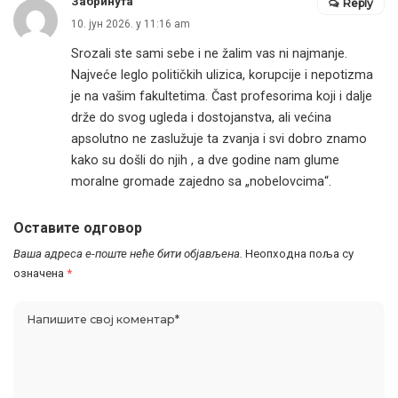
Забринута
Reply
10. јун 2026. у 11:16 am
Srozali ste sami sebe i ne žalim vas ni najmanje.
Najveće leglo političkih ulizica, korupcije i nepotizma
je na vašim fakultetima. Čast profesorima koji i dalje
drže do svog ugleda i dostojanstva, ali većina
apsolutno ne zaslužuje ta zvanja i svi dobro znamo
kako su došli do njih , a dve godine nam glume
moralne gromade zajedno sa „nobelovcima“.
Оставите одговор
Ваша адреса е-поште неће бити објављена.
Неопходна поља су
означена
*