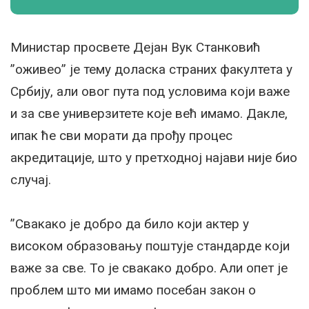
Министар просвете Дејан Вук Станковић
”оживео” је тему доласка страних факултета у
Србију, али овог пута под условима који важе
и за све универзитете које већ имамо. Дакле,
ипак ће сви морати да прођу процес
акредитације, што у претходној најави није био
случај.
”Свакако је добро да било који актер у
високом образовању поштује стандарде који
важе за све. То је свакако добро. Али опет је
проблем што ми имамо посебан закон о