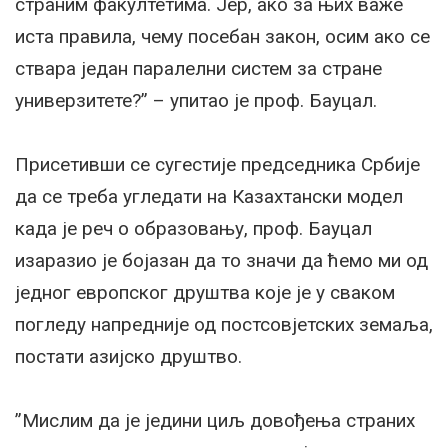
страним факултетима. Јер, ако за њих важе
иста правила, чему посебан закон, осим ако се
ствара један паралелни систем за стране
универзитете?” – упитао је проф. Бауцал.
Присетивши се сугестије председника Србије
да се треба угледати на Казахтански модел
када је реч о образовању, проф. Бауцал
изаразио је бојазан да то значи да ћемо ми од
једног европског друштва које је у сваком
погледу напредније од постсовјетских земаља,
постати азијско друштво.
”Мислим да је једини циљ довођења страних