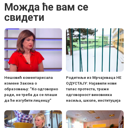
Можда ће вам се
свидети
Нешовић коментарисала
Родитељи из Мрчајеваца НЕ
измене Закона о
ОДУСТАЈУ: Најавили нови
образовању: ”Ко одговорно
талас протеста, траже
ради, не треба да се плаши
одговорност виновника
да ће изгубити лиценцу”
насиља, школе, институција