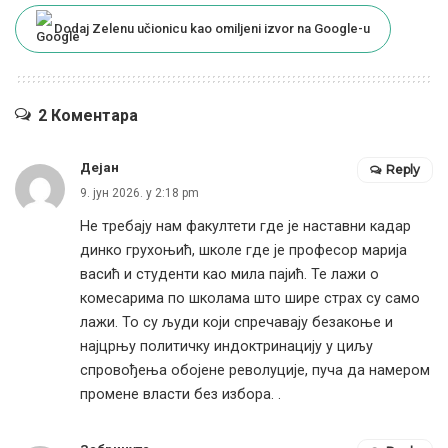
Dodaj Zelenu učionicu kao omiljeni izvor na Google-u
2 Коментара
Дејан
Reply
9. јун 2026. у 2:18 pm
Не требају нам факултети где је наставни кадар
динко грухоњић, школе где је професор марија
васић и студенти као мила пајић. Те лажи о
комесарима по школама што шире страх су само
лажи. То су људи који спречавају безакоње и
најцрњу политичку индоктринацију у циљу
спровођења обојене револуције, пуча да намером
промене власти без избора. .