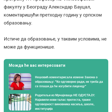
факулту у Београду Алексндар Бауцал,
коментаришући претходну годину у српском
образовању.
Истиче да образовање, у таквим условима, не
може да функционише.
Можда ће вас интересовати
Нешовић коментарисала измене Закона о
образовању: ”Ко одговорно ради, не треба да
се плаши да ће изгубити лиценцу”
Родитељи из Мрчајеваца НЕ ОДУСТАЈУ:
Најавили нови талас протеста, траже
одговорност виновника насиља, школе,
институција