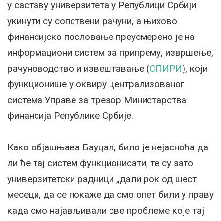
у саставу универзитета у Републици Србији
укинути су сопствени рачуни, а њихово
финансијско пословање преусмерено је на
информациони систем за припрему, извршење,
рачуноводство и извештавање (
СПИРИ
), који
функционише у оквиру централизованог
система Управе за трезор Министарства
финансија Републике Србије.
Како објашњава Бауцал, било је нејасноћа да
ли ће тај систем функционисати, те су зато
универзитетски радници „дали рок од шест
месеци, да се покаже да смо опет били у праву
када смо најављивали све проблеме које тај