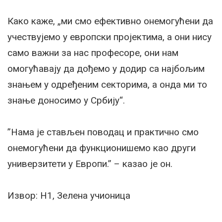
Како каже, „ми смо ефективно онемогућени да
учествујемо у европски пројектима, а они нису
само важни за нас професоре, они нам
омогућавају да дођемо у додир са најбољим
знањем у одређеним секторима, а онда ми то
знање доносимо у Србију“.
”Нама је стављен поводац и практично смо
онемогућени да функционишемо као други
универзитети у Европи.” – казао је он.
Извор: Н1, Зелена учионица