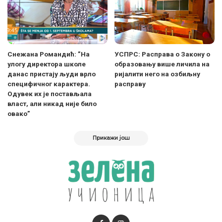
Снежана Романдић: ”На
УСПРС: Расправа о Закону о
улогу директора школе
образовању више личила на
данас пристају људи врло
ријалити него на озбиљну
специфичног карактера.
расправу
Одувек их је постављала
власт, али никад није било
овако”
Прикажи још