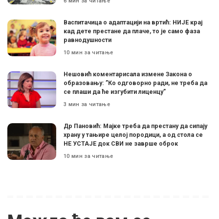
6 мин за читање
Васпитачица о адаптацији на вртић: НИЈЕ крај
кад дете престане да плаче, то је само фаза
равнодушности
10 мин за читање
Нешовић коментарисала измене Закона о
образовању: ”Ко одговорно ради, не треба да
се плаши да ће изгубити лиценцу”
3 мин за читање
Др Пановић: Мајке треба да престану да сипају
храну у тањире целој породици, а од стола се
НЕ УСТАЈЕ док СВИ не заврше оброк
10 мин за читање