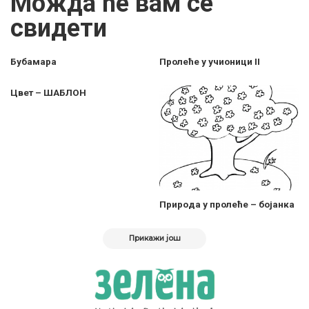
Можда ће вам се
свидети
Бубамара
Пролеће у учионици II
Цвет – ШАБЛОН
Природа у пролеће – бојанка
Прикажи још