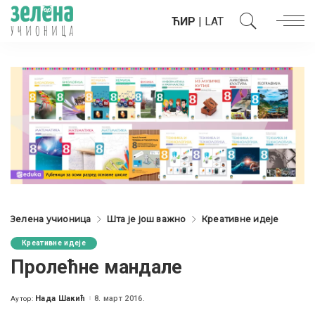
ЋИР
|
LAT
Зелена учионица
Шта је још важно
Креативне идеје
Креативне идеје
Пролећне мандале
Нада Шакић
8. март 2016.
Аутор:
Posted
by