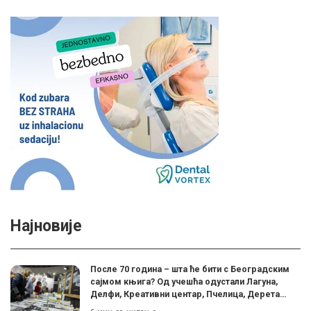
Најновије
После 70 година – шта ће бити с Београдским
сајмом књига? Од учешћа одустали Лагуна,
Делфи, Креативни центар, Пчелица, Дерета…