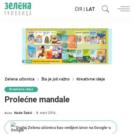
ĆIR
|
LAT
Zelena učionica
Šta je još važno
Kreativne ideje
Kreativne ideje
Prolećne mandale
Nada Šakić
8. mart 2016.
Autor:
Posted
by
Dodaj Zelenu učionicu kao omiljeni izvor na Google-u