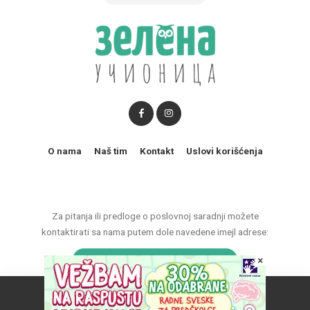
O nama
Naš tim
Kontakt
Uslovi korišćenja
Za pitanja ili predloge o poslovnoj saradnji možete
kontaktirati sa nama putem dole navedene imejl adrese:
×
marketing@zelenaucionica.com
Naš vebsajt koristi kolačiće da poboljša vaše iskustvo.