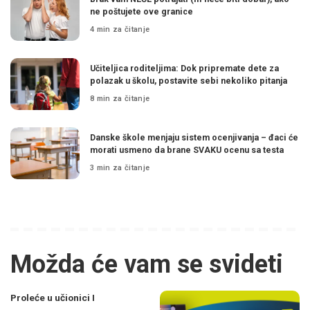
ne poštujete ove granice
4 min za čitanje
Učiteljica roditeljima: Dok pripremate dete za
polazak u školu, postavite sebi nekoliko pitanja
8 min za čitanje
Danske škole menjaju sistem ocenjivanja – đaci će
morati usmeno da brane SVAKU ocenu sa testa
3 min za čitanje
Možda će vam se svideti
Proleće u učionici I