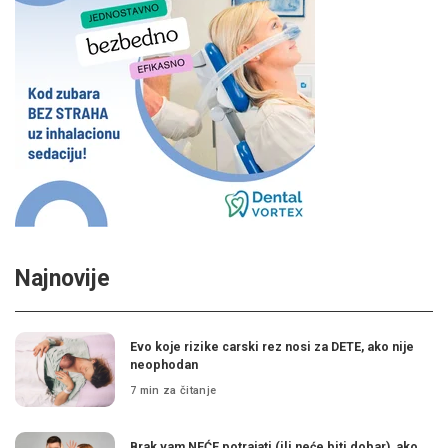
Najnovije
Evo koje rizike carski rez nosi za DETE, ako nije
neophodan
7 min za čitanje
Brak vam NEĆE potrajati (ili neće biti dobar), ako