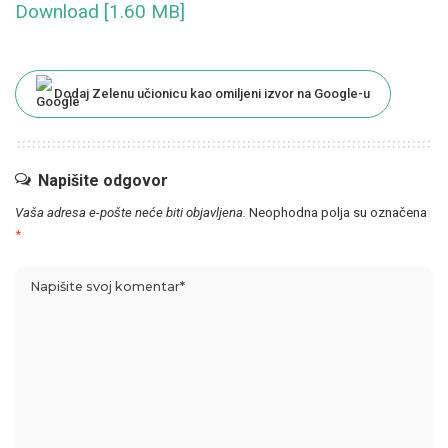
Download [1.60 MB]
Dodaj Zelenu učionicu kao omiljeni izvor na Google-u
Napišite odgovor
Vaša adresa e-pošte neće biti objavljena.
Neophodna polja su označena
*