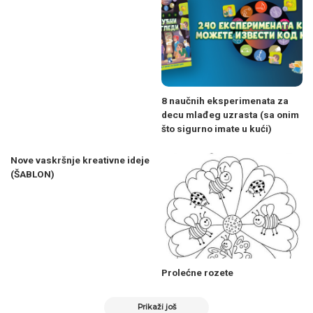
8 naučnih eksperimenata za
decu mlađeg uzrasta (sa onim
što sigurno imate u kući)
Nove vaskršnje kreativne ideje
(ŠABLON)
Prolećne rozete
Prikaži još