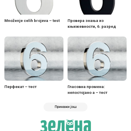
Množenje celih brojeva – test
Провера знања из
књижевности, 6. разред
Перфекат – тест
Гласовна промена:
непостојано а – тест
Прикажи још