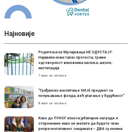
Најновије
Родитељи из Мрчајеваца НЕ ОДУСТАЈУ:
Најавили нови талас протеста, траже
одговорност виновника насиља, школе,
институција
7 мин за читање
”Грађанско васпитање НИЈЕ предмет за
попуњавање фонда, већ улагање у будућност”
8 мин за читање
Како до ПУНОГ износа јубиларне награде и
отпремнине иако не желите да будете члан
репрезентативног синдиката – ДВА су начина