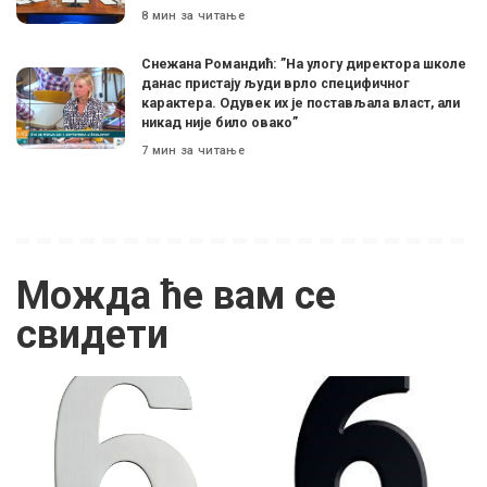
8 мин за читање
Снежана Романдић: ”На улогу директора школе
данас пристају људи врло специфичног
карактера. Одувек их је постављала власт, али
никад није било овако”
7 мин за читање
Можда ће вам се
свидети