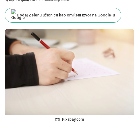
Posted
by
Dodaj Zelenu učionicu kao omiljeni izvor na Google-u
Pixabay.com