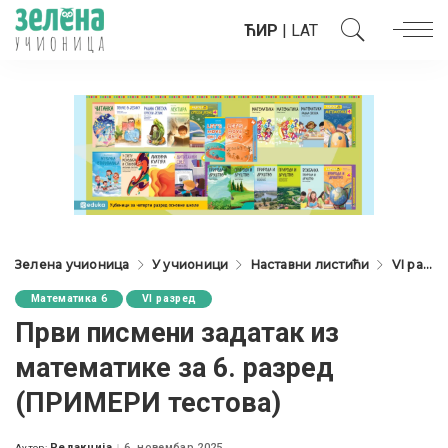
ЋИР
|
LAT
Зелена учионица
У учионици
Наставни листићи
VI разред
Математика 6
VI разред
Први писмени задатак из
математике за 6. разред
(ПРИМЕРИ тестова)
Редакција
6. новембар 2025.
Аутор: