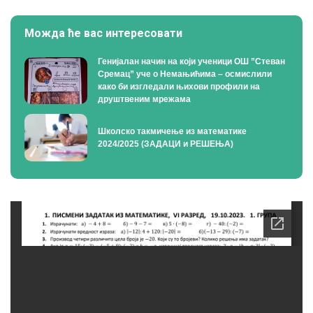
Можда ће вас интересовати
Генијалан начин на који ученици ОШ ”Стеван
Сремац” уче о Немањићима – осмислили
како би изгледали њихови профили на
друштвеним мрежама
Школско такмичење из математике
2024/2025 (ЗАДАЦИ и РЕШЕЊА)