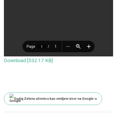
Download [532.17 KB]
Dodaj Zelenu učionicu kao omiljeni izvor na Google-u