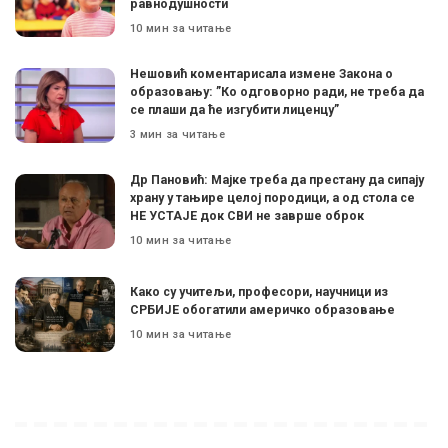
равнодушности
10 мин за читање
Нешовић коментарисала измене Закона о
образовању: ”Ко одговорно ради, не треба да
се плаши да ће изгубити лиценцу”
3 мин за читање
Др Пановић: Мајке треба да престану да сипају
храну у тањире целој породици, а од стола се
НЕ УСТАЈЕ док СВИ не заврше оброк
10 мин за читање
Како су учитељи, професори, научници из
СРБИЈЕ обогатили америчко образовање
10 мин за читање