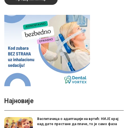
Најновије
Васпитачица о адаптацији на вртић: НИЈЕ крај
кад дете престане да плаче, то је само фаза