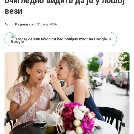
очигледно видите да је у лошој
вези
Редакција
21. мај 2026.
Аутор:
Posted
by
Dodaj Zelenu učionicu kao omiljeni izvor na Google-u