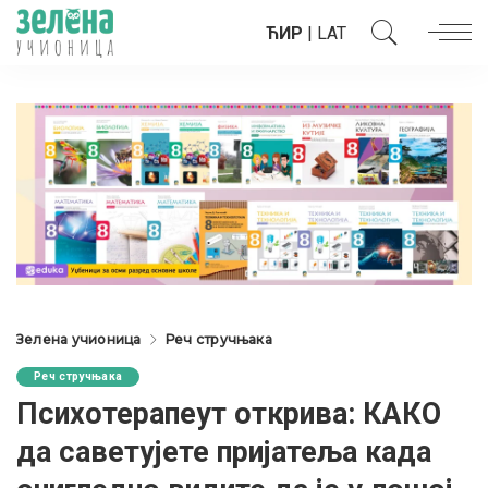
ЋИР
|
LAT
Зелена учионица
Реч стручњака
Реч стручњака
Психотерапеут открива: КАКО
да саветујете пријатеља када