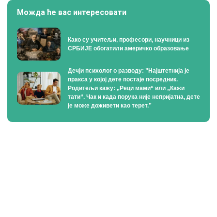
Можда ће вас интересовати
Како су учитељи, професори, научници из
СРБИЈЕ обогатили америчко образовање
Дечји психолог о разводу: ”Најштетнија је
пракса у којој дете постаје посредник.
Родитељи кажу: „Реци мами“ или „Кажи
тати“. Чак и када порука није непријатна, дете
је може доживети као терет.”