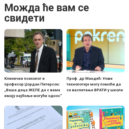
Можда ће вам се
свидети
Kлинички психолог и
Проф. др Мандић: Нове
професор Џордан Питерсон:
технологије могу помоћи да
„Ваша деца ЖЕЛЕ да с вама
се васпитање ВРАТИ у школе
имају најбољи могући однос“