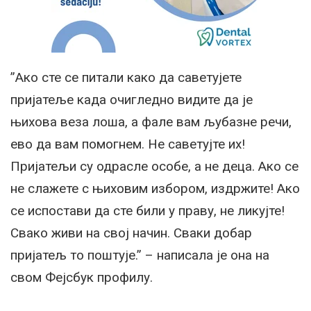
”Ако сте се питали како да саветујете
пријатеље када очигледно видите да је
њихова веза лоша, а фале вам љубазне речи,
ево да вам помогнем. Не саветујте их!
Пријатељи су одрасле особе, а не деца. Ако се
не слажете с њиховим избором, издржите! Ако
се испостави да сте били у праву, не ликујте!
Свако живи на свој начин. Сваки добар
пријатељ то поштује.” – написала је она на
свом Фејсбук профилу.