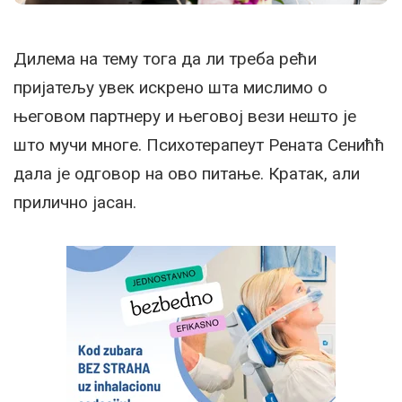
Дилема на тему тога да ли треба рећи
пријатељу увек искрено шта мислимо о
његовом партнеру и његовој вези нешто је
што мучи многе. Психотерапеут Рената Сенићћ
дала је одговор на ово питање. Кратак, али
прилично јасан.