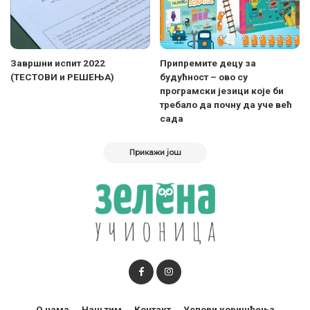
Завршни испит 2022
Припремите децу за
(ТЕСТОВИ и РЕШЕЊА)
будућност – ово су
програмски језици које би
требало да почну да уче већ
сада
Прикажи још
О нама
Наш тим
Контакт
Услови коришћења