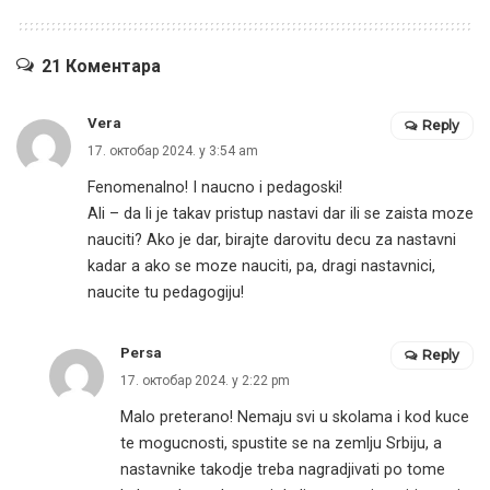
21 Коментара
Vera
Reply
17. октобар 2024. у 3:54 am
Fenomenalno! I naucno i pedagoski!
Ali – da li je takav pristup nastavi dar ili se zaista moze
nauciti? Ako je dar, birajte darovitu decu za nastavni
kadar a ako se moze nauciti, pa, dragi nastavnici,
naucite tu pedagogiju!
Persa
Reply
17. октобар 2024. у 2:22 pm
Malo preterano! Nemaju svi u skolama i kod kuce
te mogucnosti, spustite se na zemlju Srbiju, a
nastavnike takodje treba nagradjivati po tome