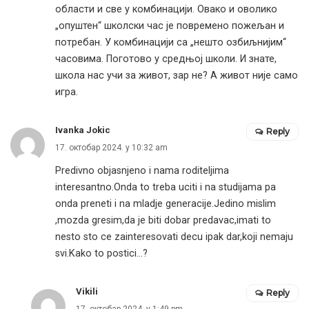
области и све у комбинацији. Овако и оволико
„опуштен“ школски час је повремено пожељан и
потребан. У комбинацији са „нешто озбиљнијим“
часовима. Поготово у средњој школи. И знате,
школа нас учи за живот, зар не? А живот није само
игра.
Ivanka Jokic
Reply
17. октобар 2024. у 10:32 am
Predivno objasnjeno i nama roditeljima
interesantno.Onda to treba uciti i na studijama pa
onda preneti i na mladje generacije.Jedino mislim
,mozda gresim,da je biti dobar predavac,imati to
nesto sto ce zainteresovati decu ipak dar,koji nemaju
svi.Kako to postici…?
Vikili
Reply