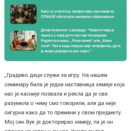
Како су учитељи, професори, научници из
СРБИЈЕ обогатили америчко образовање
Дечји психолог о разводу: ”Најштетнија је
пракса у којој дете постаје посредник.
Родитељи кажу: „Реци мами“ или „Кажи
тати“. Чак и када порука није непријатна, дете
је може доживети као терет.”
„Градиво деци служи за игру. На нашем
семинару била је једна наставница хемије која
нас је касније позвала и рекла да је све
разумела о чему смо говорили, али да није
сигурна како да то примени у свом предмету.
Мој син Вук је докторирао хемију, па је он