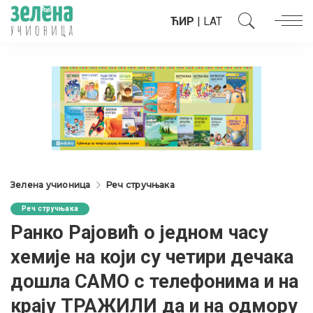
ЋИР
|
LAT
Зелена учионица
Реч стручњака
Реч стручњака
Ранко Рајовић о једном часу
хемије на који су четири дечака
дошла САМО с телефонима и на
крају ТРАЖИЛИ да и на одмору