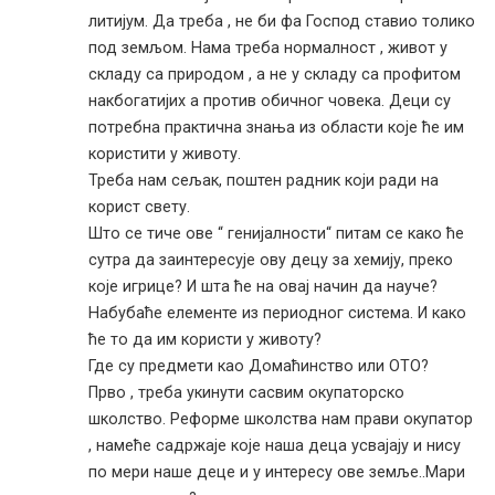
литијум. Да треба , не би фа Господ ставио толико
под земљом. Нама треба нормалност , живот у
складу са природом , а не у складу са профитом
накбогатијих а против обичног човека. Деци су
потребна практична знања из области које ће им
користити у животу.
Треба нам сељак, поштен радник који ради на
корист свету.
Што се тиче ове “ генијалности“ питам се како ће
сутра да заинтересује ову децу за хемију, преко
које игрице? И шта ће на овај начин да науче?
Набубаће елементе из периодног система. И како
ће то да им користи у животу?
Где су предмети као Домаћинство или ОТО?
Прво , треба укинути сасвим окупаторско
школство. Реформе школства нам прави окупатор
, намеће садржаје које наша деца усвајају и нису
по мери наше деце и у интересу ове земље..Мари