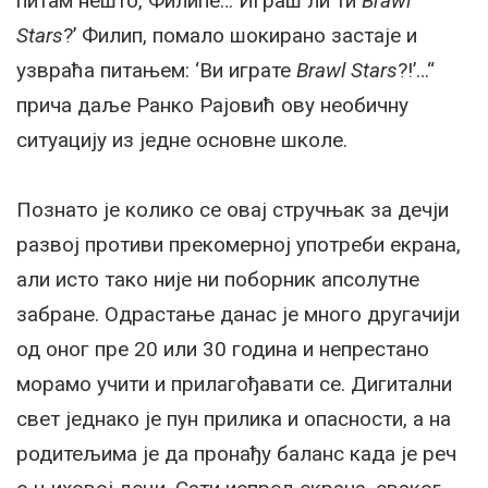
питам нешто, Филипе… Играш ли ти
Brawl
Stars
?’ Филип, помало шокирано застаје и
узвраћа питањем: ‘Ви играте
Brawl Stars
?!’…“
прича даље Ранко Рајовић ову необичну
ситуацију из једне основне школе.
Познато је колико се овај стручњак за дечји
развој противи прекомерној употреби екрана,
али исто тако није ни поборник апсолутне
забране. Одрастање данас је много другачији
од оног пре 20 или 30 година и непрестано
морамо учити и прилагођавати се. Дигитални
свет једнако је пун прилика и опасности, а на
родитељима је да пронађу баланс када је реч