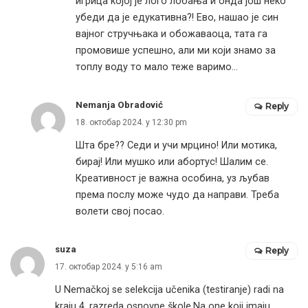
игрица којој је лого лобања и онда још неко
убеди да је едукативна?! Ево, нашао је син
вајног стручњака и обожаваоца, тата га
промовише успешно, али ми који знамо за
топлу воду то мало теже варимо…
Nemanja Obradović
Reply
18. октобар 2024. у 12:30 pm
Шта бре?? Седи и учи мрцино! Или мотика,
бирај! Или мушко или абортус! Шалим се.
Креативност је важна особина, уз љубав
према послу може чудо да направи. Треба
волети свој посао.
suza
Reply
17. октобар 2024. у 5:16 am
U Nemačkoj se selekcija učenika (testiranje) radi na
kraju 4. razreda osnovne škole.Na one koji imaju