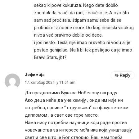
sekao klipove kukuruza. Nego dete dobilo
zadatak da nauči da radi, i naučilo je. A ovo što
sam sad pročitala, štipam samu sebe da se
probudim iz noćne more. Do kog nebeski visokog
nivoa već pravimo debile od dece.
i još nešto. Tesla nije imao ni svetlo ni vodu al je
postao genijalac. šta li bi tek postigao da je imao
Brawl Stars, jbt?
Јефимија
Reply
17. октобар 2024. у 11:01 am
Да предложимо Вука за Нобелову награду.
Ако деца неће да уче хемију , онда им није ни
потребна, преише “ стручњака“ са факултетском
дипломом , а свет све горе место.
Нама нису потребни научници који раде против
човечанства за интересе моћника који уништавају
свет и све што је Бог створио. Баш нам треба