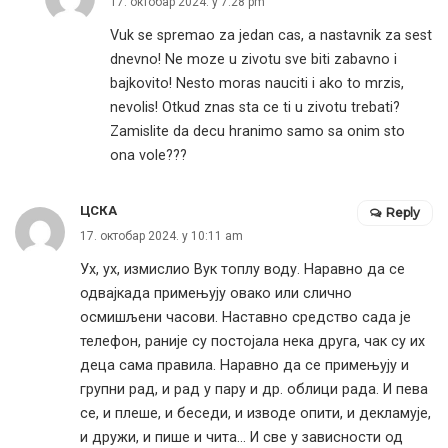
17. октобар 2024. у 7:28 pm
Vuk se spremao za jedan cas, a nastavnik za sest
dnevno! Ne moze u zivotu sve biti zabavno i
bajkovito! Nesto moras nauciti i ako to mrzis,
nevolis! Otkud znas sta ce ti u zivotu trebati?
Zamislite da decu hranimo samo sa onim sto
ona vole???
ЦСКА
Reply
17. октобар 2024. у 10:11 am
Ух, ух, измислио Вук топлу воду. Наравно да се
одвајкада примењују овако или слично
осмишљени часови. Наставно средство сада је
телефон, раније су постојала нека друга, чак су их
деца сама правила. Наравно да се примењују и
групни рад, и рад у пару и др. облици рада. И пева
се, и плеше, и беседи, и изводе опити, и декламује,
и дружи, и пише и чита… И све у зависности од