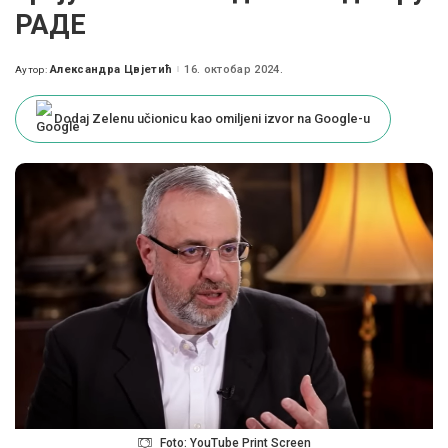
РАДЕ
Александра Цвјетић
16. октобар 2024.
Аутор:
Posted
by
Dodaj Zelenu učionicu kao omiljeni izvor na Google-u
Foto: YouTube Print Screen