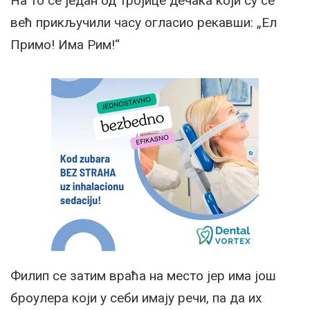
На то се један од тројице дечака који су се
већ прикључили часу огласио рекавши: „Ел
Примо! Има Рим!“
Филип се затим враћа на место јер има још
броулера који у себи имају речи, па да их