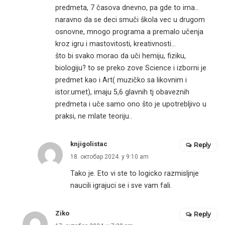
predmeta, 7 časova dnevno, pa gde to ima…
naravno da se deci smuči škola vec u drugom
osnovne, mnogo programa a premalo učenja
kroz igru i mastovitosti, kreativnosti…
što bi svako morao da uči hemiju, fiziku,
biologiju? to se preko zove Science i izborni je
predmet kao i Art( muzičko sa likovnim i
istor.umet), imaju 5,6 glavnih tj obaveznih
predmeta i uče samo ono što je upotrebljivo u
praksi, ne mlate teoriju..
knjigolistac
Reply
18. октобар 2024. у 9:10 am
Tako je. Eto vi ste to logicko razmisljnje
naucili igrajuci se i sve vam fali.
Ziko
Reply