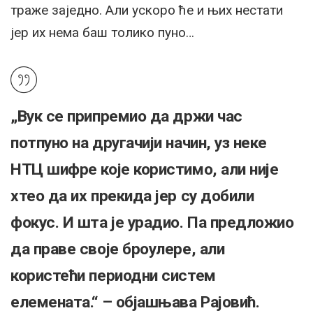
траже заједно. Али ускоро ће и њих нестати
јер их нема баш толико пуно…
„Вук се припремио да држи час
потпуно на другачији начин, уз неке
НТЦ шифре које користимо, али није
хтео да их прекида јер су добили
фокус. И шта је урадио. Па предложио
да праве своје броулере, али
користећи периодни систем
елемената.“ – објашњава Рајовић.