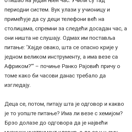
отишао на један њен час. Учили су тад
периодни систем. Вук улази у учионицу и
примећује да су деци телефони већ на
столицама, спремни за следећи досадан час, а
они ништа не слушају. Одмах им поставља
питање: ‘Хајде овако, шта се опасно крије у
једном великом инструменту, а има везе са
Африком?'“ – почиње Ранко Рајовић причу о
томе како би часови данас требало да
изгледају.
Деца се, потом, питају шта је одговор и какво
је то уопште питање? Има ли везе с хемијом?
Брзо долазе до одговора да је највећи