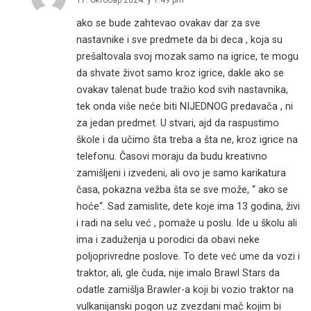
17. октобар 2024. у 1:49 pm
ako se bude zahtevao ovakav dar za sve
nastavnike i sve predmete da bi deca , koja su
prešaltovala svoj mozak samo na igrice, te mogu
da shvate život samo kroz igrice, dakle ako se
ovakav talenat bude tražio kod svih nastavnika,
tek onda više neće biti NIJEDNOG predavača , ni
za jedan predmet. U stvari, ajd da raspustimo
škole i da učimo šta treba a šta ne, kroz igrice na
telefonu. Časovi moraju da budu kreativno
zamišljeni i izvedeni, ali ovo je samo karikatura
časa, pokazna vežba šta se sve može, “ ako se
hoće“. Sad zamislite, dete koje ima 13 godina, živi
i radi na selu već , pomaže u poslu. Ide u školu ali
ima i zaduženja u porodici da obavi neke
poljoprivredne poslove. To dete već ume da vozi i
traktor, ali, gle čuda, nije imalo Brawl Stars da
odatle zamišlja Brawler-a koji bi vozio traktor na
vulkanijanski pogon uz zvezdani mač kojim bi