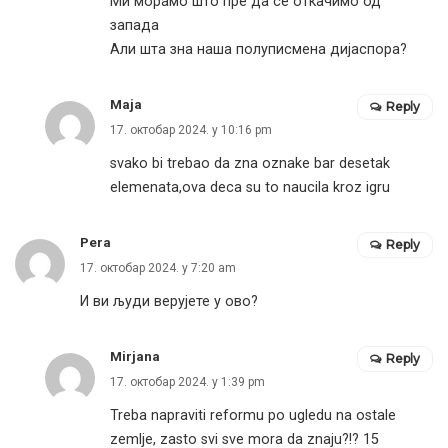
Ми морамо што пре да се откачимо од
запада
Али шта зна наша полуписмена дијаспора?
Maja
Reply
17. октобар 2024. у 10:16 pm
svako bi trebao da zna oznake bar desetak
elemenata,ova deca su to naucila kroz igru
Pera
Reply
17. октобар 2024. у 7:20 am
И ви људи верујете у ово?
Mirjana
Reply
17. октобар 2024. у 1:39 pm
Treba napraviti reformu po ugledu na ostale
zemlje, zasto svi sve mora da znaju?!? 15