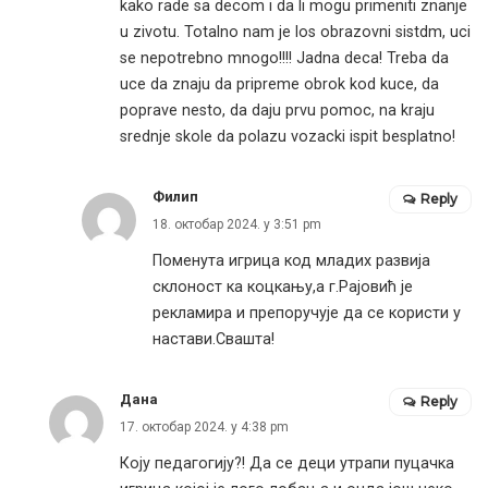
kako rade sa decom i da li mogu primeniti znanje
u zivotu. Totalno nam je los obrazovni sistdm, uci
se nepotrebno mnogo!!!! Jadna deca! Treba da
uce da znaju da pripreme obrok kod kuce, da
poprave nesto, da daju prvu pomoc, na kraju
srednje skole da polazu vozacki ispit besplatno!
Филип
Reply
18. октобар 2024. у 3:51 pm
Поменута игрица код младих развија
склоност ка коцкању,а г.Рајовић је
рекламира и препоручује да се користи у
настави.Свашта!
Дана
Reply
17. октобар 2024. у 4:38 pm
Коју педагогију?! Да се деци утрапи пуцачка