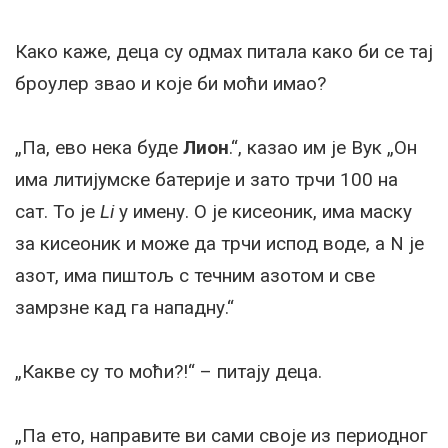
Како каже, деца су одмах питала како би се тај
броулер звао и које би моћи имао?
„Па, ево нека буде
Лион
.“, казао им је Вук „Он
има литијумске батерије и зато трчи 100 на
сат. То је
Li
у имену. O је кисеоник, има маску
за кисеоник и може да трчи испод воде, а N је
азот, има пиштољ с течним азотом и све
замрзне кад га нападну.“
„Какве су то моћи?!“ – питају деца.
„Па ето, направите ви сами своје из периодног