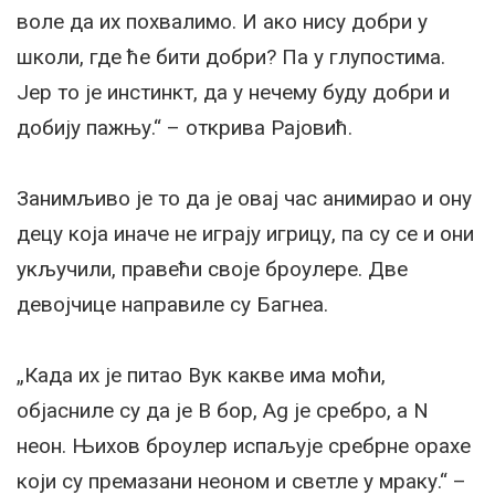
воле да их похвалимо. И ако нису добри у
школи, где ће бити добри? Па у глупостима.
Јер то је инстинкт, да у нечему буду добри и
добију пажњу.“ – открива Рајовић.
Занимљиво је то да је овај час анимирао и ону
децу која иначе не играју игрицу, па су се и они
укључили, правећи своје броулере. Две
девојчице направиле су Багнеа.
„Када их је питао Вук какве има моћи,
објасниле су да је B бор, Ag је сребро, а N
неон. Њихов броулер испаљује сребрне орахе
који су премазани неоном и светле у мраку.“ –