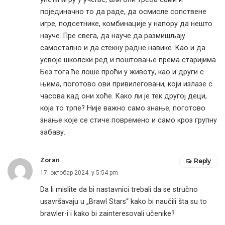
појединачно то да раде, да осмисле сопствене
игре, подсетнике, комбинације у напору да нешто
науче. Пре свега, да науче да размишљају
самостално и да стекну радне навике. Као и да
усвоје школски ред и поштовање према старијима.
Без тога ће лоше проћи у животу, као и други с
њима, поготово ови привилеговани, који излазе с
часова кад они хоће. Како ли је тек другој деци,
која то трпе? Није важно само знање, поготово
знање које се стиче повремено и само кроз групну
забаву.
Zoran
Reply
17. октобар 2024. у 5:54 pm
Da li mislite da bi nastavnici trebali da se stručno
usavršavaju u „Brawl Stars“ kako bi naučili šta su to
brawler-i i kako bi zainteresovali učenike?