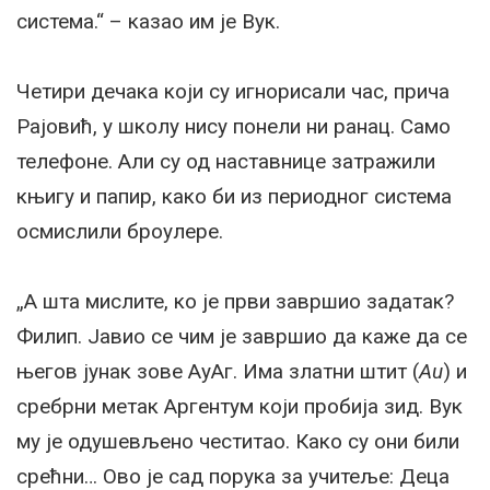
система.“ – казао им је Вук.
Четири дечака који су игнорисали час, прича
Рајовић, у школу нису понели ни ранац. Само
телефоне. Али су од наставнице затражили
књигу и папир, како би из периодног система
осмислили броулере.
„А шта мислите, ко је први завршио задатак?
Филип. Јавио се чим је завршио да каже да се
његов јунак зове АуАг. Има златни штит (
Au
) и
сребрни метак Аргентум који пробија зид. Вук
му је одушевљено честитао. Како су они били
срећни… Ово је сад порука за учитеље: Деца