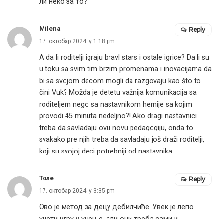
ли неко за то?
Milena
Reply
17. октобар 2024. у 1:18 pm
A da li roditelji igraju bravl stars i ostale igrice? Da li su
u toku sa svim tim brzim promenama i inovacijama da
bi sa svojom decom mogli da razgovaju kao što to
čini Vuk? Možda je detetu važnija komunikacija sa
roditeljem nego sa nastavnikom hemije sa kojim
provodi 45 minuta nedeljno?! Ako dragi nastavnici
treba da savladaju ovu novu pedagogiju, onda to
svakako pre njih treba da savladaju još draži roditelji,
koji su svojoj deci potrebniji od nastavnika.
Толе
Reply
17. октобар 2024. у 3:35 pm
Ово је метод за децу дебилчиће. Увек је лепо
унети игру у учење, али они треба сами и