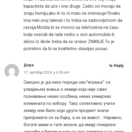
kapaciteta da uče i one druge .Zašto svi moraju da
znaju hemiju,ako ih to ni malo ne interesuje?Svako
ima neki svoj talenat i to treba sa zadovoljstvom da
razvija.Možda bi se momci sa telefonima na času
bolje osećali da rade nešto u vezi automobila ili
slično.Iz škole treba da se iznese ZNANJE.To je
potrebno da bi se kvalitetno obavljao posao.
Дора
Reply
17. октобар 2024. у 6:55 am
Смешно је да неко пореди ово“играње“ са
усвајањем знања о хемији која није само
познавање неких особина, неких хемијских
елемената по избору. Тако селективно учити
хемију или било који други предмет значи
припремати се за бајку, а не за живот… Наравно,
богате маме и тате жељне да имају генијалне
синчиће и ћеркице који су јако паметни и то само