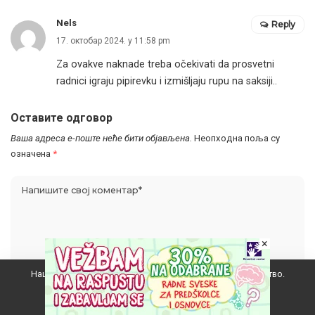
Nels
Reply
17. октобар 2024. у 11:58 pm
Za ovakve naknade treba očekivati da prosvetni
radnici igraju pipirevku i izmišljaju rupu na saksiji..
Оставите одговор
Ваша адреса е-поште неће бити објављена.
Неопходна поља су
означена
*
×
Наш вебсајт користи колачиће да побољша ваше искуство.
Прихватам