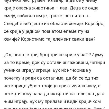
музички инструмент клавир, а да се у њему
крије опасна животиња – лав. Деца се онда
смеју, забавно им је, траже још питања…
Следеће већ јесте из области хемије: Који број
се крије у једном познатом елементу из
хемије? Користимо тај елемент сваки дан?
„Одговор је три, број три се крије у наТРИјуму.
За то време, док су остали ангажовани, четири
ученика играју игрице. Вук их игнорише у
почетку и ради са осталима, да би се од тих
четворице убрзо тројица прикључила часу, а
четврти покушава да их врати на телефон да с
њим играју. Вук му прилази и види крајичком