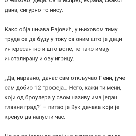
о њиховој деци. Сати испред екрана, сваког
дана, сигурно то нису.
Како објашњава Рајовић, у њиховом тиму
труде се да буду у току са оним што је деци
интересантно и што воле, те тако имају
инсталирану и ову игрицу.
„Да, наравно, данас сам откључао Пени, јуче
сам добио 12 трофеја… Него, кажи ти мени,
који од броулера у свом називу има један
главни град?“ – питао је Вук дечака који је
кренуо да напусти час.