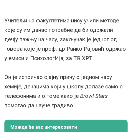
Учитељи на факултетима нису учили методе
које су им данас потребне да би одржали
дечју пажњу на часу, закључак је једног од
говора које је проф. др Ранко Рајовић одржао
у емисији ПсихологИја, за ТВ ХРТ.
Он је испричао сјајну причу о једном часу
хемије, дечацима који у школу долазе само с
телефонима и о томе како је
Browl Stars
помогао да науче градиво.
Можда ће вас интересовати