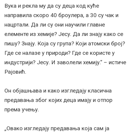
Вука и рекла му да су деца код куће
направила скоро 40 броулера, а 30 су чак и
нацртали. Да ли су они научили главне
елементе из хемије? Јесу. Да ли знају како се
пишу? Знају. Која су група? Који атомски број?
Где се налазе у природи? Где се користе у
индустрији? Јесу. И заволели хемију.“ – истиче
Рајовић.
Он објашњава и како изгледају класична
предавања због којих деца имају и отпор
према учењу.
„Овако изгледају предавања која сам ја