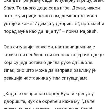
ока да игра једну сада популарну игрицу,
Brawl
Stars
. То много деце сада игра. Дечак, након
што је у игрици остао сам, демонстративно
устаје и каже ‘Идем ја у двориште!’, пролазећи
поред Вука као да није ту.“ – прича Рајовић.
Ова ситуација, каже он, наставницима није
толико ни необична ни непозната јер има деце
која су једноставно дигла руке од школе.
Ипак, оно што може да направи разлику је
реакција наставника у тим ситуацијама.
„Када је он прошао поред Вука и кренуо у
двориште, Вук се окреће и каже му: ‘Да те