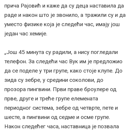
прича Рајовић и каже да су деца наставила да
раде и након што је звонило, а тражили су и да
уместо физике која је следећи час, имају још
један час хемије.
„Још 45 минута су радили, а нису погледали
телефон. За следећи час Вук им је предложио
да се поделе у три групе, како стоје клупе. До
зида су зебре, у средини соколови, до
прозора пингвини. Први праве броулере од
прве, друге и треће групе елемената
периодног система, зебре од четврте, пете и
шесте, а пингвини од седме и осме групе.
Након следећег часа, наставница је позвала