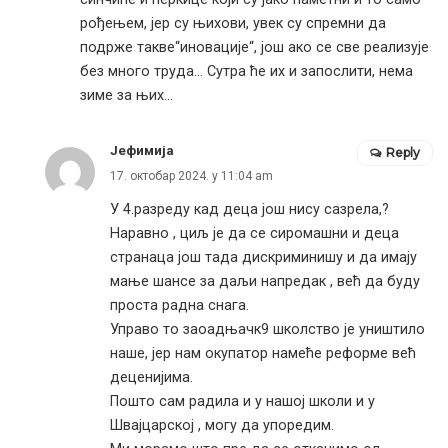
рођењем, јер су њихови, увек су спремни да
подрже такве“иновације“, још ако се све реализује
без много труда… Сутра ће их и запослити, нема
зиме за њих…
Јефимија
Reply
17. октобар 2024. у 11:04 am
У 4.разреду кад деца још нису сазрела,?
Наравно , циљ је да се сиромашни и деца
странаца још тада дискриминишу и да имају
мање шансе за даљи напредак , већ да буду
проста радна снага.
Управо то заоадњачк9 школство је уништило
наше, јер нам окупатор намеће реформе већ
деценијима.
Пошто сам радила и у нашој школи и у
Швајцарској , могу да упоредим.