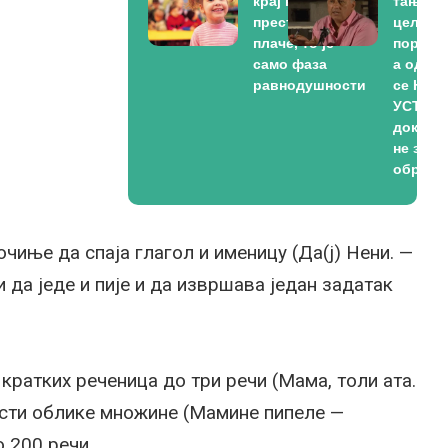
крај кад дете
тањире
престане да
целој
плаче, то је
породи
само фаза
а од ст
равнодушности
се НЕ
УСТАЈЕ
док СВ
не зав
оброк
чиње да спаја глагол и именицу (Да(ј) Нени. —
и да једе и пије и да извршава један задатак
кратких реченица до три речи (Мама, толи ата.
исти облике множине (Мамине пипеле —
 200 речи.