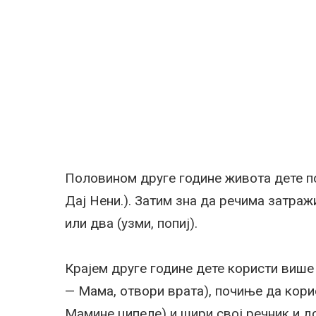
Половином друге године живота дете по
Дај Нени.). Затим зна да речима затраж
или два (узми, попиј).
Крајем друге године дете користи више 
— Мама, отвори врата), почиње да кор
Мамине ципеле) и шири свој речник и до