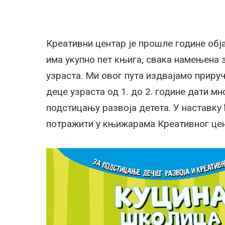
Креативни центар је прошле године обј
има укупно пет књига, свака намењена 
узраста. Ми овог пута издвајамо приру
деце узраста од 1. до 2. године дати мн
подстицању развоја детета. У наставку 
потражити у књижарама Креативног цен