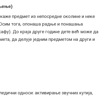
љење)
окаже предмет из непосредне околине и неке
). Осим тога, опонаша радње и понашања
 кафу). До краја друге године дете већ може да
мета, да делује једним предметом на други и
ледични односи: активирање звучних кутија,