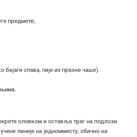
ге предмете;
 бајаги спава, пије из празне чаше).
ењима.
окрете оловком и оставља траг на подлози.
учене линије на једномместу, обично на