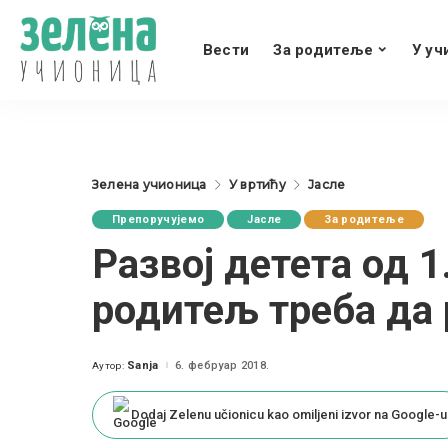
Вести
За родитеље
У уч
Зелена учионица
У вртићу
Јасле
Препоручујемо
Јасле
За родитеље
Развој детета од 1
родитељ треба да 
Sanja
6. фебруар 2018.
Аутор:
Posted
by
Dodaj Zelenu učionicu kao omiljeni izvor na Google-u