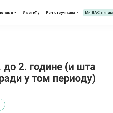
ионици
У вртићу
Реч стручњака
Ми ВАС питам
. до 2. године (и шта
ради у том периоду)