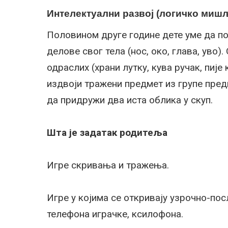
Интелектуални развој (логичко миш
Половином друге године дете уме да п
делове свог тела (нос, око, глава, уво
одраслих (храни лутку, кува ручак, пије
издвоји тражени предмет из групе пред
да придружи два иста облика у скуп.
Шта је задатак родитеља
Игре скривања и тражења.
Игре у којима се откривају узрочно-пос
телефона играчке, ксилофона.