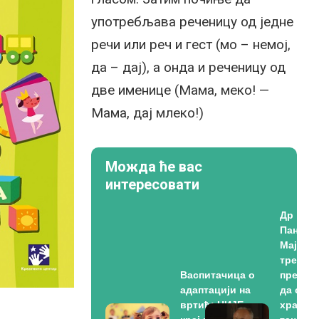
употребљава реченицу од једне
речи или реч и гест (мо – немој,
да – дај), а онда и реченицу од
две именице (Мама, меко! —
Мама, дај млеко!)
Можда ће вас
интересовати
Др
Панови
Мајке
треба д
Васпитачица о
преста
адаптацији на
да сипа
вртић: НИЈЕ
храну у