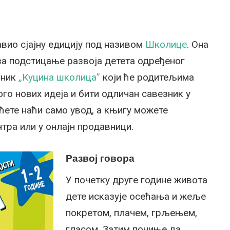
авио сјајну едицију под називом
Школице
. Она
за подстицање развоја детета одређеног
чник
„Куцина школица”
који ће родитељима
ого нових идеја и бити одличан савезник у
ћете наћи само увод, а књигу можете
тра или у онлајн продавници.
Развој говора
У почетку друге године живота
дете исказује осећања и жеље
покретом, плачем, грљењем,
гласом. Затим почиње да