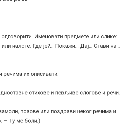
н одговорити. Именовати предмете или слике:
 или налоге: Где је?… Покажи… Дај… Стави на…
и речима их описивати.
едноставне стихове и певљиве слогове и речи.
замоли, позове или поздрави неког речима и
 — Ту ме боли.).