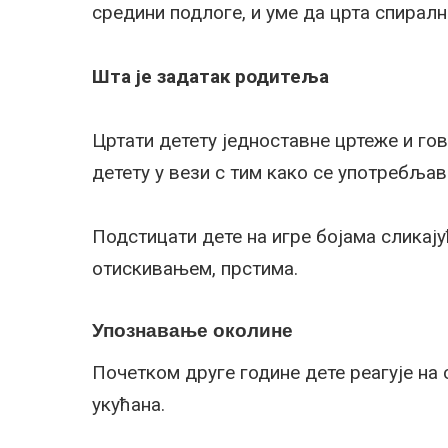
средини подлоге, и уме да црта спиралн
Шта је задатак родитеља
Цртати детету једноставне цртеже и гов
детету у вези с тим како се употребљава
Подстицати дете на игре бојама сликај
отискивањем, прстима.
Упознавање околине
Почетком друге године дете реагује на
укућана.