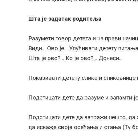
Шта је задатак родитеља
Разумети говор детета и на прави начи
Види… Ово је… Упућивати детету питања
Шта је ово?… Ко је ово?… Донеси…
Показивати детету слике и сликовнице 
Подстицати дете да разуме и запамти ј
Подстицати дете да затражи нешто, да 
да искаже своја осећања и стања (Ту бо.