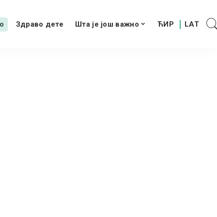
о
Здраво дете
Шта је још важно