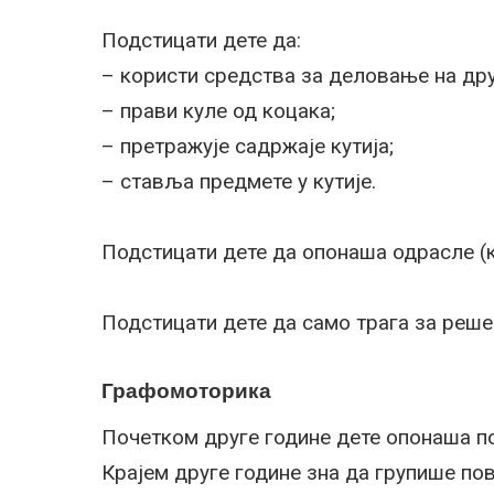
Подстицати дете да:
– користи средства за деловање на дру
– прави куле од коцака;
– претражује садржаје кутија;
– ставља предмете у кутије.
Подстицати дете да опонаша одрасле (ко
Подстицати дете да само трага за реш
Графомоторика
Почетком друге године дете опонаша п
Крајем друге године зна да групише пов