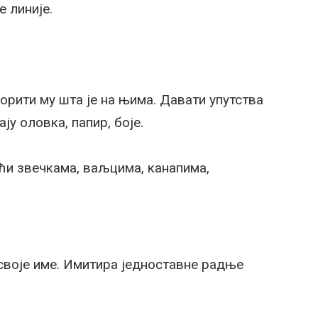
е линије.
орити му шта је на њима. Давати упутства
ју оловка, папир, боје.
ући звечкама, ваљцима, канапима,
 своје име. Имитира једноставне радње