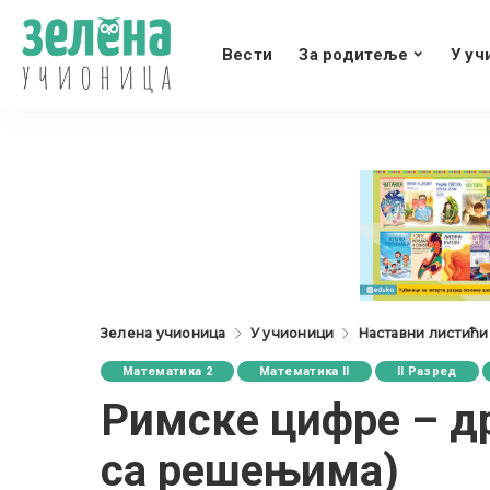
Вести
За родитеље
У уч
Зелена учионица
У учионици
Наставни листићи
Математика 2
Математика II
II Разред
Римске цифре – др
са решењима)