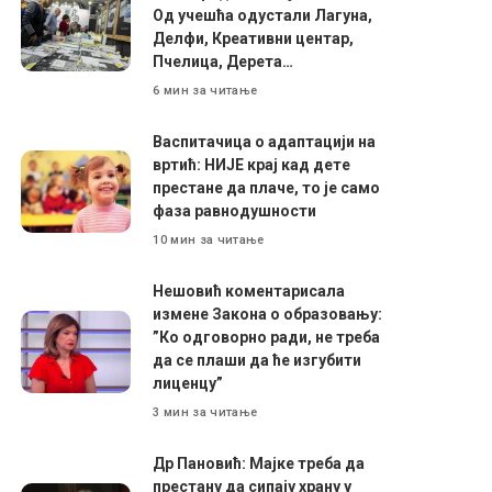
Од учешћа одустали Лагуна,
Делфи, Креативни центар,
Пчелица, Дерета…
6 мин за читање
Васпитачица о адаптацији на
вртић: НИЈЕ крај кад дете
престане да плаче, то је само
фаза равнодушности
10 мин за читање
Нешовић коментарисала
измене Закона о образовању:
”Ко одговорно ради, не треба
да се плаши да ће изгубити
лиценцу”
3 мин за читање
Др Пановић: Мајке треба да
престану да сипају храну у