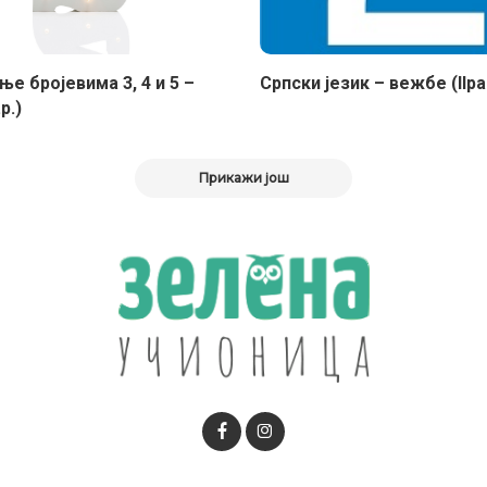
е бројевима 3, 4 и 5 –
Српски језик – вежбе (IIр
р.)
Прикажи још