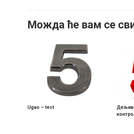
Можда ће вам се св
Ugao – test
Дељиво
контро