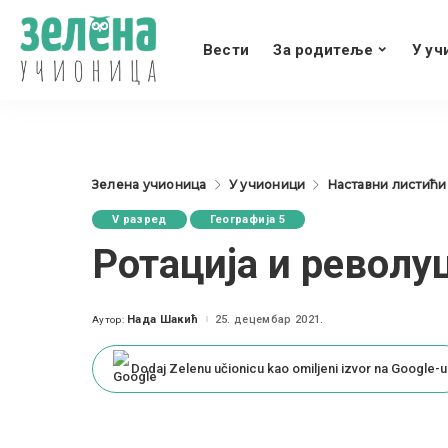
Вести
За родитеље
У уч
Зелена учионица
У учионици
Наставни листићи
V разред
Географија 5
Ротација и револу
Нада Шакић
25. децембар 2021.
Аутор:
Posted
by
Dodaj Zelenu učionicu kao omiljeni izvor na Google-u