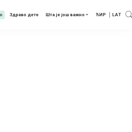
о
Здраво дете
Шта је још важно