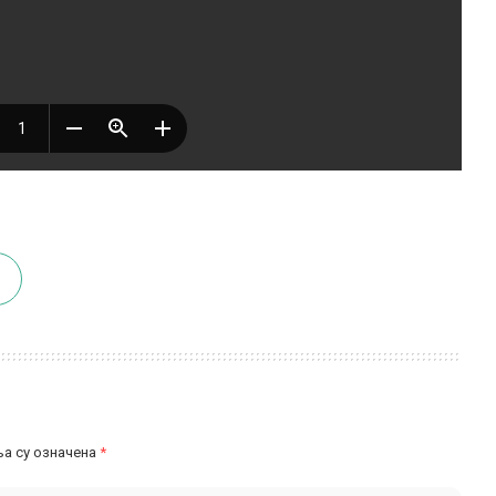
а су означена
*