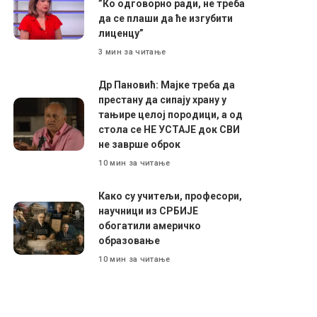
”Ко одговорно ради, не треба
да се плаши да ће изгубити
лиценцу”
3 мин за читање
Др Пановић: Мајке треба да
престану да сипају храну у
тањире целој породици, а од
стола се НЕ УСТАЈЕ док СВИ
не заврше оброк
10 мин за читање
Како су учитељи, професори,
научници из СРБИЈЕ
обогатили америчко
образовање
10 мин за читање