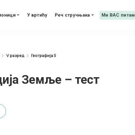
ионици
У вртићу
Реч стручњака
Ми ВАС питам
V разред
Географија 5
ција Земље – тест