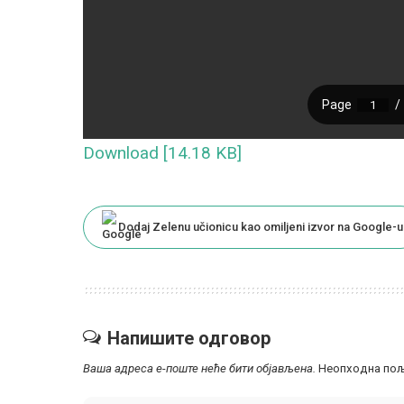
Download [14.18 KB]
Dodaj Zelenu učionicu kao omiljeni izvor na Google-u
Напишите одговор
Ваша адреса е-поште неће бити објављена.
Неопходна пољ