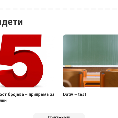
идети
ст бројева – припрема за
Dativ – test
лни
Прикажи још