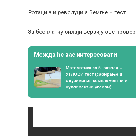
Ротација и револуција Земље – тест
За бесплатну онлајн верзију ове прове
Можда ће вас интересовати
Математика за 5. разред –
УГЛОВИ тест (сабирање и
одузимање, комплементни и
суплементни углови)