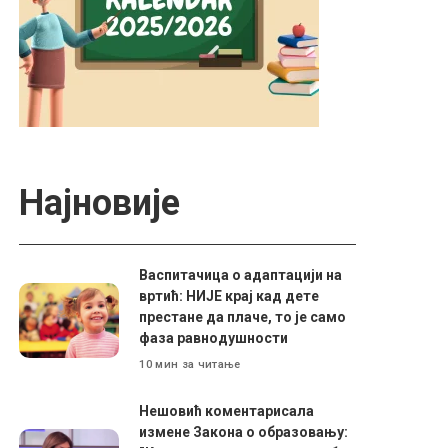
Најновије
Васпитачица о адаптацији на
вртић: НИЈЕ крај кад дете
престане да плаче, то је само
фаза равнодушности
10 мин за читање
Нешовић коментарисала
измене Закона о образовању: