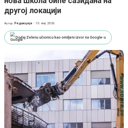
нова школа биће сазидана на
другој локацији
Редакција
10. мај 2026.
Аутор:
Posted
by
Dodaj Zelenu učionicu kao omiljeni izvor na Google-u