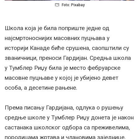
Foto: Pixabay
Школа која је била поприште једне од
најсмртоноснијих масовних пуцњава у
историји Канаде биће срушена, саопштили су
званичници, преноси Гардијан. Средња школа
у Тумблер Риџу била је место фебруарске
масовне пуцњаве у којој је убијено девет
особа, а десетине рањене.
Према писању Гардијана, одлука о рушењу
средње школе у Тумблер Риџу донета је након
састанака школског одбора са преживелима,
породицама жртава и члановима заједнице,