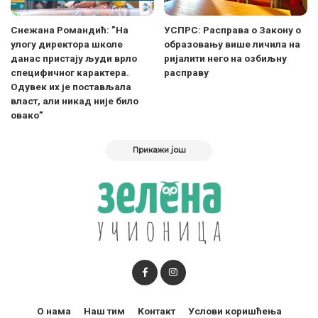
Снежана Романдић: ”На
УСПРС: Расправа о Закону о
улогу директора школе
образовању више личила на
данас пристају људи врло
ријалити него на озбиљну
специфичног карактера.
расправу
Одувек их је постављала
власт, али никад није било
овако”
Прикажи још
О нама
Наш тим
Контакт
Услови коришћења