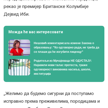
рекао је премијер Британске Колумбије
Дејвид Иби.
Можда ће вас интересовати
Нешовић коментарисала измене Закона о
образовању: ”Ко одговорно ради, не треба да
се плаши да ће изгубити лиценцу”
Родитељи из Мрчајеваца НЕ ОДУСТАЈУ:
Најавили нови талас протеста, траже
одговорност виновника насиља, школе,
институција
„Желимо да будемо сигурни да поступамо
исправно према преживелима, породицама и