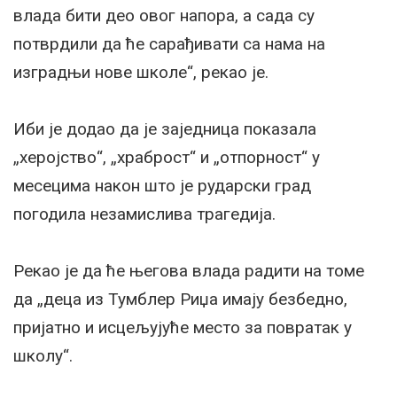
влада бити део овог напора, а сада су
потврдили да ће сарађивати са нама на
изградњи нове школе“, рекао је.
Иби је додао да је заједница показала
„херојство“, „храброст“ и „отпорност“ у
месецима након што је рударски град
погодила незамислива трагедија.
Рекао је да ће његова влада радити на томе
да „деца из Тумблер Риџа имају безбедно,
пријатно и исцељујуће место за повратак у
школу“.