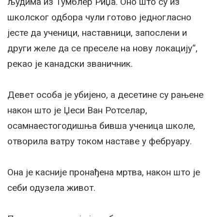
људима из Тумблер Риџа. Оно што су из
школског одбора чули готово једногласно
јесте да ученици, наставници, запослени и
други желе да се преселе на нову локацију“,
рекао је канадски званичник.
Девет особа је убијено, а десетине су рањене
након што је Џеси Ван Ротселар,
осамнаестогодишња бивша ученица школе,
отворила ватру током наставе у фебруару.
Она је касније пронађена мртва, након што је
себи одузела живот.