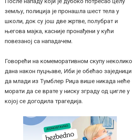
После нападу који је дубоко потресао целу
земљу, полиција је пронашла шест тела у
школи, док су још две жртве, полубрат и
његова мајка, касније пронађени у кући
повезаној са нападачем.
Говорећи на комеморативном скупу неколико
дана након пуцњаве, Иби је обећао заједници
да млади из Тумблер Риџа више никада неће
морати да се врате у ниску зграду од цигле у
којој се догодила трагедија.