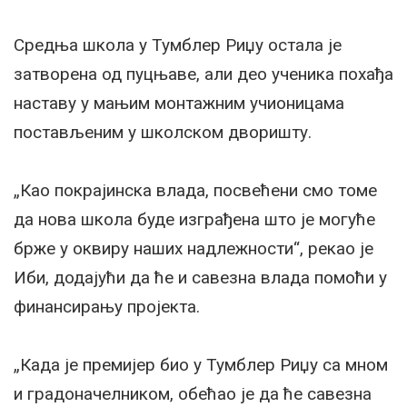
Средња школа у Тумблер Риџу остала је
затворена од пуцњаве, али део ученика похађа
наставу у мањим монтажним учионицама
постављеним у школском дворишту.
„Као покрајинска влада, посвећени смо томе
да нова школа буде изграђена што је могуће
брже у оквиру наших надлежности“, рекао је
Иби, додајући да ће и савезна влада помоћи у
финансирању пројекта.
„Када је премијер био у Тумблер Риџу са мном
и градоначелником, обећао је да ће савезна