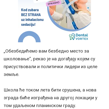
„Обезбедићемо вам безбедно место за
школовање“, рекао је на догађају којем су
присуствовали и политички лидери из целе
земље.
Школа ће током лета бити срушена, а нова
зграда биће изграђена на другој локацији у
том удаљеном планинском граду.