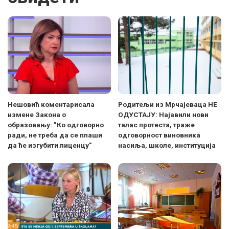
Нешовић коментарисала
Родитељи из Мрчајеваца НЕ
измене Закона о
ОДУСТАЈУ: Најавили нови
образовању: ”Ко одговорно
талас протеста, траже
ради, не треба да се плаши
одговорност виновника
да ће изгубити лиценцу”
насиља, школе, институција