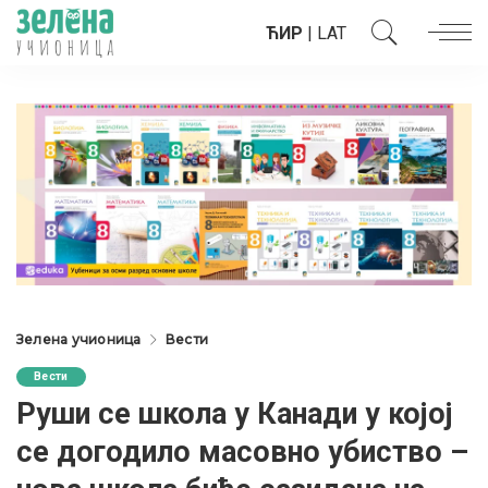
ЋИР
|
LAT
Зелена учионица
Вести
Вести
Руши се школа у Канади у којој
се догодило масовно убиство –