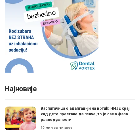
Најновије
Васпитачица о адаптацији на вртић: НИЈЕ крај
кад дете престане да плаче, то је само фаза
равнодушности
10 мин за читање