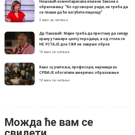
Нешовић коментарисала измене Закона о
образовању: ”Ко одговорно ради, не треба да
се плаши да ће изгубити лиценцу”
3 мин за читање
Др Пановић: Мајке треба да престану да сипају
храну у тањире целој породици, а од стола се
НЕ УСТАЈЕ док СВИ не заврше оброк
10 мин за читање
Како су учитељи, професори, научници из
СРБИЈЕ обогатили америчко образовање
10 мин за читање
Можда ће вам се
свидети