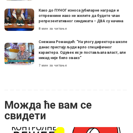
Како до ПУНОГ износа јубиларне награде и
отпремнине иако не желите да будете члан
репрезентативног синдиката – ДВА су начина
8 мин за читање
Снежана Романдић: ”На улогу директора школе
данас пристају људи врло специфичног
карактера. Одувек их је постављала власт, али
никад није било овако”
7 мин за читање
Можда ће вам се
свидети