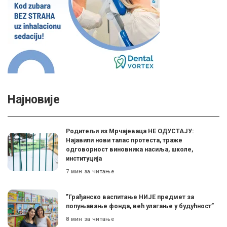
Најновије
Родитељи из Мрчајеваца НЕ ОДУСТАЈУ:
Најавили нови талас протеста, траже
одговорност виновника насиља, школе,
институција
7 мин за читање
”Грађанско васпитање НИЈЕ предмет за
попуњавање фонда, већ улагање у будућност”
8 мин за читање