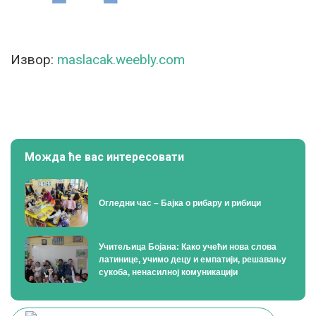
Извор:
maslacak.weebly.com
Можда ће вас интересовати
Огледни час – Бајка о рибару и рибици
Учитељица Бојана: Како учећи нова слова
латинице, учимо децу и емпатији, решавању
сукоба, ненасилној комуникацији