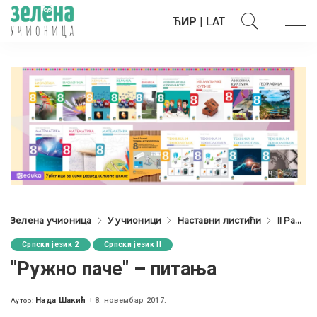
ЋИР
|
LAT
Зелена учионица
У учионици
Наставни листићи
II Разред
Српски језик 2
Српски језик II
"Ружно паче" – питања
Нада Шакић
8. новембар 2017.
Аутор:
Posted
by