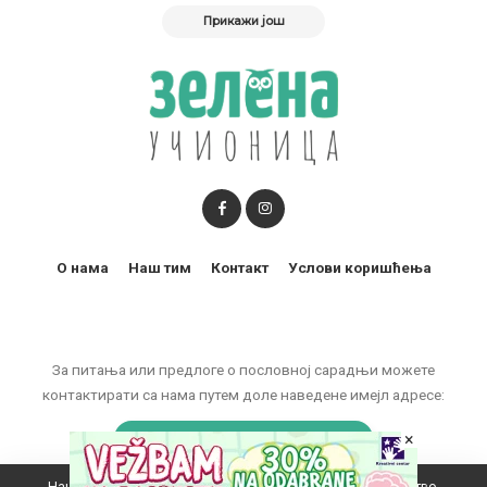
Прикажи још
О нама
Наш тим
Контакт
Услови коришћења
За питања или предлоге о пословној сарадњи можете
контактирати са нама путем доле наведене имејл адресе:
×
marketing@zelenaucionica.com
Наш вебсајт користи колачиће да побољша ваше искуство.