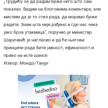
„Трудићу се да радим брже него што сам
показао. Видим на блоговима коментаре, али
мислим да је то стил рада, да морамо брже
радити. Знам шта није рађено и где нас чека
јако брза утакмица“, поручио је министар.
Шаречвић је нагласио и да ће његови
принципи рада бити јавност, ефикасност и
право на исте шансе.
Извор: Мондо/Танјуг