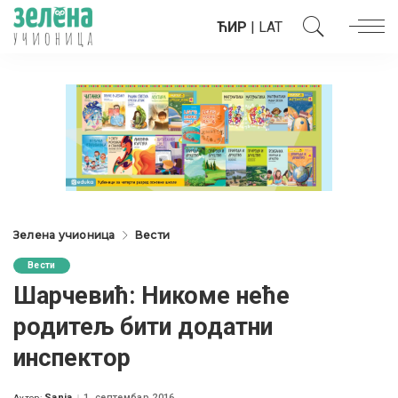
ЋИР
|
LAT
Зелена учионица
Вести
Вести
Шарчевић: Никоме неће
родитељ бити додатни
инспектор
Sanja
1. септембар 2016.
Аутор: