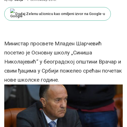
Posted
by
Dodaj Zelenu učionicu kao omiljeni izvor na Google-u
Министар просвете Младен Шарчевић
посетио је Основну школу „Синиша
Николајевић“ у београдској општини Врачар и
свим ђацима у Србији пожелео срећан почетак
нове школске године.