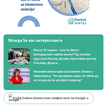
Можда ће вас интересовати
После 70 година – шта ће бити с
Београдским сајмом књига? Од учешћа
одустали Лагуна, Делфи, Креативни центар,
Пчелица, Дерета…
Нешовић коментарисала измене Закона о
образовању: ”Ко одговорно ради, не треба да
се плаши да ће изгубити лиценцу”
Dodaj Zelenu učionicu kao omiljeni izvor na Google-u