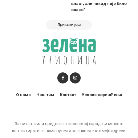
власт, али никад није било
овако”
Прикажи још
О нама
Наш тим
Контакт
Услови коришћења
За питања или предлоге о пословној сарадњи можете
контактирати са нама путем доле наведене имејл адресе: