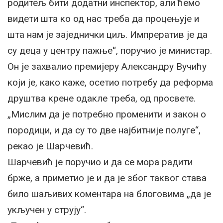
родитељ бити додатни инспектор, али ћемо
видети шта ко од нас треба да процењује и
шта нам је заједнички циљ. Импрератив је да
су деца у центру пажње“, поручио је министар.
Он је захвалио премијеру Александру Вучићу
који је, како каже, осетио потребу да реформа
друштва крене одакле треба, од просвете.
„Мислим да је потребно променити и закон о
породици, и да су то две најбитније полуге“,
рекао је Шарчевић.
Шарчевић је поручио и да се мора радити
брже, а приметио је и да је због таквог става
било шаљивих коментара на блоговима „да је
укључен у струју“.