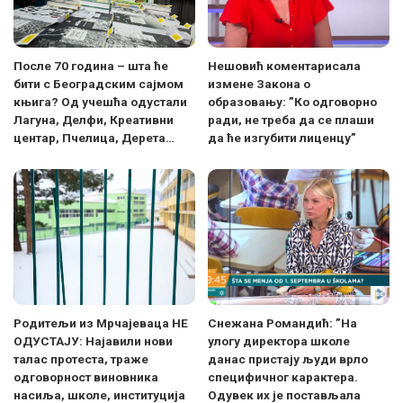
После 70 година – шта ће
Нешовић коментарисала
бити с Београдским сајмом
измене Закона о
књига? Од учешћа одустали
образовању: ”Ко одговорно
Лагуна, Делфи, Креативни
ради, не треба да се плаши
центар, Пчелица, Дерета…
да ће изгубити лиценцу”
Родитељи из Мрчајеваца НЕ
Снежана Романдић: ”На
ОДУСТАЈУ: Најавили нови
улогу директора школе
талас протеста, траже
данас пристају људи врло
одговорност виновника
специфичног карактера.
насиља, школе, институција
Одувек их је постављала