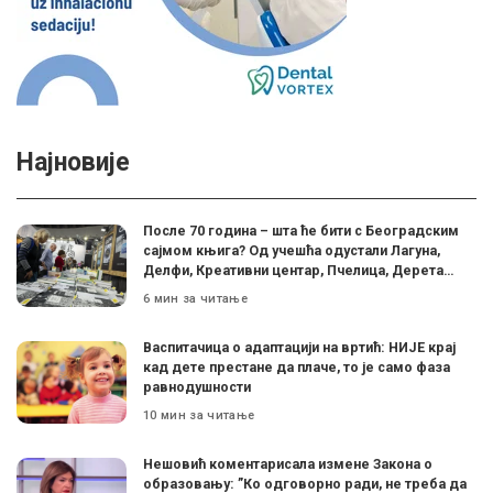
Најновије
После 70 година – шта ће бити с Београдским
сајмом књига? Од учешћа одустали Лагуна,
Делфи, Креативни центар, Пчелица, Дерета…
6 мин за читање
Васпитачица о адаптацији на вртић: НИЈЕ крај
кад дете престане да плаче, то је само фаза
равнодушности
10 мин за читање
Нешовић коментарисала измене Закона о
образовању: ”Ко одговорно ради, не треба да