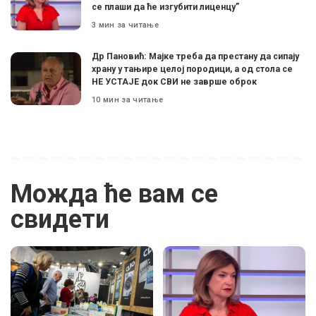
се плаши да ће изгубити лиценцу”
3 мин за читање
Др Пановић: Мајке треба да престану да сипају
храну у тањире целој породици, а од стола се
НЕ УСТАЈЕ док СВИ не заврше оброк
10 мин за читање
Можда ће вам се
свидети