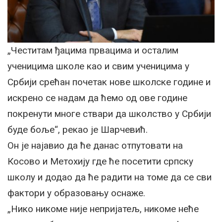
„Честитам ђацима првацима и осталим
ученицима школе као и свим ученицима у
Србији срећан почетак нове школске године и
искрено се надам да ћемо од ове године
покренути многе ствари да школство у Србији
буде боље“, рекао је Шарчевић.
Он је најавио да ће данас отпутовати на
Косово и Метохију где ће посетити српску
школу и додао да ће радити на томе да се сви
фактори у образовању оснаже.
„Нико никоме није непријатељ, никоме неће