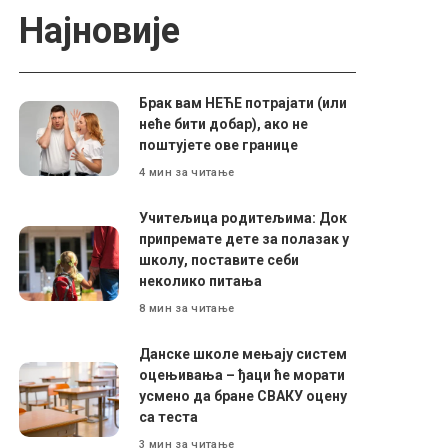
Најновије
Брак вам НЕЋЕ потрајати (или
неће бити добар), ако не
поштујете ове границе
4 мин за читање
Учитељица родитељима: Док
припремате дете за полазак у
школу, поставите себи
неколико питања
8 мин за читање
Данске школе мењају систем
оцењивања – ђаци ће морати
усмено да бране СВАКУ оцену
са теста
3 мин за читање