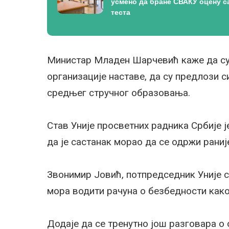
усмено да бране СВАКУ оцену с
теста
Министар Младен Шарчевић каже да с
организације наставе, да су предлози 
средњег стручног образовања.
Став Уније просветних радника Србије ј
да је састанак морао да се одржи раниј
Звонимир Јовић, потпредседник Уније с
мора водити рачуна о безбедности како
Додаје да се тренутно још разговара о 