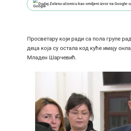
Dodaj Zelenu učionicu kao omiljeni izvor na Google-u
Просветару који ради са пола групе ра
деца која су остала код куће имају онла
Младен Шарчевић.