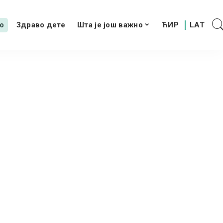
о
Здраво дете
Шта је још важно