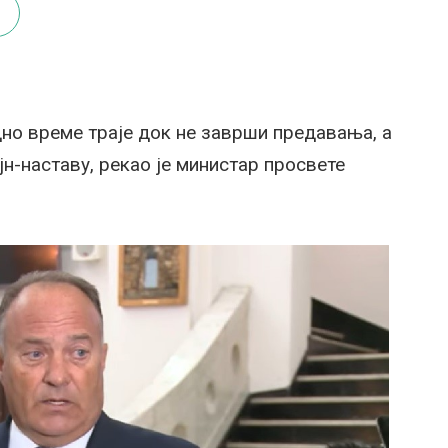
дно време траје док не заврши предавања, а
јн-наставу, рекао је министар просвете