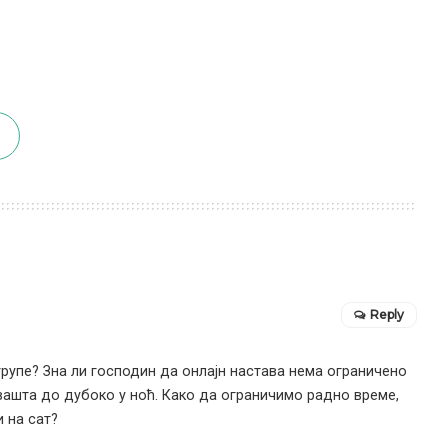
Reply
групе? Зна ли господин да онлајн настава нема ограничено
свашта до дубоко у ноћ. Како да ограничимо радно време,
и на сат?