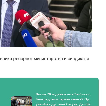
авника ресорног министарства и синдикатa
После 70 година – шта ће бити с
Београдским сајмом књига? Од
учешћа одустали Лагуна, Делфи,