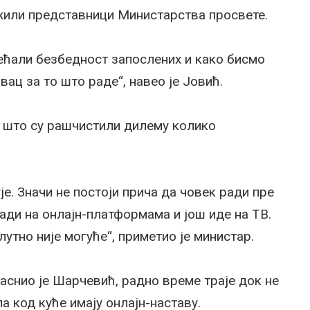
жили представници Министарства просвете.
ећали безбедност запослених и како бисмо
вац за то што раде“, навео је Јовић.
 што су рашчистили дилему колико
је. Значи не постоји прича да човек ради пре
ади на онлајн-платформама и још иде на ТВ.
лутно није могуће“, приметио је министар.
јаснио је Шарчевић, радно време траје док не
а код куће имају онлајн-наставу.