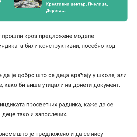
а
Креативни центар, Пчелица,
Дерета…
у прошли кроз предложене моделе
синдиката били конструктивни, посебно код
е да је добро што се деца враћају у школе, али
е, како би више утицали на донети документ.
индиката просветних радника, каже да се
 деце тако и запослених.
ономе што је предложено и да се нису