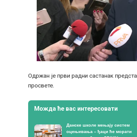
Одржан је први радни састанак предст
просвете.
Можда ће вас интересовати
Данске школе мењају систем
оцењивања – ђаци ће морати