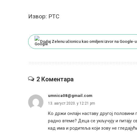
Извор: РТС
Dodaj Zelenu učionicu kao omiljeni izvor na Google-u
2 Коментара
umnica08@gmail.com
13. август 2020. у 12:21 pm
Ко држи онлајн наставу другој половини 
радно втеме? Деца се укључују и питају 
кад има и родитеља који зову не гледајућ