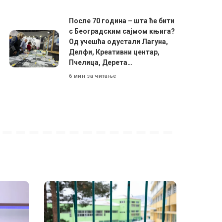
После 70 година – шта ће бити
с Београдским сајмом књига?
Од учешћа одустали Лагуна,
Делфи, Креативни центар,
Пчелица, Дерета…
6 мин за читање