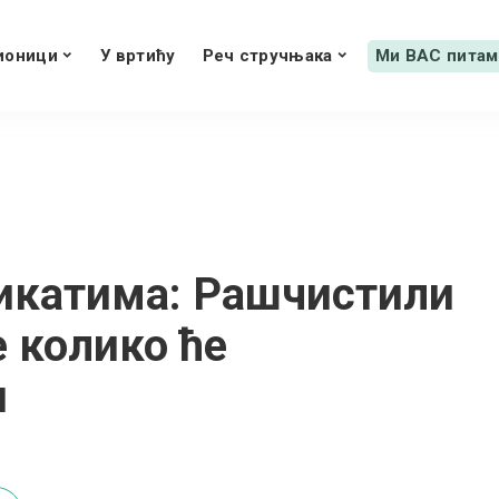
ионици
У вртићу
Реч стручњака
Ми ВАС питам
икатима: Рашчистили
 колико ће
и