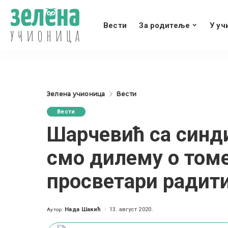
Вести
За родитеље
У уч
Зелена учионица
Вести
Вести
Шарчевић са синд
смо дилему о томе
просветари радит
Нада Шакић
13. август 2020.
Аутор:
Posted
by