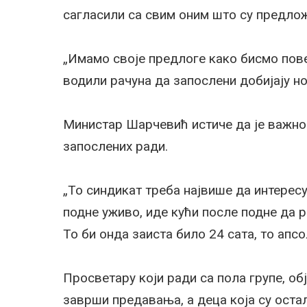
сагласили са свим оним што су предло
„Имамо своје предлоге како бисмо пов
водили рачуна да запослени добијају но
Министар Шарчевић истиче да је важно
запослених ради.
„То синдикат треба највише да интересу
подне уживо, иде кући после подне да р
То би онда заиста било 24 сата, то апсо
Просветару који ради са пола групе, об
заврши предавања, а деца која су остал